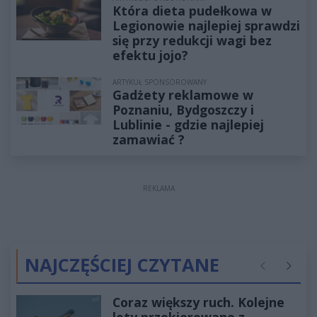
Która dieta pudełkowa w
Legionowie najlepiej sprawdzi
się przy redukcji wagi bez
efektu jojo?
ARTYKUŁ SPONSOROWANY
Gadżety reklamowe w
Poznaniu, Bydgoszczy i
Lublinie - gdzie najlepiej
zamawiać ?
REKLAMA
NAJCZĘŚCIEJ CZYTANE
Poprzednie
Następ
Coraz większy ruch. Kolejne
loty przekierowane z