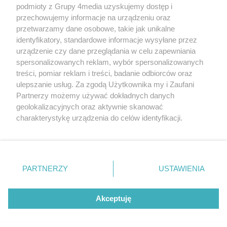
podmioty z Grupy 4media uzyskujemy dostęp i
przechowujemy informacje na urządzeniu oraz
przetwarzamy dane osobowe, takie jak unikalne
identyfikatory, standardowe informacje wysyłane przez
urządzenie czy dane przeglądania w celu zapewniania
spersonalizowanych reklam, wybór spersonalizowanych
Redakcja
Reklama
Prywatność
Praca Łódź
treści, pomiar reklam i treści, badanie odbiorców oraz
the:protocol
ulepszanie usług. Za zgodą Użytkownika my i Zaufani
Partnerzy możemy używać dokładnych danych
geolokalizacyjnych oraz aktywnie skanować
charakterystykę urządzenia do celów identyfikacji.
Ponieważ cenimy Twoją prywatność, prosimy o zgodę na
Szukaj
korzystanie z tych technologii poprzez kliknięcie
„Akceptuję”. Zgoda jest dobrowolna i zawsze możesz ją
zmienić/wycofać klikając przycisk ustawień prywatności
Facebook.com
Youtube.com
PARTNERZY
USTAWIENIA
znajdujący się w lewym dolnym rogu strony
. Niektóre
rodzaje przetwarzania danych nie wymagają zgody
użytkownika, ale masz prawo sprzeciwić się takiemu
Akceptuję
przetwarzaniu. Preferencje będą miały zastosowania tylko
na tej witrynie.
CMS portalu
przygotowany przez