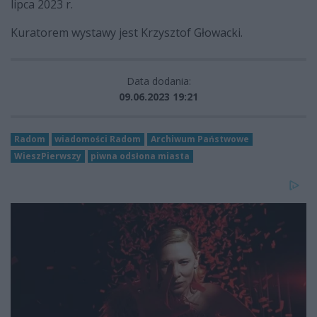
lipca 2023 r.
Kuratorem wystawy jest Krzysztof Głowacki.
Data dodania:
09.06.2023 19:21
Radom
wiadomości Radom
Archiwum Państwowe
WieszPierwszy
piwna odsłona miasta