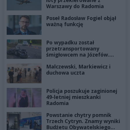
Warszawy do Radomia
Poseł Radosław Fogiel objął
ważną funkcję
Po wypadku został
przetransportowany
śmigłowcem na Józefów.
Historia mrozi krew w żyłach
Malczewski, Markiewicz i
duchowa uczta
Policja poszukuje zaginionej
49-letniej mieszkanki
Radomia
Powstanie chytry pomnik
Trzech Cytryn. Znamy wyniki
Budżetu Obywatelskiego