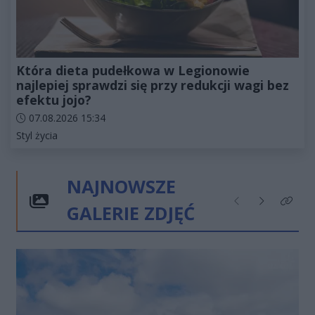
Która dieta pudełkowa w Legionowie
najlepiej sprawdzi się przy redukcji wagi bez
efektu jojo?
Data dodania artykułu:
07.08.2026 15:34
Kategorie artykułu:
Styl życia
NAJNOWSZE
GALERIE ZDJĘĆ
Poprzednie
Następne
Kliknij