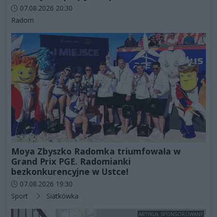
Data dodania artykułu:
07.08.2026 20:30
Kategorie artykułu:
Radom
Moya Zbyszko Radomka triumfowała w
Grand Prix PGE. Radomianki
bezkonkurencyjne w Ustce!
Data dodania artykułu:
07.08.2026 19:30
Kategorie artykułu:
Sport
Siatkówka
ARTYKUŁ SPONSOROWANY