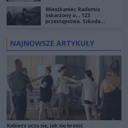
2027
Mieszkaniec Radomia
oskarżony o... 123
przestępstwa. Szkoda
wyceniona na ponad milion
złotych
NAJNOWSZE ARTYKUŁY
Kobiety uczą się, jak się bronić