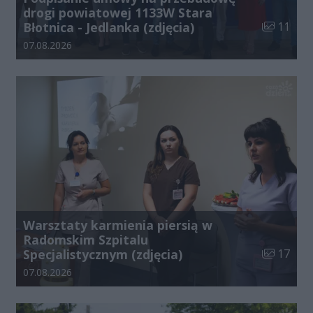
drogi powiatowej 1133W Stara
Liczba zdj
Błotnica - Jedlanka (zdjęcia)
11
Data dodania galerii:
07.08.2026
Warsztaty karmienia piersią w
Radomskim Szpitalu
Liczba zdj
Specjalistycznym (zdjęcia)
17
Data dodania galerii:
07.08.2026