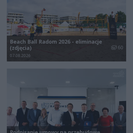
Beach Ball Radom 2026 - eliminacje
Liczba zdj
(zdjęcia)
60
Data dodania galerii:
07.08.2026
Podpisanie umowy na przebudowę