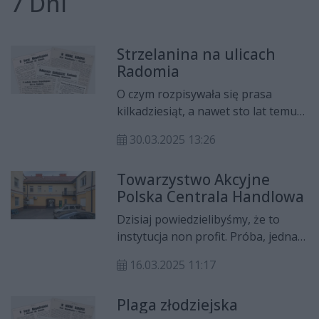
7 Dni
Strzelanina na ulicach
Radomia
O czym rozpisywała się prasa
kilkadziesiąt, a nawet sto lat temu?
Jakie informacje trafiały na czołówki
30.03.2025 13:26
gazet? I najciekawsze, jak się wtedy
pisało? Zapraszamy na cykl "Z
Towarzystwo Akcyjne
pożółkłych szpalt", w którym będzie
Polska Centrala Handlowa
można przeczytać informacje
sprzed lat - niektóre mogą
Dzisiaj powiedzielibyśmy, że to
zaskoczyć.
instytucja non profit. Próba, jedna z
pierwszych na ziemiach polskich,
16.03.2025 11:17
stworzenia ogólnokrajowego
przedsiębiorstwa zajmującego się
Plaga złodziejska
handlem.