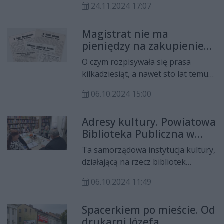
24.11.2024 17:07
gazet? I najciekawsze, jak się wtedy
pisało? Zapraszamy na cykl "Z
Magistrat nie ma
pożółkłych szpalt", w którym będzie
pieniędzy na zakupienie
można przeczytać informacje
kamieni
sprzed lat - niektóre mogą
O czym rozpisywała się prasa
zaskoczyć.
kilkadziesiąt, a nawet sto lat temu?
Jakie informacje trafiały na czołówki
06.10.2024 15:00
gazet? I najciekawsze, jak się wtedy
pisało? Zapraszamy na cykl "Z
Adresy kultury. Powiatowa
pożółkłych szpalt", w którym będzie
Biblioteka Publiczna w
można przeczytać informacje
Przysusze
sprzed lat - niektóre mogą
Ta samorządowa instytucja kultury,
zaskoczyć.
działającą na rzecz bibliotek
publicznych i społeczności lokalnej
06.10.2024 11:49
powiatu przysuskiego została
powołana uchwałą Rady Powiatu 9
Spacerkiem po mieście. Od
września 2009 roku.
drukarni Józefa