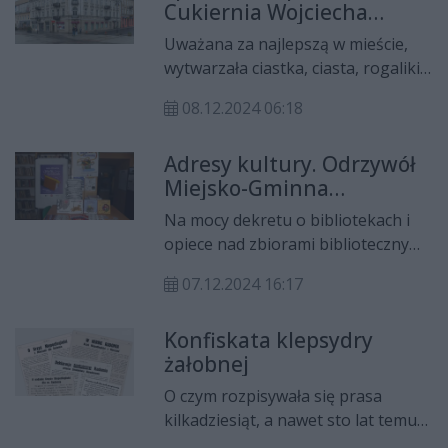
Cukiernia Wojciecha
można przeczytać informacje
Rembikowskiego
sprzed lat - niektóre mogą
Uważana za najlepszą w mieście,
zaskoczyć.
wytwarzała ciastka, ciasta, rogaliki i
torty przez prawie pół wieku.
08.12.2024 06:18
Słynęła zwłaszcza z pierników i
czekoladek; te ostatnie, ręcznie
Adresy kultury. Odrzywół
robione, pakowane były w ozdobne
Miejsko-Gminna
pudełka.
Biblioteka Publiczna
Na mocy dekretu o bibliotekach i
opiece nad zbiorami bibliotecznymi
z 17 kwietnia 1946 roku została
07.12.2024 16:17
założona placówka w Odrzywole.
Konfiskata klepsydry
żałobnej
O czym rozpisywała się prasa
kilkadziesiąt, a nawet sto lat temu?
Jakie informacje trafiały na czołówki