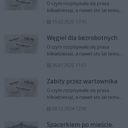
O czym rozpisywała się prasa
kilkadziesiąt, a nawet sto lat temu?
Jakie informacje trafiały na czołówki
15.02.2025 17:43
gazet? I najciekawsze, jak się wtedy
pisało? Zapraszamy na cykl "Z
Węgiel dla bezrobotnych
pożółkłych szpalt", w którym będzie
można przeczytać informacje
O czym rozpisywała się prasa
sprzed lat - niektóre mogą
kilkadziesiąt, a nawet sto lat temu?
zaskoczyć.
Jakie informacje trafiały na czołówki
26.01.2025 11:51
gazet? I najciekawsze, jak się wtedy
pisało? Zapraszamy na cykl "Z
Zabity przez wartownika
pożółkłych szpalt", w którym będzie
można przeczytać informacje
O czym rozpisywała się prasa
sprzed lat - niektóre mogą
kilkadziesiąt, a nawet sto lat temu?
zaskoczyć.
Jakie informacje trafiały na czołówki
08.12.2024 12:00
gazet? I najciekawsze, jak się wtedy
pisało? Zapraszamy na cykl "Z
Spacerkiem po mieście.
pożółkłych szpalt", w którym będzie