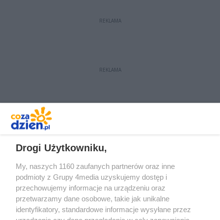
sprzed lat; niektóre mogą
zaskoczyć.
REKLAMA
REKLAMA
REKLAMA
Drogi Użytkowniku,
My, naszych 1160 zaufanych partnerów oraz inne
podmioty z Grupy 4media uzyskujemy dostęp i
przechowujemy informacje na urządzeniu oraz
przetwarzamy dane osobowe, takie jak unikalne
identyfikatory, standardowe informacje wysyłane przez
urządzenie czy dane przeglądania w celu zapewniania