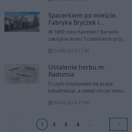
Żeromskiego) z Długą (obecnie ul.
Traugutta). Zamysł udało się
Spacerkiem po mieście.
zrealizować dopiero 60 lat później -
Fabryka Bryczek i
ul. Szeroka, bo taką wówczas
Powozów Barwickich
nazwę jej nadano, oddana została
W 1890 roku Kazimierz Barwicki
do użytku w październiku 1888
założył w domu Trzebińskich przy
roku.
ul. Lubelskiej 28 (obecnie ul.
04.08.2024 17:30
Żeromskiego 28) niewielką
fabryczkę. Można tu było
Ustalenie herbu m.
obstalować powóz, bryczkę albo
Radomia
wolant.
O czym rozpisywała się prasa
kilkadziesiąt, a nawet sto lat temu?
Jakie informacje trafiały na czołówki
04.08.2024 11:06
gazet? I najciekawsze, jak się wtedy
pisało? Zapraszamy na cykl "Z
pożółkłych szpalt", w którym będzie
1
2
3
4
...
można przeczytać informacje