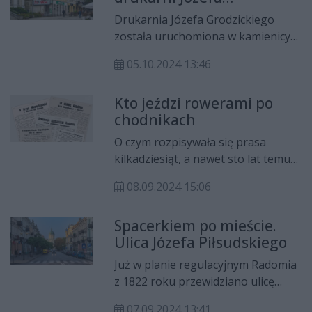
Grodzickiego do Drukarni
Drukarnia Józefa Grodzickiego
Państwowej II
została uruchomiona w kamienicy
Mierzyńskiego przy ul. Lubelskiej
05.10.2024 13:46
49 (obecnie ul. Żeromskiego) 30
grudnia 1890 roku.
Kto jeździ rowerami po
chodnikach
O czym rozpisywała się prasa
kilkadziesiąt, a nawet sto lat temu?
Jakie informacje trafiały na czołówki
08.09.2024 15:06
gazet? I najciekawsze, jak się wtedy
pisało? Zapraszamy na cykl "Z
Spacerkiem po mieście.
pożółkłych szpalt", w którym będzie
Ulica Józefa Piłsudskiego
można przeczytać informacje
sprzed lat - niektóre mogą
Już w planie regulacyjnym Radomia
zaskoczyć.
z 1822 roku przewidziano ulicę
łączącą Lubelską (obecnie ul.
07.09.2024 13:41