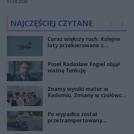
Data dodania galerii:
01.08.2026
NAJCZĘŚCIEJ CZYTANE
Poprzednie
Następ
Coraz większy ruch. Kolejne
loty przekierowane z
Warszawy do Radomia
Poseł Radosław Fogiel objął
ważną funkcję
Znamy wyniki matur w
Radomiu. Zmiany w czołówce
stawki
Po wypadku został
przetransportowany
śmigłowcem na Józefów.
Historia mrozi krew w żyłach