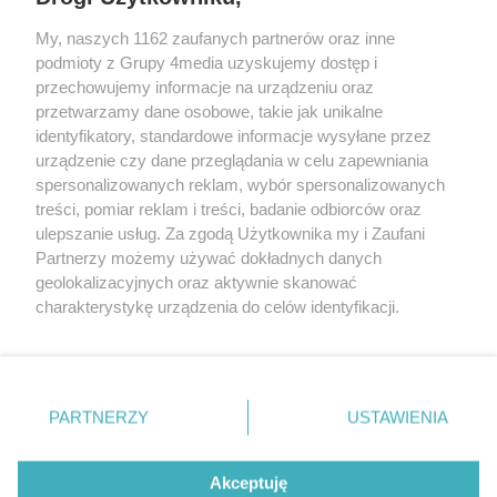
My, naszych 1162 zaufanych partnerów oraz inne
podmioty z Grupy 4media uzyskujemy dostęp i
przechowujemy informacje na urządzeniu oraz
przetwarzamy dane osobowe, takie jak unikalne
identyfikatory, standardowe informacje wysyłane przez
urządzenie czy dane przeglądania w celu zapewniania
spersonalizowanych reklam, wybór spersonalizowanych
Redakcja
Reklama
Prywatność
Praca Łódź
treści, pomiar reklam i treści, badanie odbiorców oraz
the:protocol
ulepszanie usług. Za zgodą Użytkownika my i Zaufani
Partnerzy możemy używać dokładnych danych
geolokalizacyjnych oraz aktywnie skanować
charakterystykę urządzenia do celów identyfikacji.
Ponieważ cenimy Twoją prywatność, prosimy o zgodę na
Szukaj
korzystanie z tych technologii poprzez kliknięcie
„Akceptuję”. Zgoda jest dobrowolna i zawsze możesz ją
zmienić/wycofać klikając przycisk ustawień prywatności
Facebook.com
Youtube.com
PARTNERZY
USTAWIENIA
znajdujący się w lewym dolnym rogu strony
. Niektóre
rodzaje przetwarzania danych nie wymagają zgody
użytkownika, ale masz prawo sprzeciwić się takiemu
Akceptuję