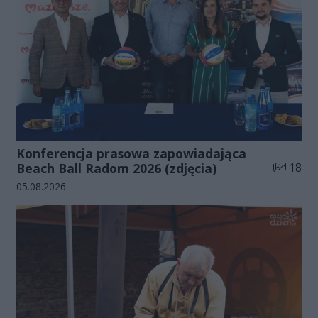
Konferencja prasowa zapowiadająca
Liczba zd
Beach Ball Radom 2026 (zdjęcia)
18
Data dodania galerii:
05.08.2026