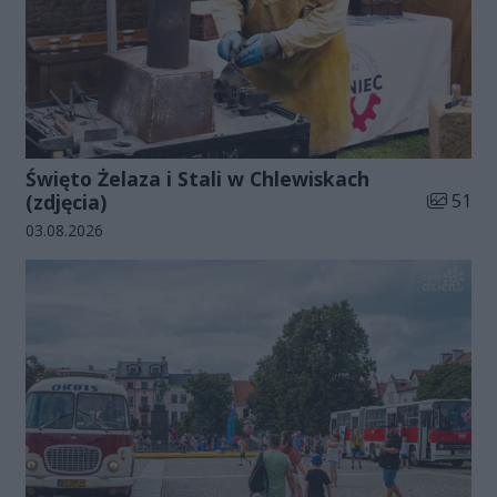
Święto Żelaza i Stali w Chlewiskach
Liczba zd
(zdjęcia)
51
Data dodania galerii:
03.08.2026