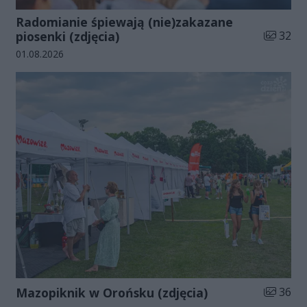
Radomianie śpiewają (nie)zakazane
Liczba zd
piosenki (zdjęcia)
32
Data dodania galerii:
01.08.2026
Liczba zd
Mazopiknik w Orońsku (zdjęcia)
36