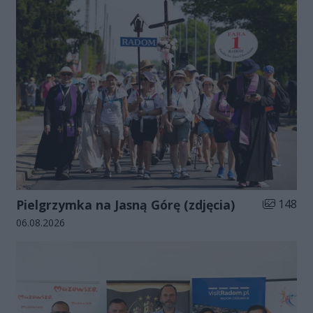
Liczba zdj
Pielgrzymka na Jasną Górę (zdjęcia)
148
Data dodania galerii:
06.08.2026