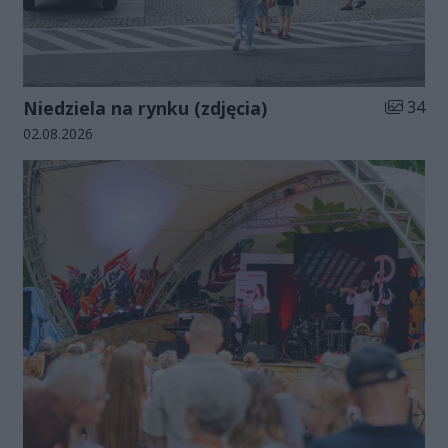
Liczba zd
Niedziela na rynku (zdjęcia)
34
Data dodania galerii:
02.08.2026