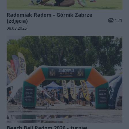
Radomiak Radom - Górnik Zabrze
Liczba zdj
(zdjęcia)
121
Data dodania galerii:
08.08.2026
Beach Ball Radom 2026 - turniej