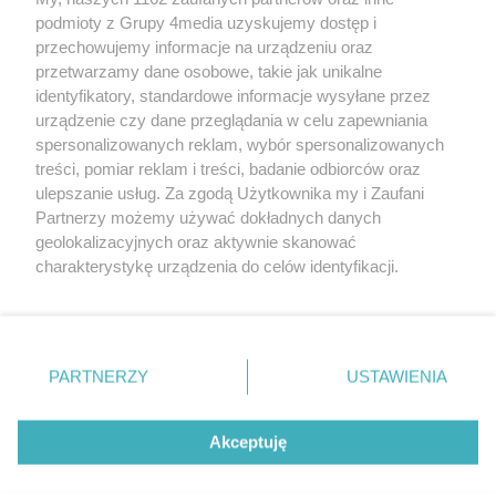
podmioty z Grupy 4media uzyskujemy dostęp i
przechowujemy informacje na urządzeniu oraz
przetwarzamy dane osobowe, takie jak unikalne
identyfikatory, standardowe informacje wysyłane przez
urządzenie czy dane przeglądania w celu zapewniania
spersonalizowanych reklam, wybór spersonalizowanych
Redakcja
Reklama
Prywatność
Praca Łódź
treści, pomiar reklam i treści, badanie odbiorców oraz
the:protocol
ulepszanie usług. Za zgodą Użytkownika my i Zaufani
Partnerzy możemy używać dokładnych danych
geolokalizacyjnych oraz aktywnie skanować
charakterystykę urządzenia do celów identyfikacji.
Ponieważ cenimy Twoją prywatność, prosimy o zgodę na
Szukaj
korzystanie z tych technologii poprzez kliknięcie
„Akceptuję”. Zgoda jest dobrowolna i zawsze możesz ją
zmienić/wycofać klikając przycisk ustawień prywatności
Facebook.com
Youtube.com
PARTNERZY
USTAWIENIA
znajdujący się w lewym dolnym rogu strony
. Niektóre
rodzaje przetwarzania danych nie wymagają zgody
użytkownika, ale masz prawo sprzeciwić się takiemu
Akceptuję
przetwarzaniu. Preferencje będą miały zastosowania tylko
na tej witrynie.
CMS portalu
przygotowany przez