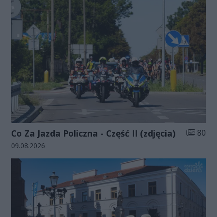
Liczba zd
Co Za Jazda Policzna - Część II (zdjęcia)
80
Data dodania galerii:
09.08.2026