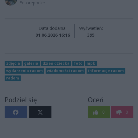
Fotoreporter
Data dodania:
Wyświetleń:
01.06.2026 16:16
395
zdjęcia
galeria
dzień dziecka
foto
mpk
wydarzenia radom
wiadomości radom
informacje radom
radom
Podziel się
Oceń
0
0