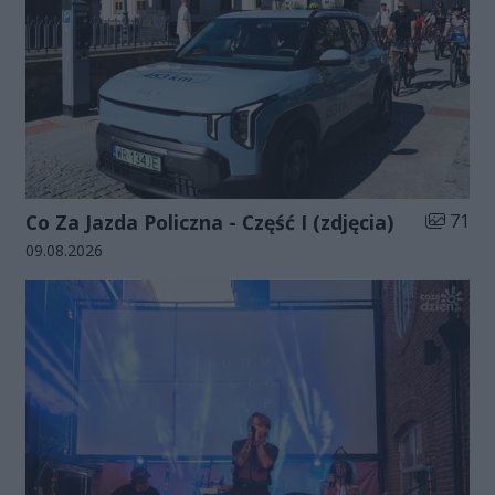
Liczba zd
Co Za Jazda Policzna - Część I (zdjęcia)
71
Data dodania galerii:
09.08.2026