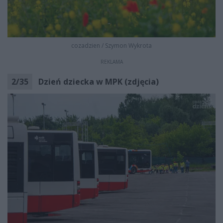
cozadzien
/
Szymon Wykrota
REKLAMA
2
/
35
Dzień dziecka w MPK (zdjęcia)