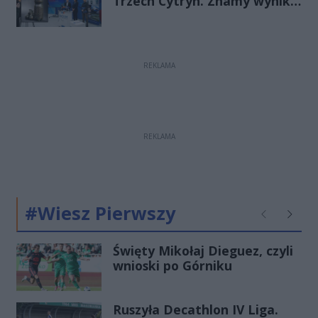
Trzech Cytryn. Znamy wyniki
Budżetu Obywatelskiego
2027
REKLAMA
REKLAMA
#Wiesz Pierwszy
Poprzednie
Następ
Święty Mikołaj Dieguez, czyli
wnioski po Górniku
Ruszyła Decathlon IV Liga.