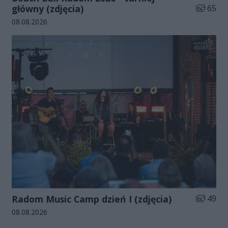
Liczba zd
główny (zdjęcia)
65
Data dodania galerii:
08.08.2026
Liczba zd
Radom Music Camp dzień I (zdjęcia)
49
Data dodania galerii:
08.08.2026