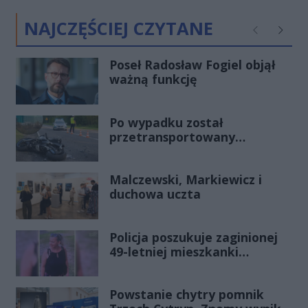
NAJCZĘŚCIEJ CZYTANE
Poprzednie
Następ
Poseł Radosław Fogiel objął
ważną funkcję
Po wypadku został
przetransportowany
śmigłowcem na Józefów.
Historia mrozi krew w żyłach
Malczewski, Markiewicz i
duchowa uczta
Policja poszukuje zaginionej
49-letniej mieszkanki
Radomia
Powstanie chytry pomnik