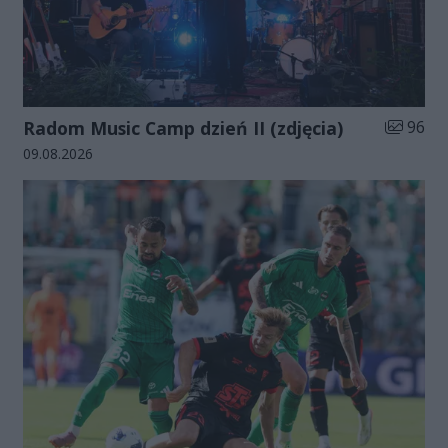
Liczba zd
Radom Music Camp dzień II (zdjęcia)
96
Data dodania galerii:
09.08.2026