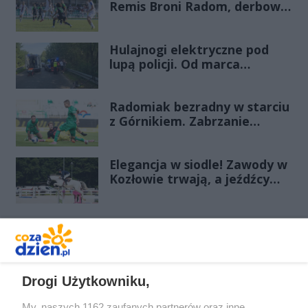
Remis Broni Radom, derbowa
wygrana Energii Kozienice
Hulajnogi elektryczne pod
lupą policji. Od marca
odnotowano już 28 zdarzeń
Radomiak bezradny w starciu
z Górnikiem. Zabrzanie
zdominowali Zielonych i
pewnie wygrali przy Struga
Elegancja w siodle! Zawody w
Kozłowie trwają, a jeźdźcy
zachwycają swoim strojem
REKLAMA
Drogi Użytkowniku,
My, naszych 1162 zaufanych partnerów oraz inne