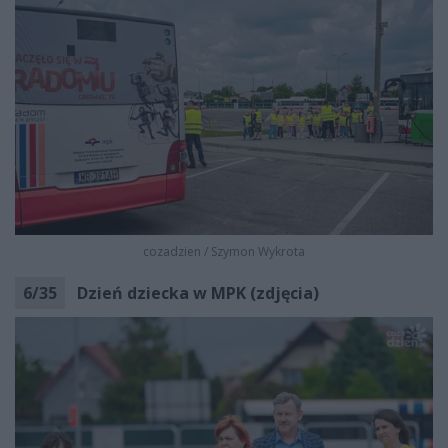
cozadzien
/
Szymon Wykrota
6
/
35
Dzień dziecka w MPK (zdjęcia)