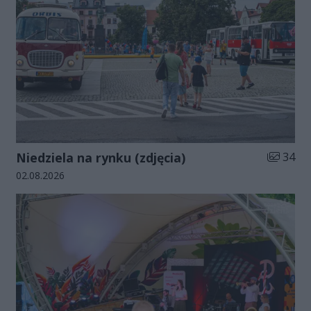
Liczba zd
Niedziela na rynku (zdjęcia)
34
Data dodania galerii:
02.08.2026