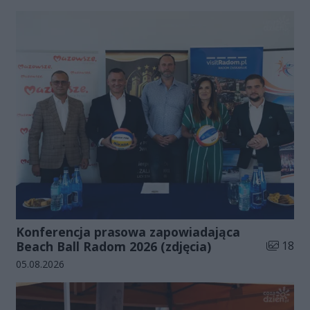
Konferencja prasowa zapowiadająca
Liczba zd
Beach Ball Radom 2026 (zdjęcia)
18
Data dodania galerii:
05.08.2026