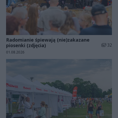
Radomianie śpiewają (nie)zakazane
Liczba zd
piosenki (zdjęcia)
32
Data dodania galerii:
01.08.2026