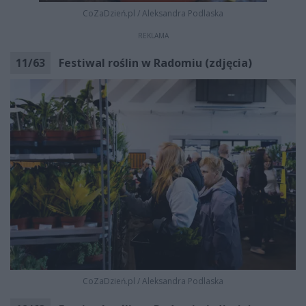
CoZaDzień.pl
/
Aleksandra Podlaska
REKLAMA
11
/
63
Festiwal roślin w Radomiu (zdjęcia)
CoZaDzień.pl
/
Aleksandra Podlaska