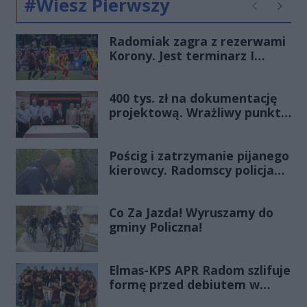
#Wiesz Pierwszy
Poprzednie
Następ
Radomiak zagra z rezerwami
Korony. Jest terminarz I
rundy Pucharu Polski
400 tys. zł na dokumentację
projektową. Wrażliwy punkt
na mazowieckich drogach
zmieni oblicze
Pościg i zatrzymanie pijanego
kierowcy. Radomscy policjanci
po służbie znów pokazali
klasę
Co Za Jazda! Wyruszamy do
gminy Policzna!
Elmas-KPS APR Radom szlifuje
formę przed debiutem w
Orlen Superlidze Kobiet