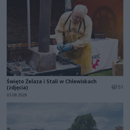
Święto Żelaza i Stali w Chlewiskach
Liczba zd
(zdjęcia)
51
Data dodania galerii:
03.08.2026