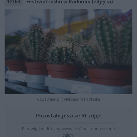
12
/
63
Festiwal roślin w Radomiu (zdjęcia)
CoZaDzień.pl
/
Aleksandra Podlaska
Pozostało jeszcze 51 zdjęć
Przewijaj w dół aby wyświetlić następną stronę
galerii.