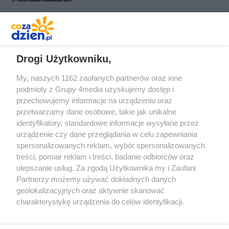
REKLAMA
Drogi Użytkowniku,
My, naszych 1162 zaufanych partnerów oraz inne
podmioty z Grupy 4media uzyskujemy dostęp i
przechowujemy informacje na urządzeniu oraz
przetwarzamy dane osobowe, takie jak unikalne
identyfikatory, standardowe informacje wysyłane przez
urządzenie czy dane przeglądania w celu zapewniania
spersonalizowanych reklam, wybór spersonalizowanych
Redakcja
Reklama
Prywatność
Praca Łódź
treści, pomiar reklam i treści, badanie odbiorców oraz
the:protocol
ulepszanie usług. Za zgodą Użytkownika my i Zaufani
Partnerzy możemy używać dokładnych danych
geolokalizacyjnych oraz aktywnie skanować
charakterystykę urządzenia do celów identyfikacji.
Ponieważ cenimy Twoją prywatność, prosimy o zgodę na
Szukaj
korzystanie z tych technologii poprzez kliknięcie