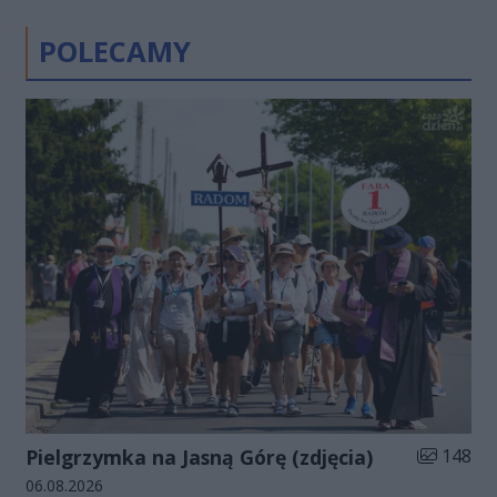
POLECAMY
Liczba zdj
Pielgrzymka na Jasną Górę (zdjęcia)
148
Data dodania galerii:
06.08.2026