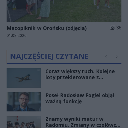
Liczba zd
Mazopiknik w Orońsku (zdjęcia)
36
Data dodania galerii:
01.08.2026
NAJCZĘŚCIEJ CZYTANE
Poprzednie
Następ
Coraz większy ruch. Kolejne
loty przekierowane z
Warszawy do Radomia
Poseł Radosław Fogiel objął
ważną funkcję
Znamy wyniki matur w
Radomiu. Zmiany w czołówce