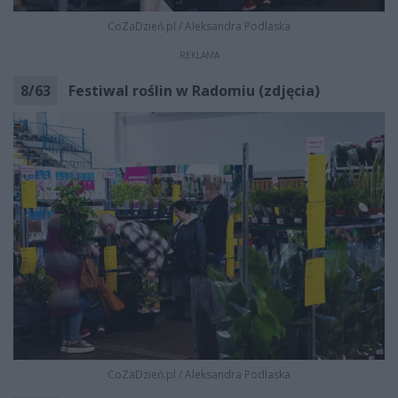
CoZaDzień.pl
/
Aleksandra Podlaska
REKLAMA
8
/
63
Festiwal roślin w Radomiu (zdjęcia)
CoZaDzień.pl
/
Aleksandra Podlaska