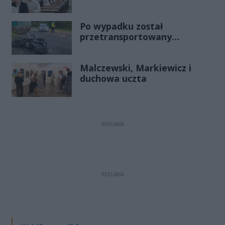
stawki
Po wypadku został
przetransportowany
śmigłowcem na Józefów.
Historia mrozi krew w żyłach
Malczewski, Markiewicz i
duchowa uczta
REKLAMA
REKLAMA