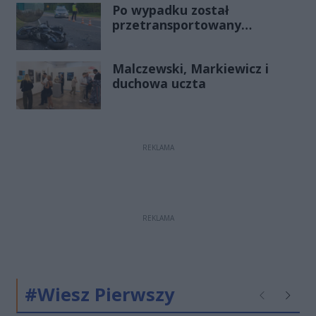
Po wypadku został
przetransportowany
śmigłowcem na Józefów.
Historia mrozi krew w żyłach
Malczewski, Markiewicz i
duchowa uczta
REKLAMA
REKLAMA
#Wiesz Pierwszy
Poprzednie
Następ