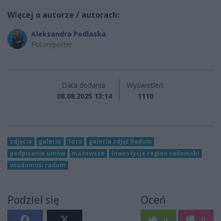
Więcej o autorze / autorach:
Aleksandra Podlaska
Fotoreporter
Data dodania:
Wyświetleń:
08.08.2025 13:14
1110
zdjęcia
galeria
foto
galeria zdjęć Radom
podpisanie umów
mazowsze
Inwestycje region radomski
wiadomośi radom
Podziel się
Oceń
0
0