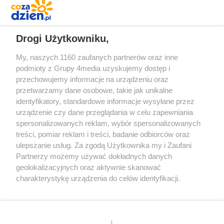
REKLAMA
Drogi Użytkowniku,
My, naszych 1160 zaufanych partnerów oraz inne
podmioty z Grupy 4media uzyskujemy dostęp i
przechowujemy informacje na urządzeniu oraz
przetwarzamy dane osobowe, takie jak unikalne
identyfikatory, standardowe informacje wysyłane przez
urządzenie czy dane przeglądania w celu zapewniania
spersonalizowanych reklam, wybór spersonalizowanych
Redakcja
Reklama
Prywatność
Praca Łódź
treści, pomiar reklam i treści, badanie odbiorców oraz
the:protocol
ulepszanie usług. Za zgodą Użytkownika my i Zaufani
Partnerzy możemy używać dokładnych danych
geolokalizacyjnych oraz aktywnie skanować
charakterystykę urządzenia do celów identyfikacji.
Ponieważ cenimy Twoją prywatność, prosimy o zgodę na
Szukaj
korzystanie z tych technologii poprzez kliknięcie
„Akceptuję”. Zgoda jest dobrowolna i zawsze możesz ją
zmienić/wycofać klikając przycisk ustawień prywatności