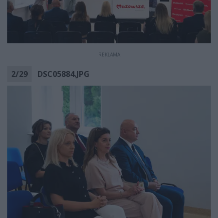
REKLAMA
2
/
29
DSC05884.JPG