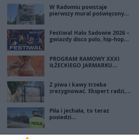
W Radomiu powstaje
pierwszy mural poświęcony
księdzu Romanowi Kotlarzowi
Festiwal Halo Sadowie 2026 –
gwiazdy disco polo, hip-hopu i
dobra zabawa dla całej
rodziny!
PROGRAM RAMOWY XXXI
IŁŻECKIEGO JARMARKU
SZTUKI LUDOWEJ
Z piwa i kawy trzeba
zrezygnować. Ekspert radzi,
jak przetrwać upalne dni
Piła i jechała, to teraz
posiedzi…