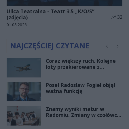
Ulica Teatralna - Teatr 3.5 „K/O/S”
Liczba zd
(zdjęcia)
32
Data dodania galerii:
01.08.2026
NAJCZĘŚCIEJ CZYTANE
Poprzednie
Następ
Coraz większy ruch. Kolejne
loty przekierowane z
Warszawy do Radomia
Poseł Radosław Fogiel objął
ważną funkcję
Znamy wyniki matur w
Radomiu. Zmiany w czołówce
stawki