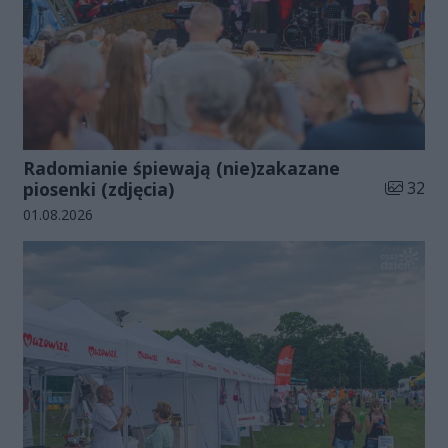
Radomianie śpiewają (nie)zakazane
Liczba zd
piosenki (zdjęcia)
32
Data dodania galerii:
01.08.2026