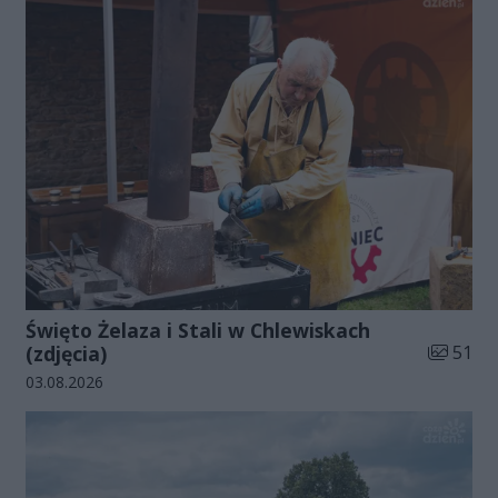
Święto Żelaza i Stali w Chlewiskach
Liczba zd
(zdjęcia)
51
Data dodania galerii:
03.08.2026