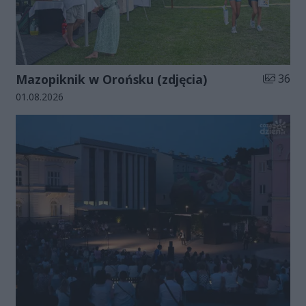
Liczba zd
Mazopiknik w Orońsku (zdjęcia)
36
Data dodania galerii:
01.08.2026