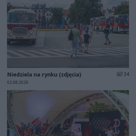
Liczba zd
Niedziela na rynku (zdjęcia)
34
Data dodania galerii:
02.08.2026