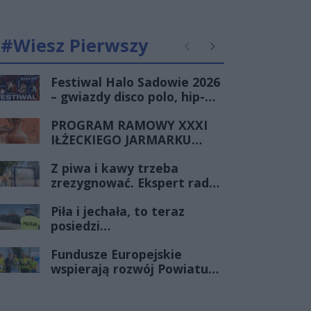
#Wiesz Pierwszy
Poprzednie
Następne
Festiwal Halo Sadowie 2026
– gwiazdy disco polo, hip-
hopu i dobra zabawa dla
PROGRAM RAMOWY XXXI
całej rodziny!
IŁŻECKIEGO JARMARKU
SZTUKI LUDOWEJ
Z piwa i kawy trzeba
zrezygnować. Ekspert radzi,
jak przetrwać upalne dni
Piła i jechała, to teraz
posiedzi…
Fundusze Europejskie
wspierają rozwój Powiatu
Radomskiego. Trwa
rozbudowa drogi