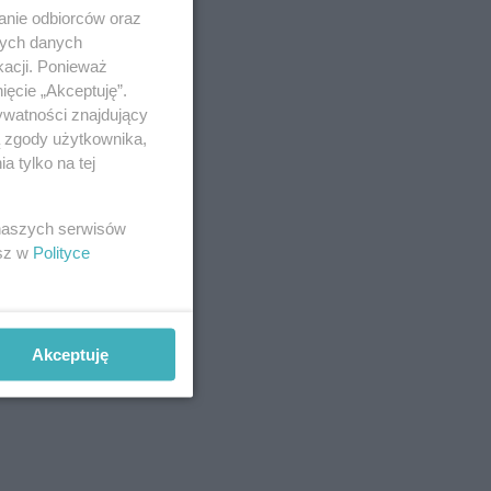
anie odbiorców oraz
nych danych
kacji. Ponieważ
ięcie „Akceptuję”.
ywatności znajdujący
ą zgody użytkownika,
 tylko na tej
 naszych serwisów
esz w
Polityce
Akceptuję