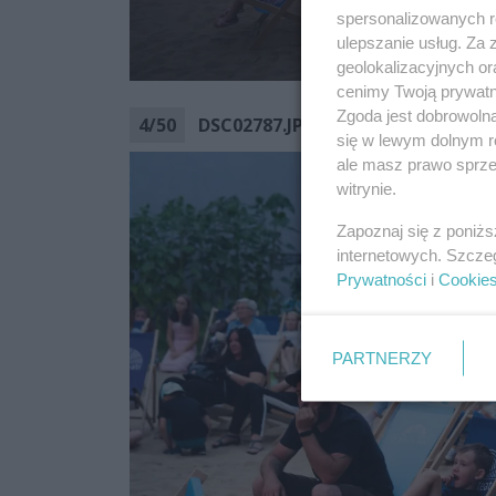
spersonalizowanych re
ulepszanie usług. Za
geolokalizacyjnych or
cenimy Twoją prywatno
Zgoda jest dobrowoln
4
/
50
DSC02787.JPG
się w lewym dolnym r
ale masz prawo sprzec
witrynie.
Zapoznaj się z poniż
internetowych. Szcze
Prywatności
i
Cookie
PARTNERZY