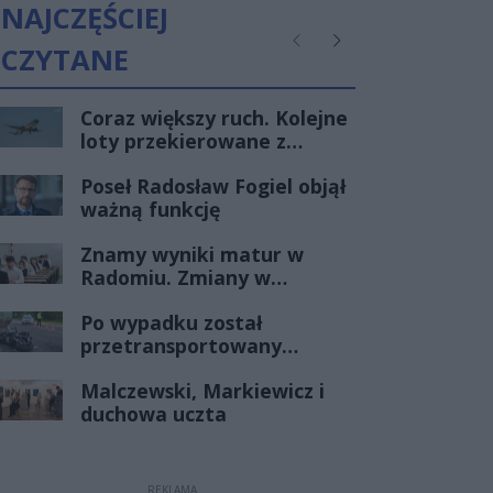
powiatowej nr 3539W
NAJCZĘŚCIEJ
Radom - Gębarzów - Polany
(III etap)
CZYTANE
Poprzednie
Następne
Coraz większy ruch. Kolejne
loty przekierowane z
Warszawy do Radomia
Poseł Radosław Fogiel objął
ważną funkcję
Znamy wyniki matur w
Radomiu. Zmiany w
czołówce stawki
Po wypadku został
przetransportowany
śmigłowcem na Józefów.
Malczewski, Markiewicz i
Historia mrozi krew w
duchowa uczta
żyłach
REKLAMA