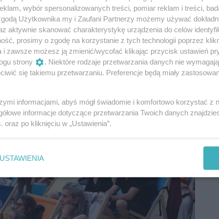
klam, wybór spersonalizowanych treści, pomiar reklam i treści, bad
 zgodą Użytkownika my i Zaufani Partnerzy możemy używać dokład
az aktywnie skanować charakterystykę urządzenia do celów identyfi
ść, prosimy o zgodę na korzystanie z tych technologii poprzez klikn
a i zawsze możesz ją zmienić/wycofać klikając przycisk ustawień pr
ogu strony
. Niektóre rodzaje przetwarzania danych nie wymagaj
iwić się takiemu przetwarzaniu. Preferencje będą miały zastosowania
szymi informacjami, abyś mógł świadomie i komfortowo korzystać z
gółowe informacje dotyczące przetwarzania Twoich danych znajdzi
s
. oraz po kliknięciu w „Ustawienia”.
USTAWIENIA