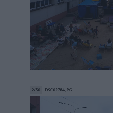
2
/
50
DSC02784.JPG