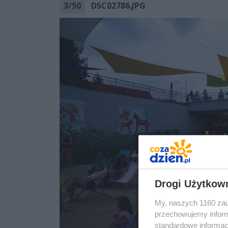
3
/
50
DSC02786.JPG
Drogi Użytkow
My, naszych 1160 zau
przechowujemy informa
standardowe informac