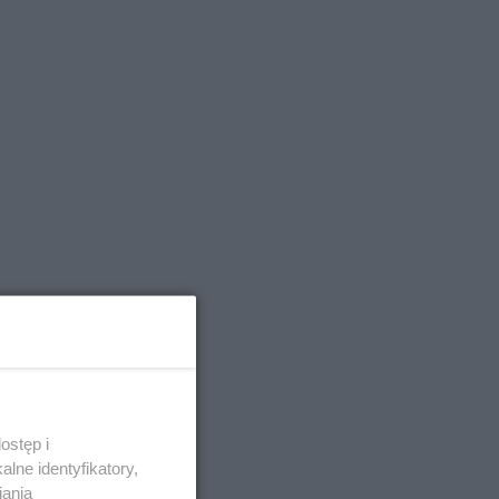
ostęp i
lne identyfikatory,
iania