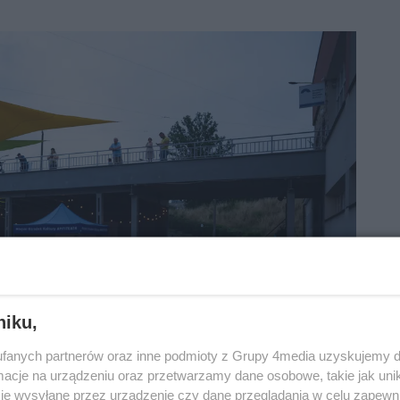
niku,
fanych partnerów oraz inne podmioty z Grupy 4media uzyskujemy d
cje na urządzeniu oraz przetwarzamy dane osobowe, takie jak unika
je wysyłane przez urządzenie czy dane przeglądania w celu zapewn