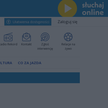
Zaloguj się
Ułatwienia dostępności
Radio Rekord
Kontakt
Zgłoś
Relacje na
interwencję
żywo
ULTURA
CO ZA JAZDA
worzyć nową sportową tradycję"
ruchu