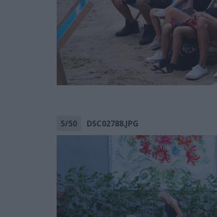
5
/
50
DSC02788.JPG