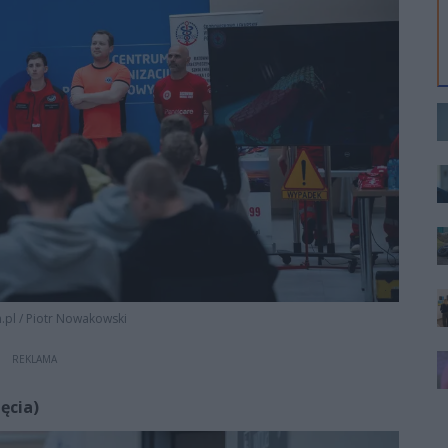
.pl
/
Piotr Nowakowski
REKLAMA
ęcia)