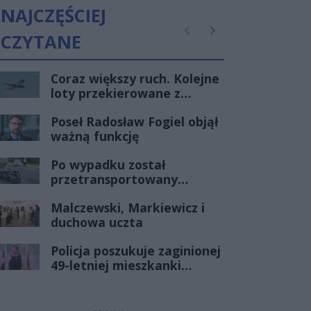
NAJCZĘŚCIEJ
CZYTANE
Poprzednie
Następne
Coraz większy ruch. Kolejne
loty przekierowane z
Warszawy do Radomia
Poseł Radosław Fogiel objął
ważną funkcję
Po wypadku został
przetransportowany
śmigłowcem na Józefów.
Malczewski, Markiewicz i
Historia mrozi krew w
duchowa uczta
żyłach
Policja poszukuje zaginionej
49-letniej mieszkanki
Radomia