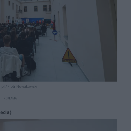
.pl
/
Piotr Nowakowski
REKLAMA
ęcia)