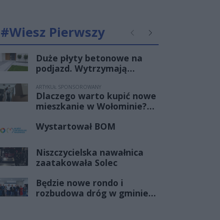
#Wiesz Pierwszy
Poprzednie
Następne
Duże płyty betonowe na
podjazd. Wytrzymają
samochód ?
ARTYKUŁ SPONSOROWANY
Dlaczego warto kupić nowe
mieszkanie w Wołominie?
Zalety życia blisko
Wystartował BOM
Warszawy
Niszczycielska nawałnica
zaatakowała Solec
Będzie nowe rondo i
rozbudowa dróg w gminie
Jedlińsk. Właśnie podpisano
umowę