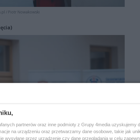
.pl
/
Piotr Nowakowski
ęcia)
niku,
fanych partnerów oraz inne podmioty z Grupy 4media uzyskujemy d
cje na urządzeniu oraz przetwarzamy dane osobowe, takie jak unika
je wysyłane przez urządzenie czy dane przeglądania w celu zapewn