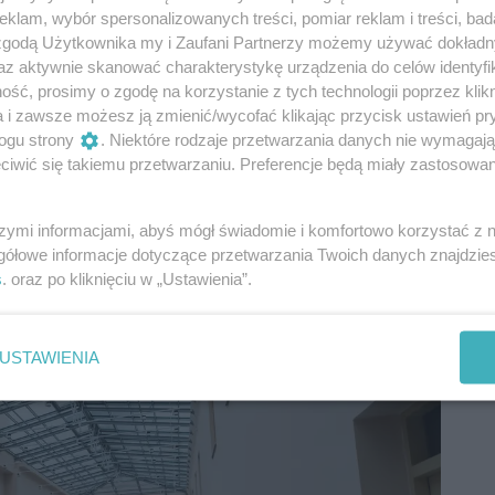
klam, wybór spersonalizowanych treści, pomiar reklam i treści, bad
 zgodą Użytkownika my i Zaufani Partnerzy możemy używać dokład
az aktywnie skanować charakterystykę urządzenia do celów identyfi
ść, prosimy o zgodę na korzystanie z tych technologii poprzez klikn
a i zawsze możesz ją zmienić/wycofać klikając przycisk ustawień pr
ogu strony
. Niektóre rodzaje przetwarzania danych nie wymagaj
iwić się takiemu przetwarzaniu. Preferencje będą miały zastosowania
.pl
/
Piotr Nowakowski
szymi informacjami, abyś mógł świadomie i komfortowo korzystać z
ęcia)
gółowe informacje dotyczące przetwarzania Twoich danych znajdzi
s
. oraz po kliknięciu w „Ustawienia”.
USTAWIENIA