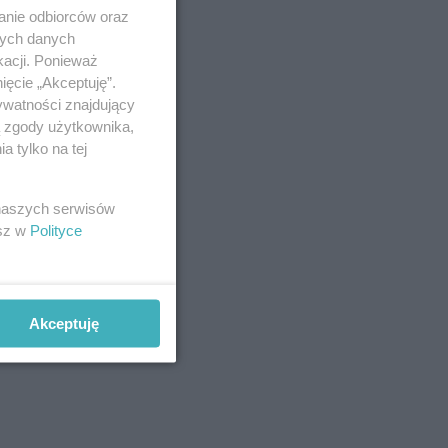
anie odbiorców oraz
nych danych
kacji. Ponieważ
ięcie „Akceptuję”.
ywatności znajdujący
ą zgody użytkownika,
 tylko na tej
 naszych serwisów
esz w
Polityce
Akceptuję