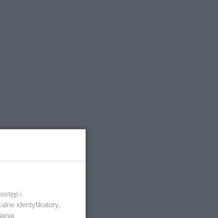
ostęp i
lne identyfikatory,
iania