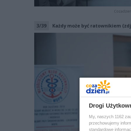
Cozadzien
3
/
39
Każdy może być ratownikiem (zdj
Drogi Użytkow
My, naszych 1162 zau
przechowujemy informa
standardowe informac