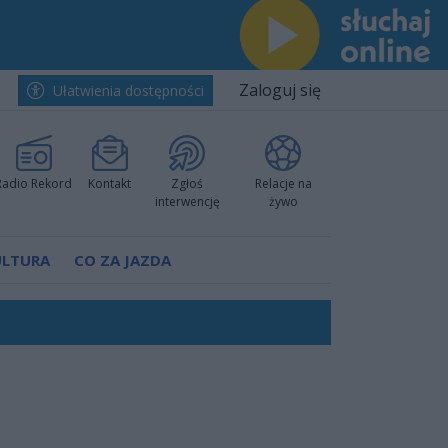
Zaloguj się
Ułatwienia dostępności
Radio Rekord
Kontakt
Zgłoś
Relacje na
interwencję
żywo
ULTURA
CO ZA JAZDA
ano umowę
Polski
 decyzję prokuratury
ów pokazali klasę
worzyć nową sportową tradycję"
ruchu