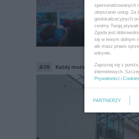
spersonalizowanych re
ulepszanie usług. Za
geolokalizacyjnych or
cenimy Twoją prywatno
Zgoda jest dobrowoln
się w lewym dolnym r
ale masz prawo sprzec
Cozadzien
witrynie.
Zapoznaj się z poniż
4
/
39
Każdy może być ratownikiem (zdj
internetowych. Szcze
Prywatności
i
Cookie
PARTNERZY