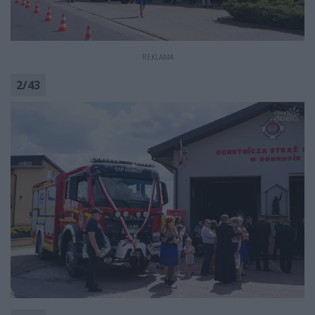
REKLAMA
2
/
43