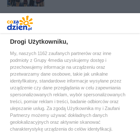
Orlen Superlidze Kobiet
REKLAMA
Drogi Użytkowniku,
My, naszych 1162 zaufanych partnerów oraz inne
podmioty z Grupy 4media uzyskujemy dostęp i
przechowujemy informacje na urządzeniu oraz
przetwarzamy dane osobowe, takie jak unikalne
identyfikatory, standardowe informacje wysyłane przez
urządzenie czy dane przeglądania w celu zapewniania
spersonalizowanych reklam, wybór spersonalizowanych
Redakcja
Reklama
Prywatność
Praca Łódź
treści, pomiar reklam i treści, badanie odbiorców oraz
the:protocol
ulepszanie usług. Za zgodą Użytkownika my i Zaufani
Partnerzy możemy używać dokładnych danych
geolokalizacyjnych oraz aktywnie skanować
charakterystykę urządzenia do celów identyfikacji.
Ponieważ cenimy Twoją prywatność, prosimy o zgodę na
Szukaj