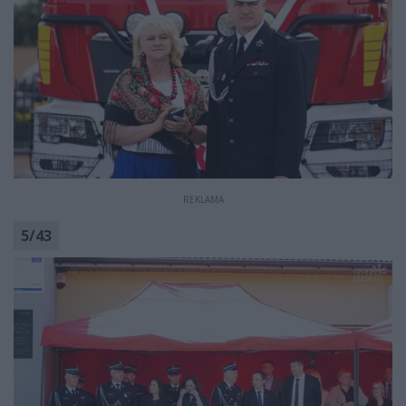
REKLAMA
5
/
43