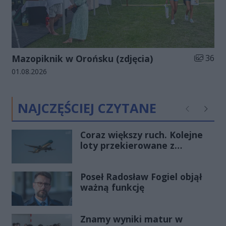
Liczba zd
Mazopiknik w Orońsku (zdjęcia)
36
Data dodania galerii:
01.08.2026
NAJCZĘŚCIEJ CZYTANE
Poprzednie
Następ
Coraz większy ruch. Kolejne
loty przekierowane z
Warszawy do Radomia
Poseł Radosław Fogiel objął
ważną funkcję
Znamy wyniki matur w