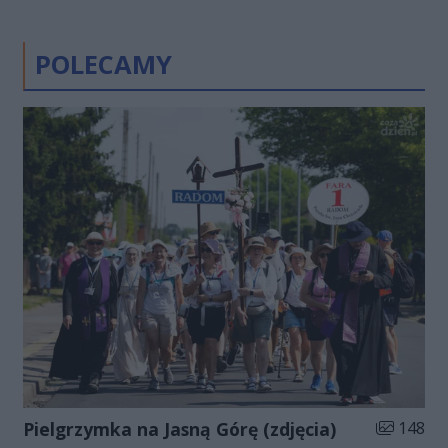
POLECAMY
Liczba zdj
Pielgrzymka na Jasną Górę (zdjęcia)
148