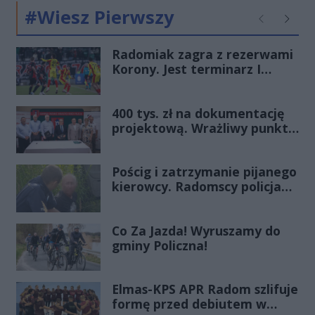
#Wiesz Pierwszy
Poprzednie
Następ
Radomiak zagra z rezerwami
Korony. Jest terminarz I
rundy Pucharu Polski
400 tys. zł na dokumentację
projektową. Wrażliwy punkt
na mazowieckich drogach
zmieni oblicze
Pościg i zatrzymanie pijanego
kierowcy. Radomscy policjanci
po służbie znów pokazali
klasę
Co Za Jazda! Wyruszamy do
gminy Policzna!
Elmas-KPS APR Radom szlifuje
formę przed debiutem w