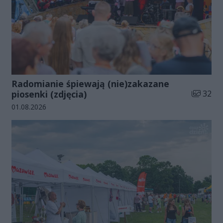
Radomianie śpiewają (nie)zakazane
Liczba zd
piosenki (zdjęcia)
32
Data dodania galerii:
01.08.2026