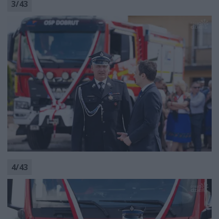
3
/
43
4
/
43