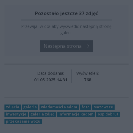
Pozostało jeszcze 37 zdjęć
Przewijaj w dół aby wyświetlić następną stronę
galerii.
Następna strona
Data dodania:
Wyświetleń:
01.05.2025 14:31
768
zdjęcia
galeria
wiadomości Radom
foto
Mazowsze
inwestycje
galeria zdjęć
informacje Radom
osp dobrut
przekazanie wozu