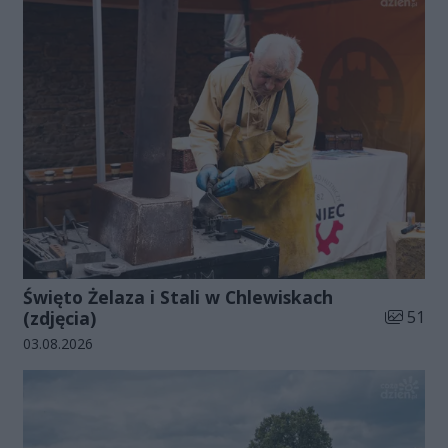
Święto Żelaza i Stali w Chlewiskach
Liczba zd
(zdjęcia)
51
Data dodania galerii:
03.08.2026