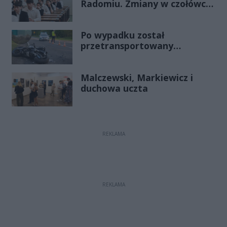
Radomiu. Zmiany w czołówce
stawki
Po wypadku został
przetransportowany
śmigłowcem na Józefów.
Historia mrozi krew w żyłach
Malczewski, Markiewicz i
duchowa uczta
REKLAMA
REKLAMA