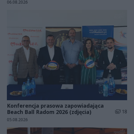
Data dodania galerii:
06.08.2026
Konferencja prasowa zapowiadająca
Liczba zd
Beach Ball Radom 2026 (zdjęcia)
18
Data dodania galerii:
05.08.2026