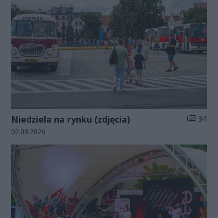
Liczba zd
Niedziela na rynku (zdjęcia)
34
Data dodania galerii:
02.08.2026