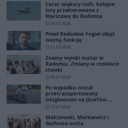
Coraz większy ruch. Kolejne
loty przekierowane z
Warszawy do Radomia
Data dodania artykułu:
09.07.2026
Poseł Radosław Fogiel objął
ważną funkcję
Data dodania artykułu:
11.07.2026
Znamy wyniki matur w
Radomiu. Zmiany w czołówce
stawki
Data dodania artykułu:
08.07.2026
Po wypadku został
przetransportowany
śmigłowcem na Józefów.
Historia mrozi krew w żyłach
Data dodania artykułu:
15.07.2026
Malczewski, Markiewicz i
duchowa uczta