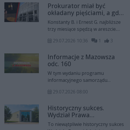
Prokurator miał być
zdarzenia, a jego obecne miejsce
okładany pięściami, a gdy
pobytu pozostaje nieznane.
upadł – kopany. Trzy
Konstanty B. i Ernest G. najbliższe
miesiące aresztu dla
trzy miesiące spędzą w areszcie.
podejrzanych
Mężczyźni są podejrzani o brutalne
29.07.2026 10:36
1
3
pobicie prokuratora jednej z
radomskich prokuratur
Informacje z Mazowsza
rejonowych. Jak informuje
odc. 160
Prokuratura Okręgowa w Radomiu,
bijąc go pięściami i kopiąc, gdy leżał
W tym wydaniu programu
na ziemi, narazili pokrzywdzonego
informacyjnego samorządu
na niebezpieczeństwo ciężkiego
województwa mazowieckiego
uszczerbku na zdrowiu.
29.07.2026 08:00
"Informacje z Mazowsza"
zapraszamy na specjalny wakacyjny
Historyczny sukces.
odcinek, w którym zabierzemy
Wydział Prawa
Państwa na wędrówkę po
Uniwersytetu
mazowieckich szlakach filmu i
To niewątpliwie historyczny sukces
Radomskiego z elitarną
literatury, śladami bohaterów