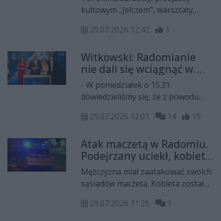
„Niedziela na Rynku”
niezwykłych wspomnieniach i
kultowym „Jelczem”, warsztaty,
Stowarzyszeniu Czarno na Białym.
pokazy iluzji, animacje i spektakl -
29.07.2026 12:42
1
przed nami ostatnia już w tym roku
„Niedziela na Rynku”. Rodzinny
Witkowski: Radomianie
piknik odbędzie się 2 sierpnia w
nie dali się wciągnąć w
godz. 14 -19.
polityczną hucpę!
- W poniedziałek o 15.31.
dowiedzieliśmy się, że z powodu
braku wystarczającej liczby
29.07.2026 12:01
14
19
podpisów, inicjatywa referendalna
zostaje skasowana. Dziękuję
Atak maczetą w Radomiu.
Radomianom za wsparcie, któremu
Podejrzany uciekł, kobieta
dawali wyraz przez cały czas
trafiła do szpitala
trwania akcji – powiedział
Mężczyzna miał zaatakować swoich
prezydent Radomia Radosław
sąsiadów maczetą. Kobieta została
Witkowski.
poważnie ranna w dłoń –
29.07.2026 11:25
1
uszkodzone zostały nerwy oraz
żyły. Podejrzany oddalił się z miejsca