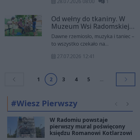
28.07.2026 08:00
1
drugiej ulewne deszcze, burze i
gradobicia. Skutki zmian klimatu
Od wełny do tkaniny. W
odczuwają już nie tylko rolnicy.
Muzeum Wsi Radomskiej
Samorząd województwa odpowiada
pokazano dawne
na te wyzwania, inwestując w
Dawne rzemiosło, muzyka i taniec –
rzemiosło
rozwiązania, które mają zwiększyć
to wszystko czekało na
bezpieczeństwo wodne regionu.
uczestników kolejnej edycji
27.07.2026 12:41
wydarzenia „Układy Lata – Muzyka,
Taniec i Rzemiosło w Muzeum Wsi
Radomskiej”. Tym razem w centrum
1
2
3
4
5
...
uwagi znalazło się tkactwo i
tradycyjna obróbka wełny.
#Wiesz Pierwszy
Poprzednie
Następ
W Radomiu powstaje
pierwszy mural poświęcony
księdzu Romanowi Kotlarzowi