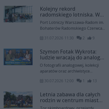
Na studia lekarskie zarejestrowało
Kolejny rekord
się 2349 kandydatów przy limicie
radomskiego lotniska. W
130 miejsc.
jeden dzień więcej niż w
Port Lotniczy Warszawa-Radom im.
całym kwietniu
Bohaterów Radomskiego Czerwca
1976 roku korzysta z wakacyjnego
31.07.2026 11:30
2
9
szczytu. Po raz kolejny tego lata
pobił rekord w liczbie pasażerów
Szymon Fotak Wykrota:
obsłużonych jednego dnia.
ludzie wracają do analoga,
bo są znudzeni idealnym
O fotografii analogowej, kolekcji
cyfrowym obrazkiem
aparatów oraz archiwistyce
społecznej i historii Radomia
30.07.2026 12:00
1
13
opowiedział Szymon Fotak
Wykrota, fotograf w programie
Letnia zabawa dla całych
Rekord w Kulturze. Natalia Pętelska
rodzin w centrum miasta.
rozmawiała z nim również o
To będzie już ostatnia
niewywołanych kliszach i
Tor skimboardowy, przejazdy