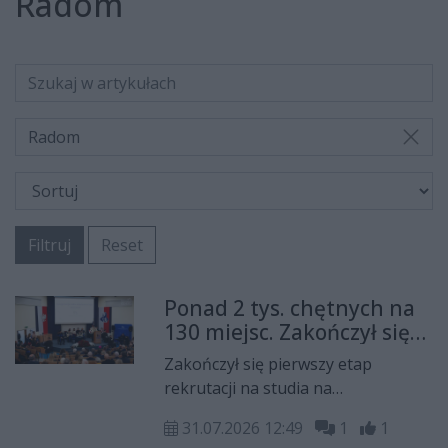
Radom
Radom
Filtruj
Reset
Ponad 2 tys. chętnych na
130 miejsc. Zakończył się
pierwszy etap rekrutacji
Zakończył się pierwszy etap
na Uniwersytet Radomski
rekrutacji na studia na
Uniwersytecie Radomskim im.
31.07.2026 12:49
1
1
Kazimierza Pułaskiego w Radomiu.