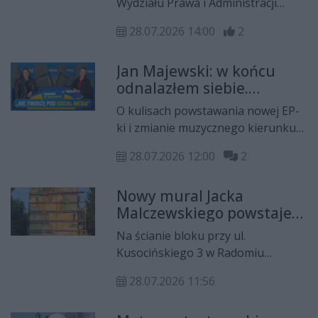
Wydziału Prawa i Administracji
kategorią
filmów i seriali oraz wybitnych
Uniwersytetu Radomskiego.
pisarzy.
28.07.2026 14:00
2
Uzyskał on kategorią naukową A w
wyniku ewaluacji jakości
Jan Majewski: w końcu
działalności naukowej za lata 2022–
odnalazłem siebie.
2025, przeprowadzonej przez
Wszystko, co robiłem
Ministra Nauki i Szkolnictwa
O kulisach powstawania nowej EP-
wcześniej, odciąłem grubą
Wyższego.
ki i zmianie muzycznego kierunku
kreską
opowiedział Jan Majewski,
28.07.2026 12:00
2
wokalista i gitarzysta w programie
Rekord w Kulturze. Natalia Pętelska
Nowy mural Jacka
rozmawiała z nim również o
Malczewskiego powstaje
współpracy z Anną Wyszkoni,
w Radomiu
występach w programach
Na ścianie bloku przy ul.
telewizyjnych, koncertach oraz roli
Kusocińskiego 3 w Radomiu
mediów społecznościowych w życiu
powstaje nowy, wielkoformatowy
artysty.
28.07.2026 11:56
mural inspirowany twórczością
Jacka Malczewskiego. Tym razem