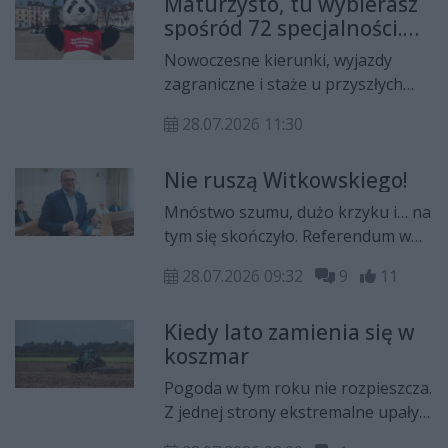
Maturzysto, tu wybierasz
artyści przenoszą do przestrzeni
spośród 72 specjalności.
miejskiej obraz „Autoportret z
Akademia czeka właśnie
aniołem na tle łąki” z 1910 roku. Za
Nowoczesne kierunki, wyjazdy
na Ciebie
realizację odpowiadają Łukasz
zagraniczne i staże u przyszłych
Radecki i Paweł Witkowski z
pracodawców. Akademia Handlowa
Mazowieckiego Centrum Sztuki
28.07.2026 11:30
Nauk Stosowanych w Radomiu
Współczesnej „Elektrownia”.
prowadzi rekrutację na 10
Nie ruszą Witkowskiego!
kierunkach.
Mnóstwo szumu, dużo krzyku i… na
tym się skończyło. Referendum w
sprawie odwołania prezydenta
28.07.2026 09:32
9
11
Radomia Radosława Witkowskiego
nie odbędzie się. Organizatorzy nie
Kiedy lato zamienia się w
zebrali wymaganych 15 035
koszmar
podpisów.
Pogoda w tym roku nie rozpieszcza.
Z jednej strony ekstremalne upały i
długotrwały brak opadów, a z