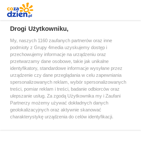
REKLAMA
Drogi Użytkowniku,
My, naszych 1160 zaufanych partnerów oraz inne
podmioty z Grupy 4media uzyskujemy dostęp i
przechowujemy informacje na urządzeniu oraz
przetwarzamy dane osobowe, takie jak unikalne
identyfikatory, standardowe informacje wysyłane przez
urządzenie czy dane przeglądania w celu zapewniania
spersonalizowanych reklam, wybór spersonalizowanych
Redakcja
Reklama
Prywatność
Praca Łódź
treści, pomiar reklam i treści, badanie odbiorców oraz
the:protocol
ulepszanie usług. Za zgodą Użytkownika my i Zaufani
Partnerzy możemy używać dokładnych danych
geolokalizacyjnych oraz aktywnie skanować
charakterystykę urządzenia do celów identyfikacji.
Ponieważ cenimy Twoją prywatność, prosimy o zgodę na
Szukaj
korzystanie z tych technologii poprzez kliknięcie
„Akceptuję”. Zgoda jest dobrowolna i zawsze możesz ją