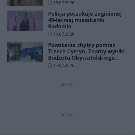
Data dodania artykułu:
19.07.2026
Policja poszukuje zaginionej
49-letniej mieszkanki
Radomia
Data dodania artykułu:
16.07.2026
Powstanie chytry pomnik
Trzech Cytryn. Znamy wyniki
Budżetu Obywatelskiego
2027
Data dodania artykułu:
17.07.2026
REKLAMA
REKLAMA