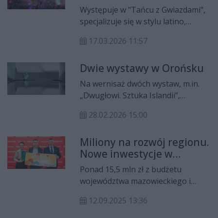
ze strefy komfortu i
Występuje w "Tańcu z Gwiazdami",
przestać bać się spełniać
specjalizuje się w stylu latino,
marzenia"
prywatnie jest narzeczoną znanego
17.03.2026 11:57
siatkarza PlusLigi. Daria Syta swoją
artystyczną drogę zaczynała w
Dwie wystawy w Orońsku
Orońsku oraz Radomiu.
Na wernisaż dwóch wystaw, m.in.
„Dwugłowi. Sztuka Islandii”,
zaprasza w sobotę, 28 lutego
28.02.2026 15:00
Centrum Rzeźby Polskiej w
Orońsku.
Miliony na rozwój regionu.
Nowe inwestycje w
Białobrzegach i Orońsku
Ponad 15,5 mln zł z budżetu
województwa mazowieckiego i
funduszy unijnych trafi do
12.09.2025 13:36
samorządów w regionie radomskim
i powiecie grójeckim na inwestycje