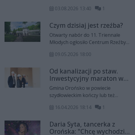
mieszkańców powiatu radomskiego
03.08.2026 13:40
1
i turystów. Było plenerowe
gotowanie, degustacja potraw
Czym dzisiaj jest rzeźba?
regionalnych, warsztaty tańca z
Rafałem Maserakiem oraz zabawa
Otwarty nabór do 11. Triennale
taneczna w rytm hitów polskiej
Młodych ogłosiło Centrum Rzeźby
artystki, Blanki.
Polskiej w Orońsku. Zgłoszenia
09.05.2026 18:00
można przesyłać do 12 maja.
Od kanalizacji po staw.
Inwestycyjny maraton w
gminie Orońsko (zdjęcia)
Gmina Orońsko w powiecie
szydłowieckim kończy lub też
realizuje różne inwestycje – w bazę
16.04.2026 18:14
1
sportową, rekreacyjną, kanalizację
oraz lepsze warunki dla swoich
Daria Syta, tancerka z
najmłodszych mieszkańców.
Orońska: "Chcę wychodzić