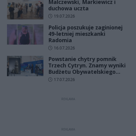
Malczewski, Markiewicz i
duchowa uczta
Data dodania artykułu:
19.07.2026
Policja poszukuje zaginionej
49-letniej mieszkanki
Radomia
Data dodania artykułu:
16.07.2026
Powstanie chytry pomnik
Trzech Cytryn. Znamy wyniki
Budżetu Obywatelskiego
2027
Data dodania artykułu:
17.07.2026
REKLAMA
REKLAMA