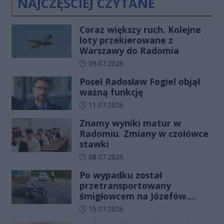
NAJCZĘŚCIEJ CZYTANE
Coraz większy ruch. Kolejne
loty przekierowane z
Warszawy do Radomia
Data dodania artykułu:
09.07.2026
Poseł Radosław Fogiel objął
ważną funkcję
Data dodania artykułu:
11.07.2026
Znamy wyniki matur w
Radomiu. Zmiany w czołówce
stawki
Data dodania artykułu:
08.07.2026
Po wypadku został
przetransportowany
śmigłowcem na Józefów.
Historia mrozi krew w żyłach
Data dodania artykułu:
15.07.2026