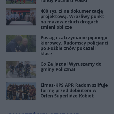
rundy Pucharu Polski
400 tys. zł na dokumentację
projektową. Wrażliwy punkt
na mazowieckich drogach
zmieni oblicze
Pościg i zatrzymanie pijanego
kierowcy. Radomscy policjanci
po służbie znów pokazali
klasę
Co Za Jazda! Wyruszamy do
gminy Policzna!
Elmas-KPS APR Radom szlifuje
formę przed debiutem w
Orlen Superlidze Kobiet