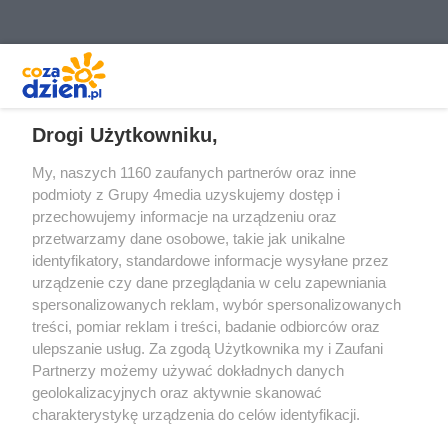
REKLAMA
Drogi Użytkowniku,
My, naszych 1160 zaufanych partnerów oraz inne
podmioty z Grupy 4media uzyskujemy dostęp i
przechowujemy informacje na urządzeniu oraz
przetwarzamy dane osobowe, takie jak unikalne
identyfikatory, standardowe informacje wysyłane przez
urządzenie czy dane przeglądania w celu zapewniania
spersonalizowanych reklam, wybór spersonalizowanych
Redakcja
Reklama
Prywatność
Praca Łódź
treści, pomiar reklam i treści, badanie odbiorców oraz
the:protocol
ulepszanie usług. Za zgodą Użytkownika my i Zaufani
Partnerzy możemy używać dokładnych danych
geolokalizacyjnych oraz aktywnie skanować
charakterystykę urządzenia do celów identyfikacji.
Ponieważ cenimy Twoją prywatność, prosimy o zgodę na
Szukaj