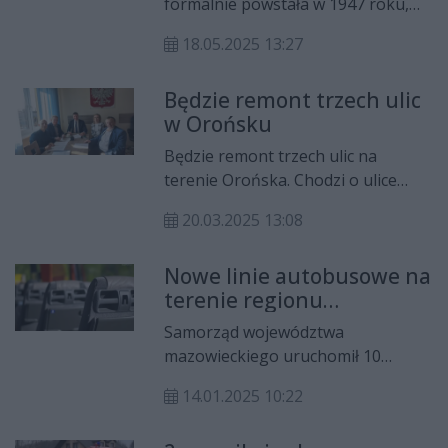
formalnie powstała w 1947 roku,
gospodarcze, a wszystko w
ale działalność rozpoczęła rok
klimatycznym parku z
18.05.2025 13:27
później. Początkowo jej siedzibą był
malowniczymi stawami i starymi
budynek Szkoły Podstawowej, przy
drzewami.
Będzie remont trzech ulic
szosie kieleckiej (obecnie ul.
w Orońsku
Radomska).
Będzie remont trzech ulic na
terenie Orońska. Chodzi o ulice
Dworską, Cichą oraz Miłą. Prace
20.03.2025 13:08
będą kosztować blisko 4 mln zł.
Nowe linie autobusowe na
terenie regionu
radomskiego
Samorząd województwa
mazowieckiego uruchomił 10
nowych linii autobusowych. Trzy z
14.01.2025 10:22
nich od miesiąca działają w
subregionie radomskim. Ma to