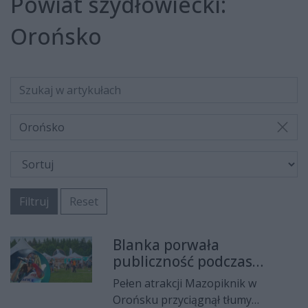
Powiat szydłowiecki:
Orońsko
Orońsko
Filtruj
Reset
Blanka porwała
publiczność podczas
Mazopikniku w Orońsku
Pełen atrakcji Mazopiknik w
Orońsku przyciągnął tłumy