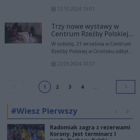
garaż, w którym były materiały
12.10.2024 19:01
łatwopalne. Na szczęście nikomu
nic się nie stało.
Trzy nowe wystawy w
Centrum Rzeźby Polskiej
w Orońsku
W sobotę, 21 września w Centrum
Rzeźby Polskiej w Orońsku odbył
się wernisaż trzech wystaw: "Daj
22.09.2024 10:37
Spokój" Pawła Błęckiego, "Wyprawa
na latające ryby" Jana Sajdaka oraz
"Żar Miłości" Wiktorii Walendzik.
1
2
3
4
...
#Wiesz Pierwszy
Poprzednie
Następ
Radomiak zagra z rezerwami
Korony. Jest terminarz I