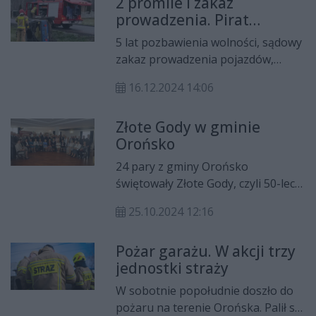
2 promile i zakaz
pomóc mieszkańcom w walce z
prowadzenia. Pirat
wykluczeniem komunikacyjnym.
drogowy podróż skończył
5 lat pozbawienia wolności, sądowy
w rowie
zakaz prowadzenia pojazdów,
wysoka kara finansowa oraz
16.12.2024 14:06
świadczenie pieniężne na rzecz
Funduszu Pomocy Pokrzywdzonym
Złote Gody w gminie
oraz Pomocy Postpenitencjarnej w
Orońsko
wysokości co najmniej 10 tys. zł to
konsekwencje, z jakimi musi się
24 pary z gminy Orońsko
liczyć 49-letni mieszkaniec gminy
świętowały Złote Gody, czyli 50-lecie
Orońsko który prowadził w stanie
pożycia małżeńskiego. Wyróżnieni
nietrzeźwości samochód osobowy,
25.10.2024 12:16
odebrali medale przyznane przez
stracił panowanie nad pojazdem i
prezydenta naszego kraju.
wjechał do przydrożnego rowu.
Pożar garażu. W akcji trzy
jednostki straży
W sobotnie popołudnie doszło do
pożaru na terenie Orońska. Palił się