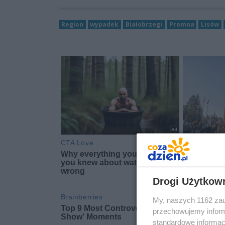
Region
wypadek
Białobrzegi
Promna
Lisów
Drogi Użytkow
My, naszych 1162 zau
przechowujemy informa
standardowe informac