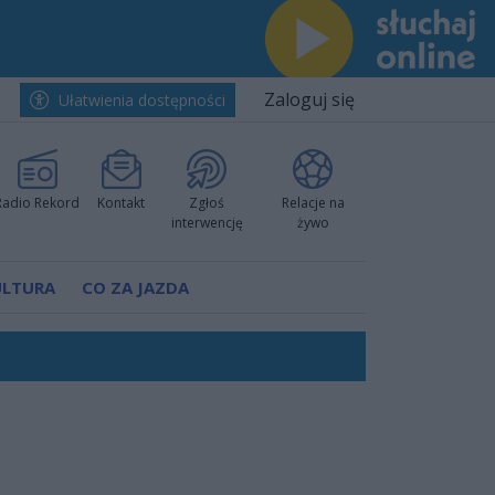
Zaloguj się
Ułatwienia dostępności
Radio Rekord
Kontakt
Zgłoś
Relacje na
interwencję
żywo
ULTURA
CO ZA JAZDA
Polski
 decyzję prokuratury
ów pokazali klasę
worzyć nową sportową tradycję"
ruchu