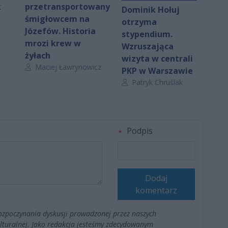
k
przetransportowany
Dominik Hołuj
śmigłowcem na
otrzyma
Józefów. Historia
stypendium.
mrozi krew w
Wzruszająca
żyłach
wizyta w centrali
Autor artykułu:
Maciej Ławrynowicz
PKP w Warszawie
Autor artykułu:
Patryk Chruślak
Podpis
Dodaj
komentarz
ozpoczynania dyskusji prowadzonej przez naszych
kulturalnej. Jako redakcja jesteśmy zdecydowanym