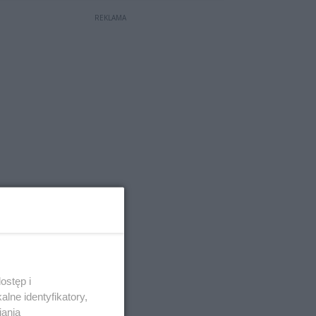
REKLAMA
ostęp i
lne identyfikatory,
iania