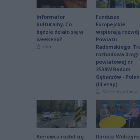
Informator
Fundusze
kulturalny. Co
Europejskie
będzie działo się w
wspierają rozwój
weekend?
Powiatu
Autor artykułu:
nika
Radomskiego. T
rozbudowa drogi
powiatowej nr
3539W Radom -
Gębarzów - Polan
(III etap)
Autor artykułu:
Materiał partnera
Kierowca rozbił się
Dariusz Wołczyńs