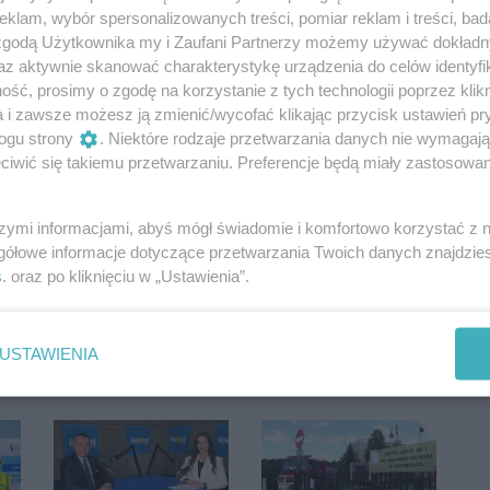
klam, wybór spersonalizowanych treści, pomiar reklam i treści, bad
 zgodą Użytkownika my i Zaufani Partnerzy możemy używać dokład
az aktywnie skanować charakterystykę urządzenia do celów identyfi
ść, prosimy o zgodę na korzystanie z tych technologii poprzez klikn
a i zawsze możesz ją zmienić/wycofać klikając przycisk ustawień pr
ogu strony
. Niektóre rodzaje przetwarzania danych nie wymagaj
iwić się takiemu przetwarzaniu. Preferencje będą miały zastosowania
szymi informacjami, abyś mógł świadomie i komfortowo korzystać z
Oceń
gółowe informacje dotyczące przetwarzania Twoich danych znajdzi
s
. oraz po kliknięciu w „Ustawienia”.
0
0
USTAWIENIA