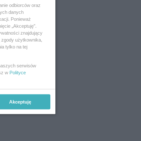
anie odbiorców oraz
nych danych
kacji. Ponieważ
ięcie „Akceptuję”.
ywatności znajdujący
ą zgody użytkownika,
 tylko na tej
 naszych serwisów
esz w
Polityce
Akceptuję