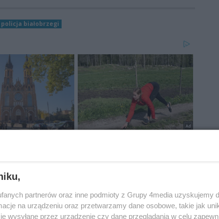
policja białobrzegi
niku,
fanych partnerów oraz inne podmioty z Grupy 4media uzyskujemy d
cje na urządzeniu oraz przetwarzamy dane osobowe, takie jak unika
je wysyłane przez urządzenie czy dane przeglądania w celu zapewn