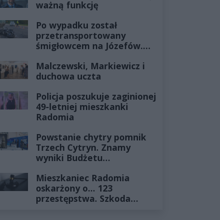
ważną funkcję
Po wypadku został
przetransportowany
śmigłowcem na Józefów.
Historia mrozi krew w
Malczewski, Markiewicz i
żyłach
duchowa uczta
Policja poszukuje zaginionej
49-letniej mieszkanki
Radomia
Powstanie chytry pomnik
Trzech Cytryn. Znamy
wyniki Budżetu
Obywatelskiego 2027
Mieszkaniec Radomia
oskarżony o... 123
przestępstwa. Szkoda
wyceniona na ponad milion
złotych