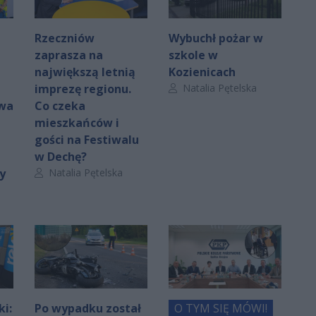
Rzeczniów
Wybuchł pożar w
zaprasza na
szkole w
największą letnią
Kozienicach
Autor artykułu:
imprezę regionu.
Natalia Pętelska
rwa
Co czeka
mieszkańców i
gości na Festiwalu
w Dechę?
Autor artykułu:
y
Natalia Pętelska
ki:
Po wypadku został
O TYM SIĘ MÓWI!