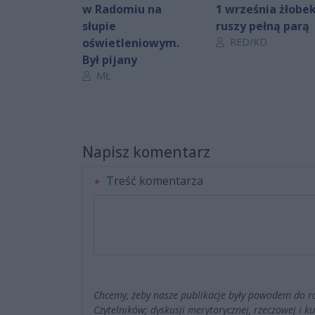
w Radomiu na
1 września żłobe
słupie
ruszy pełną parą
Autor artykułu:
oświetleniowym.
RED/KD
Był pijany
Autor artykułu:
MŁ
Napisz komentarz
Treść komentarza
Chcemy, żeby nasze publikacje były powodem do r
Czytelników; dyskusji merytorycznej, rzeczowej i 