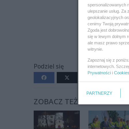
spersonalizowanych re
ulepszanie usług. Za
geolokalizacyjnych or
cenimy Twoją prywatno
Zgoda jest dobrowoln
się w lewym dolnym r
ale masz prawo sprzec
witrynie.
Zapoznaj się z poniż
Podziel się
internetowych. Szcze
Prywatności
i
Cookie
PARTNERZY
ZOBACZ TEŻ: