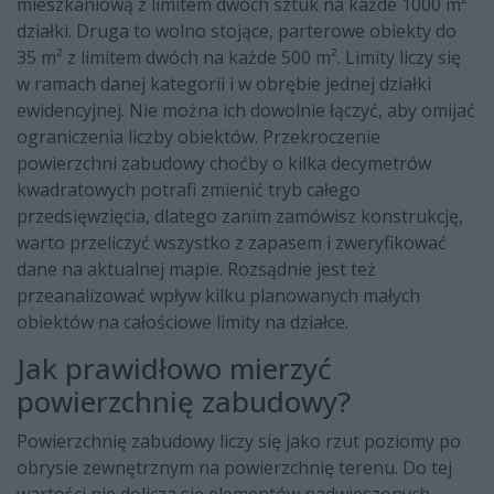
mieszkaniową z limitem dwóch sztuk na każde 1000 m²
działki. Druga to wolno stojące, parterowe obiekty do
35 m² z limitem dwóch na każde 500 m². Limity liczy się
w ramach danej kategorii i w obrębie jednej działki
ewidencyjnej. Nie można ich dowolnie łączyć, aby omijać
ograniczenia liczby obiektów. Przekroczenie
powierzchni zabudowy choćby o kilka decymetrów
kwadratowych potrafi zmienić tryb całego
przedsięwzięcia, dlatego zanim zamówisz konstrukcję,
warto przeliczyć wszystko z zapasem i zweryfikować
dane na aktualnej mapie. Rozsądnie jest też
przeanalizować wpływ kilku planowanych małych
obiektów na całościowe limity na działce.
Jak prawidłowo mierzyć
powierzchnię zabudowy?
Powierzchnię zabudowy liczy się jako rzut poziomy po
obrysie zewnętrznym na powierzchnię terenu. Do tej