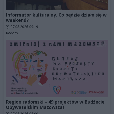
Informator kulturalny. Co będzie działo się w
weekend?
Data dodania artykułu:
07.08.2026 09:19
Kategorie artykułu:
Radom
Region radomski – 49 projektów w Budżecie
Obywatelskim Mazowsza!
Data dodania artykułu:
07.08.2026 08:00