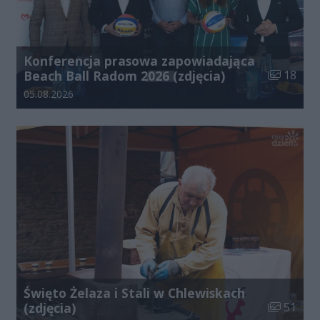
Konferencja prasowa zapowiadająca
Liczba zdj
Beach Ball Radom 2026 (zdjęcia)
18
Data dodania galerii:
05.08.2026
Święto Żelaza i Stali w Chlewiskach
Liczba zdj
(zdjęcia)
51