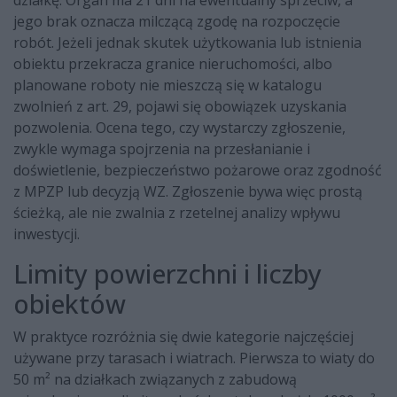
działkę. Organ ma 21 dni na ewentualny sprzeciw, a
jego brak oznacza milczącą zgodę na rozpoczęcie
robót. Jeżeli jednak skutek użytkowania lub istnienia
obiektu przekracza granice nieruchomości, albo
planowane roboty nie mieszczą się w katalogu
zwolnień z art. 29, pojawi się obowiązek uzyskania
pozwolenia. Ocena tego, czy wystarczy zgłoszenie,
zwykle wymaga spojrzenia na przesłanianie i
doświetlenie, bezpieczeństwo pożarowe oraz zgodność
z MPZP lub decyzją WZ. Zgłoszenie bywa więc prostą
ścieżką, ale nie zwalnia z rzetelnej analizy wpływu
inwestycji.
Limity powierzchni i liczby
obiektów
W praktyce rozróżnia się dwie kategorie najczęściej
używane przy tarasach i wiatrach. Pierwsza to wiaty do
50 m² na działkach związanych z zabudową