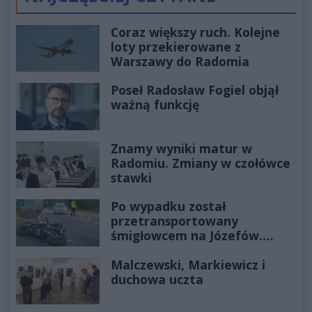
Poprzednie
Następ
Coraz większy ruch. Kolejne
loty przekierowane z
Warszawy do Radomia
Poseł Radosław Fogiel objął
ważną funkcję
Znamy wyniki matur w
Radomiu. Zmiany w czołówce
stawki
Po wypadku został
przetransportowany
śmigłowcem na Józefów.
Historia mrozi krew w żyłach
Malczewski, Markiewicz i
duchowa uczta