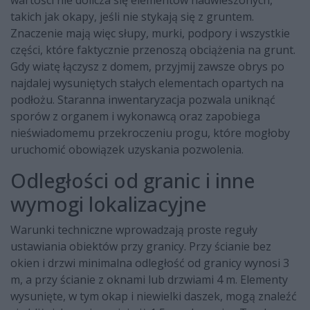
wartości nie dolicza się elementów nadwieszonych,
takich jak okapy, jeśli nie stykają się z gruntem.
Znaczenie mają więc słupy, murki, podpory i wszystkie
części, które faktycznie przenoszą obciążenia na grunt.
Gdy wiatę łączysz z domem, przyjmij zawsze obrys po
najdalej wysuniętych stałych elementach opartych na
podłożu. Staranna inwentaryzacja pozwala uniknąć
sporów z organem i wykonawcą oraz zapobiega
nieświadomemu przekroczeniu progu, które mogłoby
uruchomić obowiązek uzyskania pozwolenia.
Odległości od granic i inne
wymogi lokalizacyjne
Warunki techniczne wprowadzają proste reguły
ustawiania obiektów przy granicy. Przy ścianie bez
okien i drzwi minimalna odległość od granicy wynosi 3
m, a przy ścianie z oknami lub drzwiami 4 m. Elementy
wysunięte, w tym okap i niewielki daszek, mogą znaleźć