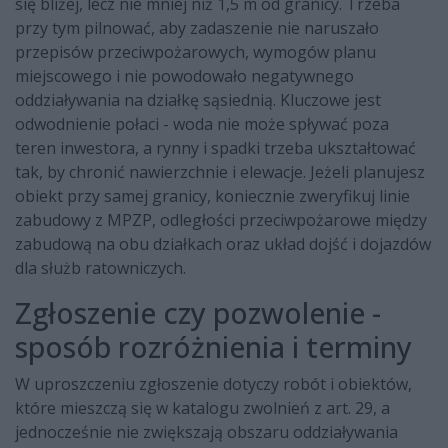
się bliżej, lecz nie mniej niż 1,5 m od granicy. Trzeba
przy tym pilnować, aby zadaszenie nie naruszało
przepisów przeciwpożarowych, wymogów planu
miejscowego i nie powodowało negatywnego
oddziaływania na działkę sąsiednią. Kluczowe jest
odwodnienie połaci - woda nie może spływać poza
teren inwestora, a rynny i spadki trzeba ukształtować
tak, by chronić nawierzchnie i elewacje. Jeżeli planujesz
obiekt przy samej granicy, koniecznie zweryfikuj linie
zabudowy z MPZP, odległości przeciwpożarowe między
zabudową na obu działkach oraz układ dojść i dojazdów
dla służb ratowniczych.
Zgłoszenie czy pozwolenie -
sposób rozróżnienia i terminy
W uproszczeniu zgłoszenie dotyczy robót i obiektów,
które mieszczą się w katalogu zwolnień z art. 29, a
jednocześnie nie zwiększają obszaru oddziaływania