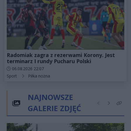
Radomiak zagra z rezerwami Korony. Jest
terminarz I rundy Pucharu Polski
Data dodania artykułu:
06.08.2026 22:07
Kategorie artykułu:
Sport
Piłka nożna
NAJNOWSZE
GALERIE ZDJĘĆ
Poprzednie
Następne
Kliknij