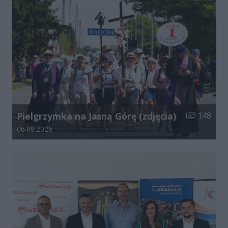
Liczba zdjęć
Pielgrzymka na Jasną Górę (zdjęcia)
148
Data dodania galerii:
06.08.2026