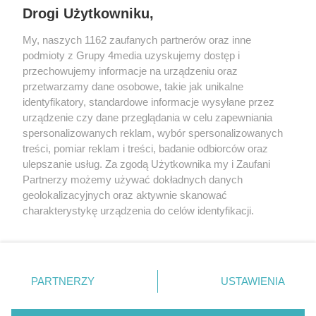
Drogi Użytkowniku,
My, naszych 1162 zaufanych partnerów oraz inne
podmioty z Grupy 4media uzyskujemy dostęp i
przechowujemy informacje na urządzeniu oraz
przetwarzamy dane osobowe, takie jak unikalne
identyfikatory, standardowe informacje wysyłane przez
urządzenie czy dane przeglądania w celu zapewniania
spersonalizowanych reklam, wybór spersonalizowanych
Redakcja
Reklama
Prywatność
Praca Łódź
treści, pomiar reklam i treści, badanie odbiorców oraz
the:protocol
ulepszanie usług. Za zgodą Użytkownika my i Zaufani
Partnerzy możemy używać dokładnych danych
geolokalizacyjnych oraz aktywnie skanować
charakterystykę urządzenia do celów identyfikacji.
Ponieważ cenimy Twoją prywatność, prosimy o zgodę na
Szukaj
korzystanie z tych technologii poprzez kliknięcie
„Akceptuję”. Zgoda jest dobrowolna i zawsze możesz ją
zmienić/wycofać klikając przycisk ustawień prywatności
Facebook.com
Youtube.com
PARTNERZY
USTAWIENIA
znajdujący się w lewym dolnym rogu strony
. Niektóre
rodzaje przetwarzania danych nie wymagają zgody