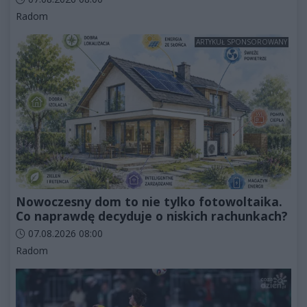
Kategorie artykułu:
Radom
ARTYKUŁ SPONSOROWANY
Nowoczesny dom to nie tylko fotowoltaika.
Co naprawdę decyduje o niskich rachunkach?
Data dodania artykułu:
07.08.2026 08:00
Kategorie artykułu:
Radom