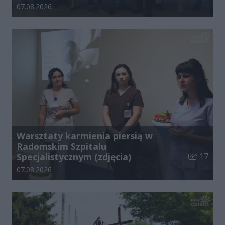
Data dodania galerii:
07.08.2026
Warsztaty karmienia piersią w
Radomskim Szpitalu
Liczba zdj
Specjalistycznym (zdjęcia)
17
Data dodania galerii:
07.08.2026