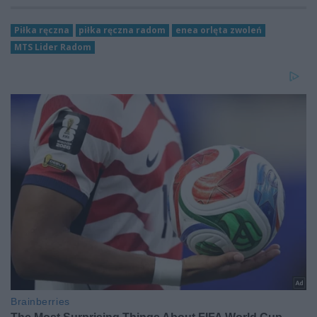
Piłka ręczna
piłka ręczna radom
enea orlęta zwoleń
MTS Lider Radom