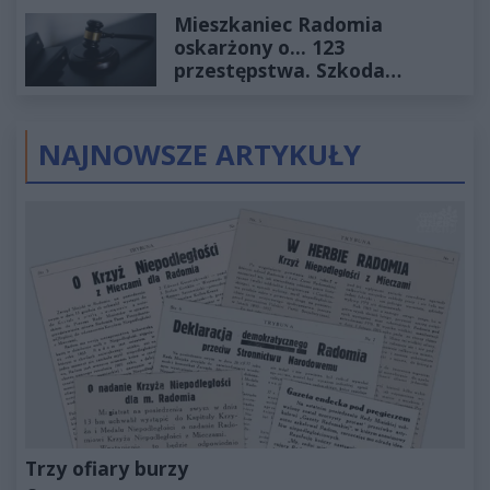
2027
Mieszkaniec Radomia
oskarżony o... 123
przestępstwa. Szkoda
wyceniona na ponad milion
złotych
NAJNOWSZE ARTYKUŁY
Trzy ofiary burzy