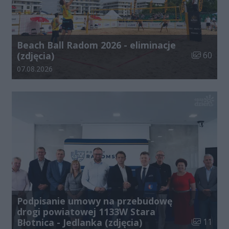
Beach Ball Radom 2026 - eliminacje
Liczba zdj
(zdjęcia)
60
Data dodania galerii:
07.08.2026
Podpisanie umowy na przebudowę
drogi powiatowej 1133W Stara
Liczba zdj
Błotnica - Jedlanka (zdjęcia)
11