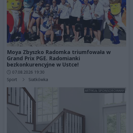
Moya Zbyszko Radomka triumfowała w
Grand Prix PGE. Radomianki
bezkonkurencyjne w Ustce!
Data dodania artykułu:
07.08.2026 19:30
Kategorie artykułu:
Sport
Siatkówka
ARTYKUŁ SPONSOROWANY