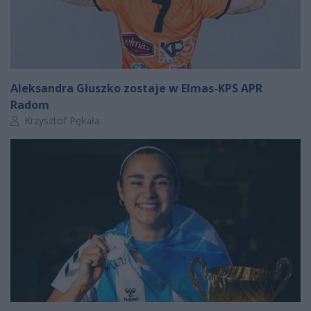
Aleksandra Głuszko zostaje w Elmas-KPS APR
Radom
Autor artykułu:
Krzysztof Pękała