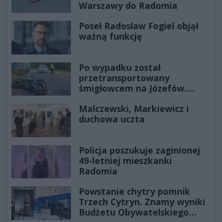
Warszawy do Radomia
Poseł Radosław Fogiel objął
ważną funkcję
Po wypadku został
przetransportowany
śmigłowcem na Józefów.
Historia mrozi krew w żyłach
Malczewski, Markiewicz i
duchowa uczta
Policja poszukuje zaginionej
49-letniej mieszkanki
Radomia
Powstanie chytry pomnik
Trzech Cytryn. Znamy wyniki
Budżetu Obywatelskiego