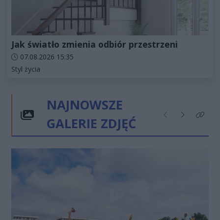
Jak światło zmienia odbiór przestrzeni
Data dodania artykułu:
07.08.2026 15:35
Kategorie artykułu:
Styl życia
NAJNOWSZE
GALERIE ZDJĘĆ
Poprzednie
Następne
Kliknij