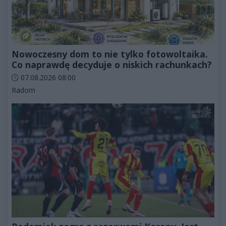
Nowoczesny dom to nie tylko fotowoltaika.
Co naprawdę decyduje o niskich rachunkach?
Data dodania artykułu:
07.08.2026 08:00
Kategorie artykułu:
Radom