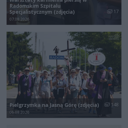
Radomskim Szpitalu
Liczba zdj
Specjalistycznym (zdjęcia)
17
Data dodania galerii:
07.08.2026
Liczba zdjęć
Pielgrzymka na Jasną Górę (zdjęcia)
148
Data dodania galerii:
06.08.2026