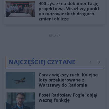
400 tys. zł na dokumentację
projektową. Wrażliwy punkt
na mazowieckich drogach
zmieni oblicze
REKLAMA
NAJCZĘŚCIEJ CZYTANE
Poprzednie
Następ
Coraz większy ruch. Kolejne
loty przekierowane z
Warszawy do Radomia
Poseł Radosław Fogiel objął
ważną funkcję