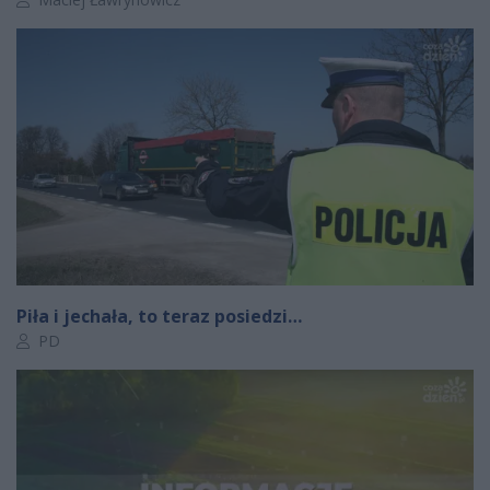
Piła i jechała, to teraz posiedzi…
Autor artykułu:
PD