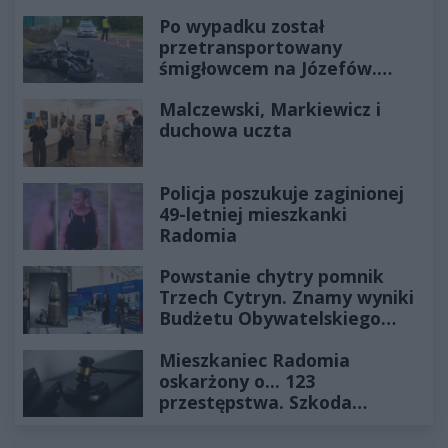
Po wypadku został
przetransportowany
śmigłowcem na Józefów.
Historia mrozi krew w żyłach
Malczewski, Markiewicz i
duchowa uczta
Policja poszukuje zaginionej
49-letniej mieszkanki
Radomia
Powstanie chytry pomnik
Trzech Cytryn. Znamy wyniki
Budżetu Obywatelskiego
2027
Mieszkaniec Radomia
oskarżony o... 123
przestępstwa. Szkoda
wyceniona na ponad milion
złotych