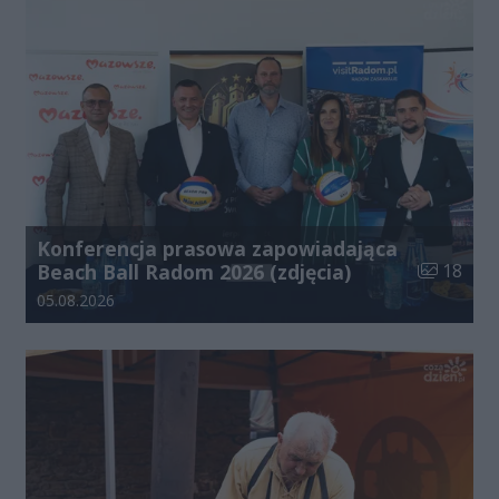
Konferencja prasowa zapowiadająca
Liczba zdj
Beach Ball Radom 2026 (zdjęcia)
18
Data dodania galerii:
05.08.2026