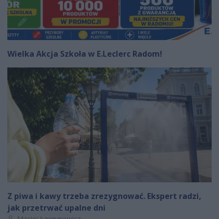
Wielka Akcja Szkoła w E.Leclerc Radom!
Z piwa i kawy trzeba zrezygnować. Ekspert radzi,
jak przetrwać upalne dni
Autor artykułu:
Maciej Ławrynowicz