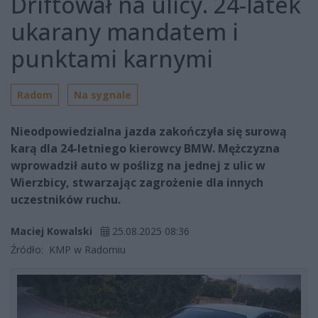
Driftował na ulicy. 24-latek
ukarany mandatem i
punktami karnymi
Radom
Na sygnale
Nieodpowiedzialna jazda zakończyła się surową
karą dla 24-letniego kierowcy BMW. Mężczyzna
wprowadził auto w poślizg na jednej z ulic w
Wierzbicy, stwarzając zagrożenie dla innych
uczestników ruchu.
Maciej Kowalski
25.08.2025 08:36
Źródło:
KMP w Radomiu