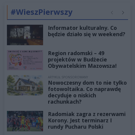
#WieszPierwszy
Poprzednie
Następ
Informator kulturalny. Co
będzie działo się w weekend?
Region radomski – 49
projektów w Budżecie
Obywatelskim Mazowsza!
ARTYKUŁ SPONSOROWANY
Nowoczesny dom to nie tylko
fotowoltaika. Co naprawdę
decyduje o niskich
rachunkach?
Radomiak zagra z rezerwami
Korony. Jest terminarz I
rundy Pucharu Polski