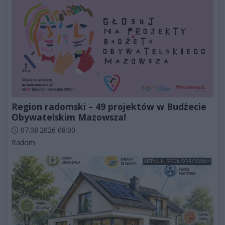
Region radomski – 49 projektów w Budżecie
Obywatelskim Mazowsza!
Data dodania artykułu:
07.08.2026 08:00
Kategorie artykułu:
Radom
ARTYKUŁ SPONSOROWANY