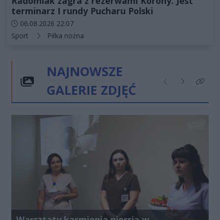
Radomiak zagra z rezerwami Korony. Jest
terminarz I rundy Pucharu Polski
Data dodania artykułu:
06.08.2026 22:07
Kategorie artykułu:
Sport
Piłka nożna
NAJNOWSZE
GALERIE ZDJĘĆ
Poprzednie
Następne
Kliknij
Warsztaty karmienia piersią w