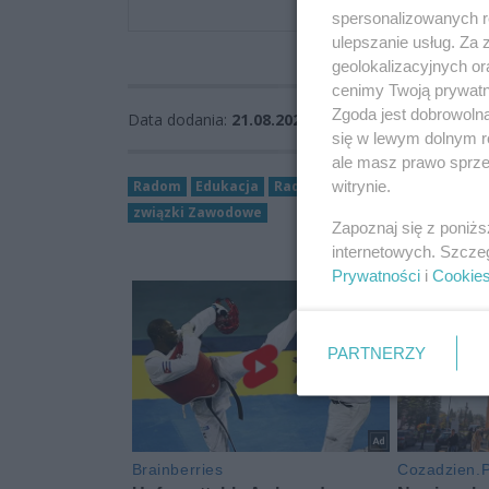
Liczba zdjęć: 29
spersonalizowanych re
ulepszanie usług. Za
geolokalizacyjnych or
cenimy Twoją prywatno
Zgoda jest dobrowoln
Data dodania:
21.08.2025 15:01
się w lewym dolnym r
ale masz prawo sprzec
Radom
Edukacja
Radosław Witkowski
Katarzy
witrynie.
związki Zawodowe
Zapoznaj się z poniż
internetowych. Szcze
Prywatności
i
Cookie
PARTNERZY