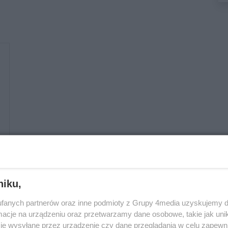
niku,
fanych partnerów oraz inne podmioty z Grupy 4media uzyskujemy d
cje na urządzeniu oraz przetwarzamy dane osobowe, takie jak unika
je wysyłane przez urządzenie czy dane przeglądania w celu zapewn