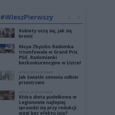
#WieszPierwszy
Poprzednie
Następne
Kobiety uczą się, jak się
bronić
Moya Zbyszko Radomka
triumfowała w Grand Prix
PGE. Radomianki
bezkonkurencyjne w Ustce!
ARTYKUŁ SPONSOROWANY
Jak światło zmienia odbiór
przestrzeni
ARTYKUŁ SPONSOROWANY
Która dieta pudełkowa w
Legionowie najlepiej
sprawdzi się przy redukcji
wagi bez efektu jojo?