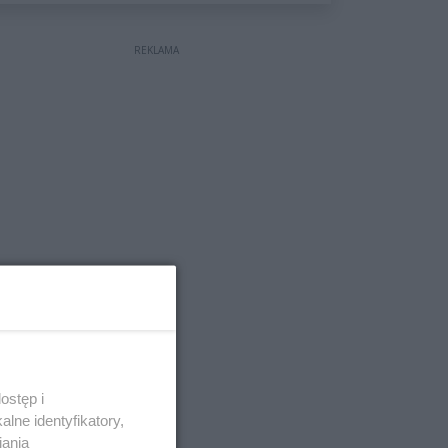
wyceniona na ponad milion
złotych
REKLAMA
ostęp i
lne identyfikatory,
iania