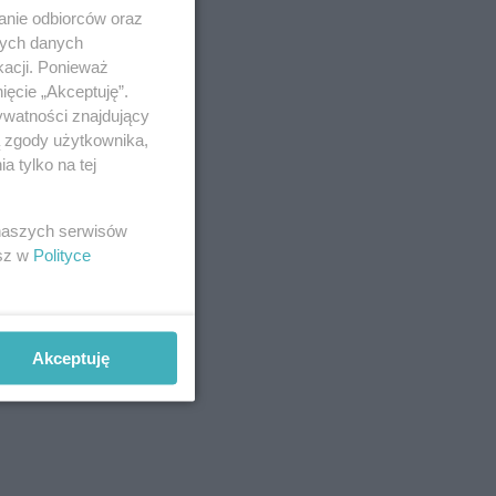
anie odbiorców oraz
nych danych
kacji. Ponieważ
ięcie „Akceptuję”.
ywatności znajdujący
ą zgody użytkownika,
 tylko na tej
 naszych serwisów
esz w
Polityce
Akceptuję