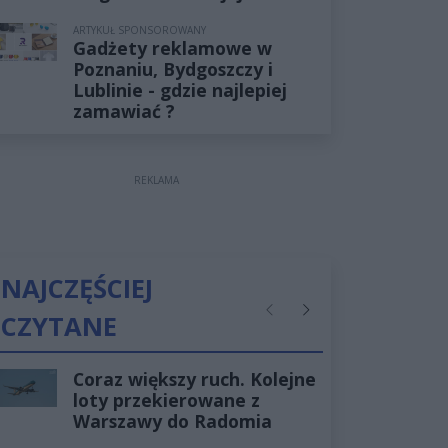
ARTYKUŁ SPONSOROWANY
Gadżety reklamowe w
Poznaniu, Bydgoszczy i
Lublinie - gdzie najlepiej
zamawiać ?
REKLAMA
NAJCZĘŚCIEJ
CZYTANE
Poprzednie
Następne
Coraz większy ruch. Kolejne
loty przekierowane z
Warszawy do Radomia