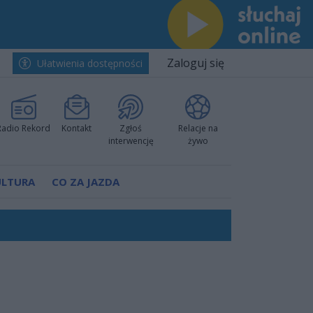
Zaloguj się
Ułatwienia dostępności
Radio Rekord
Kontakt
Zgłoś
Relacje na
interwencję
żywo
ULTURA
CO ZA JAZDA
nkurencyjne w Ustce!
ano umowę
Polski
 decyzję prokuratury
ów pokazali klasę
worzyć nową sportową tradycję"
ruchu