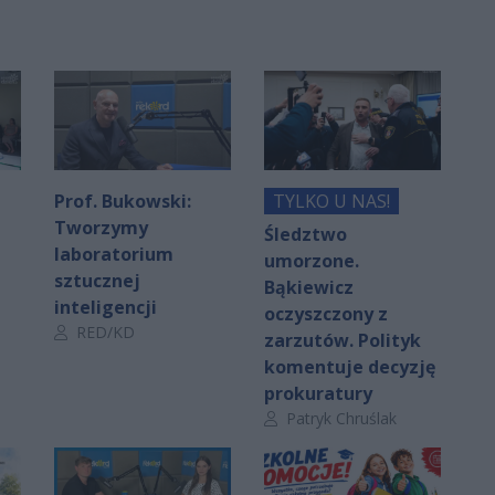
Prof. Bukowski:
TYLKO U NAS!
Tworzymy
Śledztwo
laboratorium
umorzone.
sztucznej
Bąkiewicz
inteligencji
oczyszczony z
Autor artykułu:
RED/KD
zarzutów. Polityk
komentuje decyzję
prokuratury
Autor artykułu:
Patryk Chruślak