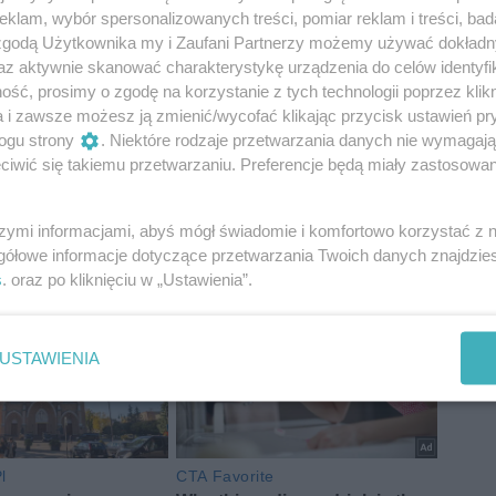
klam, wybór spersonalizowanych treści, pomiar reklam i treści, bad
 zgodą Użytkownika my i Zaufani Partnerzy możemy używać dokład
az aktywnie skanować charakterystykę urządzenia do celów identyfi
ść, prosimy o zgodę na korzystanie z tych technologii poprzez klikn
a i zawsze możesz ją zmienić/wycofać klikając przycisk ustawień pr
ogu strony
. Niektóre rodzaje przetwarzania danych nie wymagaj
iwić się takiemu przetwarzaniu. Preferencje będą miały zastosowania
na Kalinowska
tomasz korczak
Poozumienie
szymi informacjami, abyś mógł świadomie i komfortowo korzystać z
gółowe informacje dotyczące przetwarzania Twoich danych znajdzi
s
. oraz po kliknięciu w „Ustawienia”.
USTAWIENIA