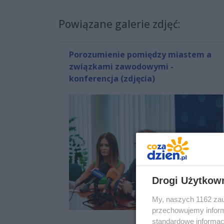
Powiązane galerie zdjęć:
Porozumienie pomiędzy miastem a
związkami zawodowymi -
konferencja (zdjęcia)
Drogi Użytkow
My, naszych 1162 zau
przechowujemy informa
standardowe informac