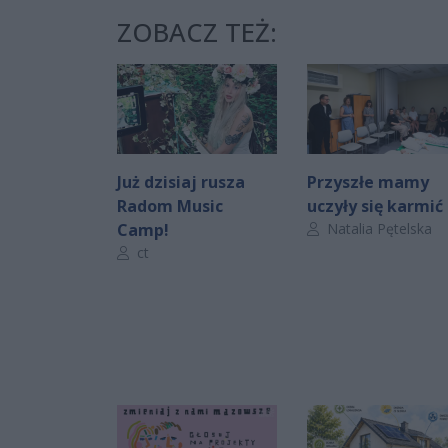
ZOBACZ TEŻ:
Już dzisiaj rusza
Przyszłe mamy
Radom Music
uczyły się karmić
Autor artykułu:
Camp!
Natalia Pętelska
Autor artykułu:
ct