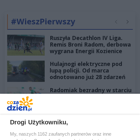
#WieszPierwszy
Poprzednie
Następ
Ruszyła Decathlon IV Liga.
Remis Broni Radom, derbowa
wygrana Energii Kozienice
Hulajnogi elektryczne pod
lupą policji. Od marca
odnotowano już 28 zdarzeń
Radomiak bezradny w starciu
z Górnikiem. Zabrzanie
zdominowali Zielonych i
pewnie wygrali przy Struga
Elegancja w siodle! Zawody w
Drogi Użytkowniku,
Kozłowie trwają, a jeźdźcy
My, naszych 1162 zaufanych partnerów oraz inne
zachwycają swoim strojem