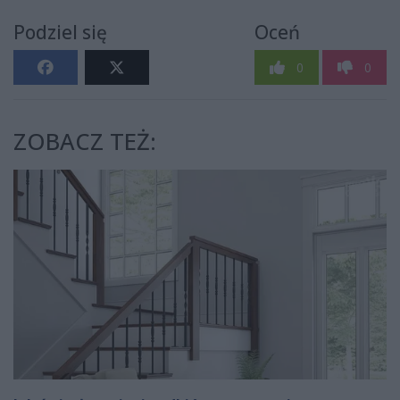
Podziel się
Oceń
0
0
ZOBACZ TEŻ: