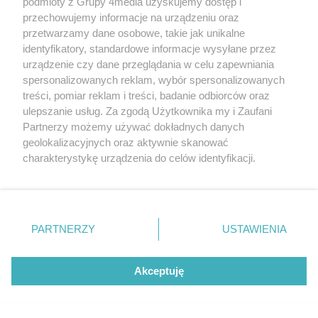
podmioty z Grupy 4media uzyskujemy dostęp i
Nowe boisko, nowe
przechowujemy informacje na urządzeniu oraz
możliwości
przetwarzamy dane osobowe, takie jak unikalne
identyfikatory, standardowe informacje wysyłane przez
urządzenie czy dane przeglądania w celu zapewniania
spersonalizowanych reklam, wybór spersonalizowanych
treści, pomiar reklam i treści, badanie odbiorców oraz
REKLAMA
ulepszanie usług. Za zgodą Użytkownika my i Zaufani
Partnerzy możemy używać dokładnych danych
geolokalizacyjnych oraz aktywnie skanować
charakterystykę urządzenia do celów identyfikacji.
NAJCZĘŚCIEJ CZYTANE
Ponieważ cenimy Twoją prywatność, prosimy o zgodę na
Poprzednie
Następ
korzystanie z tych technologii poprzez kliknięcie
„Akceptuję”. Zgoda jest dobrowolna i zawsze możesz ją
Poseł Radosław Fogiel objął
zmienić/wycofać klikając przycisk ustawień prywatności
ważną funkcję
PARTNERZY
USTAWIENIA
znajdujący się w lewym dolnym rogu strony
. Niektóre
rodzaje przetwarzania danych nie wymagają zgody
użytkownika, ale masz prawo sprzeciwić się takiemu
Po wypadku został
Akceptuję
przetwarzaniu. Preferencje będą miały zastosowania tylko
przetransportowany
na tej witrynie.
śmigłowcem na Józefów.
Historia mrozi krew w żyłach