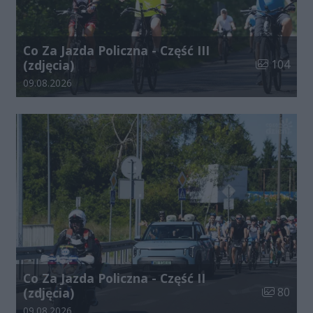
Co Za Jazda Policzna - Część III
Liczba zdjęć
(zdjęcia)
104
Data dodania galerii:
09.08.2026
Co Za Jazda Policzna - Część II
Liczba zdj
(zdjęcia)
80
Data dodania galerii:
09.08.2026