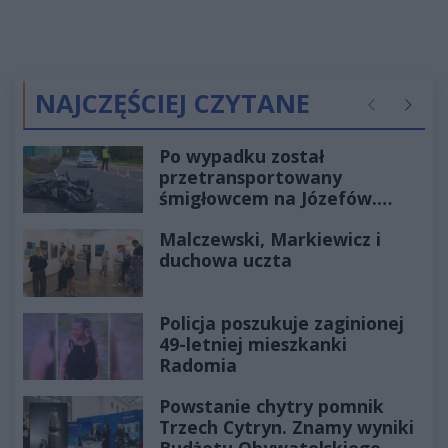
NAJCZĘŚCIEJ CZYTANE
Poprzednie
Następ
Po wypadku został
przetransportowany
śmigłowcem na Józefów.
Historia mrozi krew w żyłach
Malczewski, Markiewicz i
duchowa uczta
Policja poszukuje zaginionej
49-letniej mieszkanki
Radomia
Powstanie chytry pomnik
Trzech Cytryn. Znamy wyniki