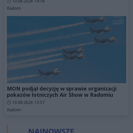
Data dodania artykułu:
10.08.2026 14:18
Kategorie artykułu:
Radom
MON podjął decyzję w sprawie organizacji
pokazów lotniczych Air Show w Radomiu
Data dodania artykułu:
10.08.2026 13:57
Kategorie artykułu:
Radom
NAJNOWSZE