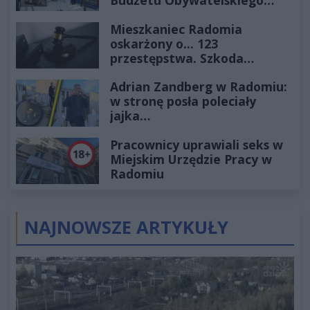
Budżetu Obywatelskiego
2027
Mieszkaniec Radomia
oskarżony o... 123
przestępstwa. Szkoda
wyceniona na ponad milion
Adrian Zandberg w Radomiu:
złotych
w stronę posła poleciały
jajka…
Pracownicy uprawiali seks w
Miejskim Urzędzie Pracy w
Radomiu
NAJNOWSZE ARTYKUŁY