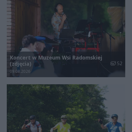
Koncert w Muzeum Wsi Radomskiej
Liczba zdj
(zdjęcia)
52
Data dodania galerii:
09.08.2026