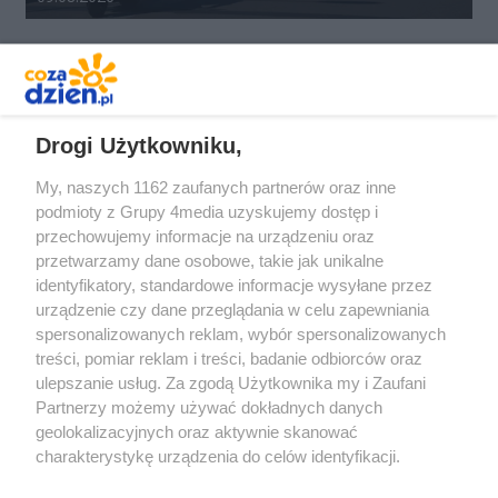
REKLAMA
Drogi Użytkowniku,
My, naszych 1162 zaufanych partnerów oraz inne
podmioty z Grupy 4media uzyskujemy dostęp i
przechowujemy informacje na urządzeniu oraz
przetwarzamy dane osobowe, takie jak unikalne
identyfikatory, standardowe informacje wysyłane przez
urządzenie czy dane przeglądania w celu zapewniania
spersonalizowanych reklam, wybór spersonalizowanych
Redakcja
Reklama
Prywatność
Praca Łódź
treści, pomiar reklam i treści, badanie odbiorców oraz
the:protocol
ulepszanie usług. Za zgodą Użytkownika my i Zaufani
Partnerzy możemy używać dokładnych danych
geolokalizacyjnych oraz aktywnie skanować
charakterystykę urządzenia do celów identyfikacji.
Ponieważ cenimy Twoją prywatność, prosimy o zgodę na
Szukaj