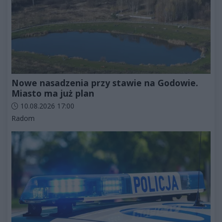
Nowe nasadzenia przy stawie na Godowie.
Miasto ma już plan
Data dodania artykułu:
10.08.2026 17:00
Kategorie artykułu:
Radom