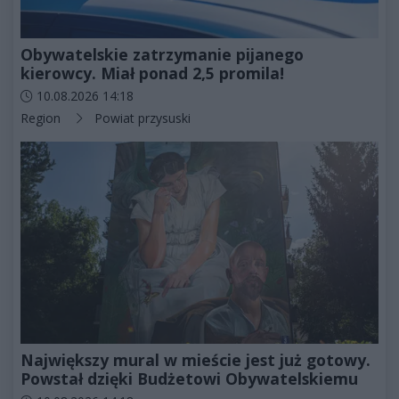
Obywatelskie zatrzymanie pijanego
kierowcy. Miał ponad 2,5 promila!
Data dodania artykułu:
10.08.2026 14:18
Kategorie artykułu:
Region
Powiat przysuski
Największy mural w mieście jest już gotowy.
Powstał dzięki Budżetowi Obywatelskiemu