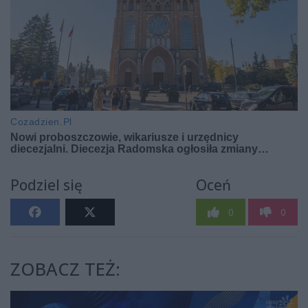
Podziel się
Oceń
0
0
ZOBACZ TEŻ: