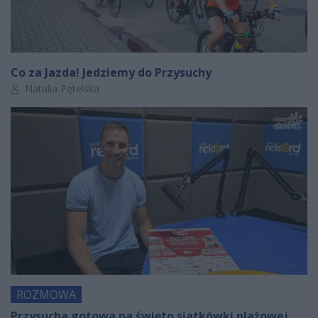
Co za Jazda! Jedziemy do Przysuchy
Autor artykułu:
Natalia Pętelska
ROZMOWA
Przysucha gotowa na święto siatkówki plażowej.