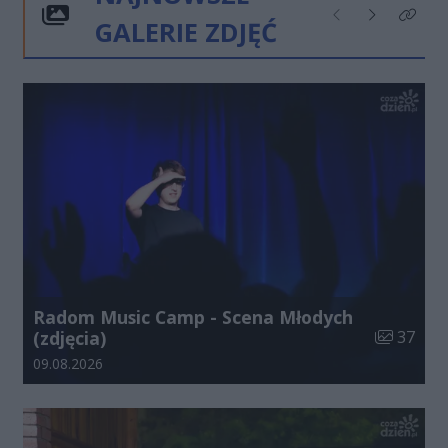
GALERIE ZDJĘĆ
Poprzednie
Następne
Kliknij
Radom Music Camp - Scena Młodych
Liczba zdj
(zdjęcia)
37
Data dodania galerii:
09.08.2026