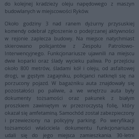
do kolejnej kradzieży oleju napędowego z maszyn
budowlanych w miejscowości Ryków.
Około godziny 3 nad ranem dyżurny przysuskiej
komendy odebrał zgłoszenie o podejrzanej aktywności
w rejonie zaplecza budowy. Na miejsce natychmiast
skierowano policjantów z Zespołu Patrolowo-
Interwencyjnego. Funkcjonariusze ujawnili na miejscu
dwie koparki oraz ślady wycieku paliwa. Po przejściu
około 800 metrów, śladami kół i oleju, od asfaltowej
drogi, w gęstym zagajniku, policjanci natknęli się na
porzucony pojazd. W bagażniku auta znajdowały się
pozostałości po paliwie, a we wnętrzu auta były
dokumenty tożsamości oraz pakunek z białym
proszkiem zawiniętym w przezroczystą folię, który
okazał się amfetaminą. Samochód został zabezpieczony
i przewieziony na policyjny parking. Po weryfikacji
tożsamości właściciela dokumentu funkcjonariusze
udali się do jego miejsca zamieszkania. 30-letni