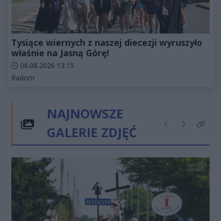
Tysiące wiernych z naszej diecezji wyruszyło
właśnie na Jasną Górę!
Data dodania artykułu:
06.08.2026 13:15
Kategorie artykułu:
Radom
NAJNOWSZE
GALERIE ZDJĘĆ
Poprzednie
Następne
Kliknij