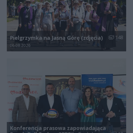
Liczba zdjęć
Pielgrzymka na Jasną Górę (zdjęcia)
148
Data dodania galerii:
06.08.2026
Konferencja prasowa zapowiadająca