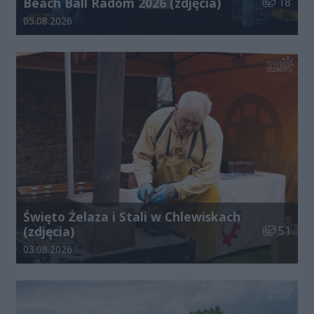
Liczba zdj
Beach Ball Radom 2026 (zdjęcia)
18
Data dodania galerii:
05.08.2026
Święto Żelaza i Stali w Chlewiskach
Liczba zdj
(zdjęcia)
51
Data dodania galerii:
03.08.2026