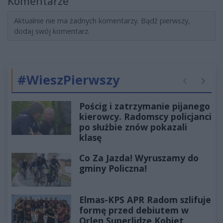
Komentarze
Aktualnie nie ma żadnych komentarzy. Bądź pierwszy,
dodaj swój komentarz.
#WieszPierwszy
Poprzednie
Następ
Pościg i zatrzymanie pijanego
kierowcy. Radomscy policjanci
po służbie znów pokazali
klasę
Co Za Jazda! Wyruszamy do
gminy Policzna!
Elmas-KPS APR Radom szlifuje
formę przed debiutem w
Orlen Superlidze Kobiet