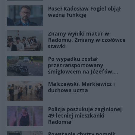
Poseł Radosław Fogiel objął
ważną funkcję
Znamy wyniki matur w
Radomiu. Zmiany w czołówce
stawki
Po wypadku został
przetransportowany
śmigłowcem na Józefów.
Historia mrozi krew w żyłach
Malczewski, Markiewicz i
duchowa uczta
Policja poszukuje zaginionej
49-letniej mieszkanki
Radomia
Powstanie chytry pomnik