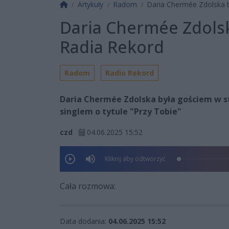
Strona główna
Artykuły
Radom
Daria Chermée Zdolska b
Daria Chermée Zdolsk
Radia Rekord
Radom
Radio Rekord
Daria Chermée Zdolska była gościem w 
singlem o tytule "Przy Tobie"
czd
04.06.2025 15:52
Kliknij aby odtworzyć
Cała rozmowa:
Data dodania:
04.06.2025 15:52