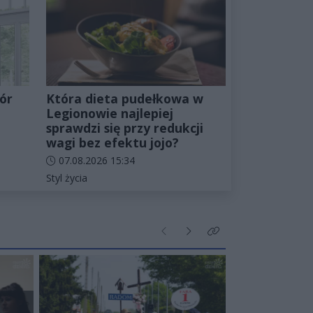
ór
Która dieta pudełkowa w
Legionowie najlepiej
sprawdzi się przy redukcji
wagi bez efektu jojo?
Data dodania artykułu:
07.08.2026 15:34
Kategorie artykułu:
Styl życia
Poprzednie
Następne
Kliknij aby zobaczyć wi