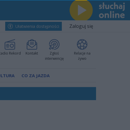
Zaloguj się
Ułatwienia dostępności
Radio Rekord
Kontakt
Zgłoś
Relacje na
interwencję
żywo
ULTURA
CO ZA JAZDA
nkurencyjne w Ustce!
ano umowę
Polski
 decyzję prokuratury
ów pokazali klasę
worzyć nową sportową tradycję"
ruchu