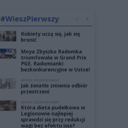
#WieszPierwszy
Poprzednie
Następne
Kobiety uczą się, jak się
bronić
Moya Zbyszko Radomka
triumfowała w Grand Prix
PGE. Radomianki
bezkonkurencyjne w Ustce!
ARTYKUŁ SPONSOROWANY
Jak światło zmienia odbiór
przestrzeni
ARTYKUŁ SPONSOROWANY
Która dieta pudełkowa w
Legionowie najlepiej
sprawdzi się przy redukcji
wagi bez efektu jojo?