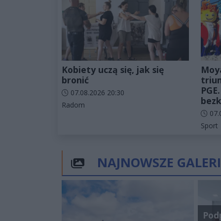
Kobiety uczą się, jak się
Moy
bronić
triu
PGE.
Data dodania artykułu:
07.08.2026 20:30
bezk
Kategorie artykułu:
Radom
Data d
07.
Katego
Sport
NAJNOWSZE GALERI
Pod