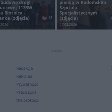
ebudowę drogi
piersią w Radomskim
iatowej 1133W
Szpitalu
a Błotnica -
Specjalistycznym
galerii:
Liczba zdjęć w galerii:
anka (zdjęcia)
11
(zdjęcia)
odania galerii:
Data dodania galerii:
.2026
07.08.2026
REKLAMA
Redakcja
Reklama
Prywatność
Praca Łódź
the:protocol