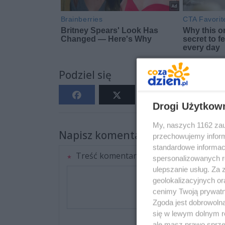
Podziel się
Drogi Użytkow
My, naszych 1162 zau
Napisz komentarz
przechowujemy informa
standardowe informac
Treść komentarza
spersonalizowanych re
ulepszanie usług. Za
geolokalizacyjnych or
cenimy Twoją prywatno
Zgoda jest dobrowoln
się w lewym dolnym r
ale masz prawo sprzec