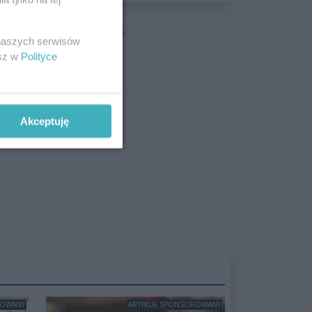
wyceniona na ponad milion
złotych
REKLAMA
 naszych serwisów
esz w
Polityce
Akceptuję
ROWANY
ARTYKUŁ SPONSOROWANY