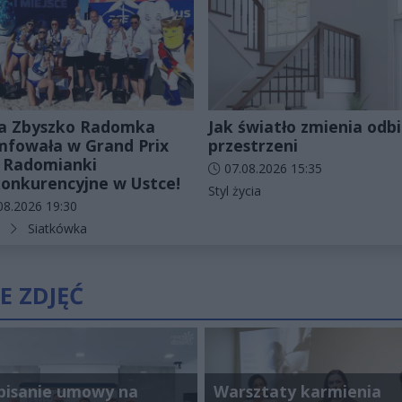
a Zbyszko Radomka
Jak światło zmienia odbi
mfowała w Grand Prix
przestrzeni
 Radomianki
Data dodania artykułu:
07.08.2026 15:35
onkurencyjne w Ustce!
Kategorie artykułu:
Styl życia
odania artykułu:
08.2026 19:30
rie artykułu:
Siatkówka
E ZDJĘĆ
pisanie umowy na
Warsztaty karmienia