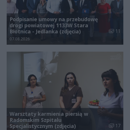
Podpisanie umowy na przebudowę
drogi powiatowej 1133W Stara
Liczba zdj
Błotnica - Jedlanka (zdjęcia)
11
Data dodania galerii:
07.08.2026
Warsztaty karmienia piersią w
Radomskim Szpitalu
Liczba zdj
Specjalistycznym (zdjęcia)
17