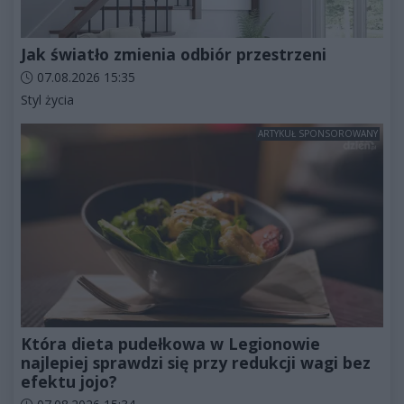
Jak światło zmienia odbiór przestrzeni
Data dodania artykułu:
07.08.2026 15:35
Kategorie artykułu:
Styl życia
ARTYKUŁ SPONSOROWANY
Która dieta pudełkowa w Legionowie
najlepiej sprawdzi się przy redukcji wagi bez
efektu jojo?
Data dodania artykułu: