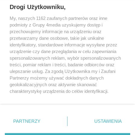
Drogi Użytkowniku,
My, naszych 1162 zaufanych partnerów oraz inne
podmioty z Grupy 4media uzyskujemy dostęp i
przechowujemy informacje na urządzeniu oraz
przetwarzamy dane osobowe, takie jak unikalne
identyfikatory, standardowe informacje wysyłane przez
urządzenie czy dane przeglądania w celu zapewniania
spersonalizowanych reklam, wybór spersonalizowanych
Redakcja
Reklama
Prywatność
Praca Łódź
treści, pomiar reklam i treści, badanie odbiorców oraz
the:protocol
ulepszanie usług. Za zgodą Użytkownika my i Zaufani
Partnerzy możemy używać dokładnych danych
geolokalizacyjnych oraz aktywnie skanować
charakterystykę urządzenia do celów identyfikacji.
Ponieważ cenimy Twoją prywatność, prosimy o zgodę na
Szukaj
korzystanie z tych technologii poprzez kliknięcie
„Akceptuję”. Zgoda jest dobrowolna i zawsze możesz ją
zmienić/wycofać klikając przycisk ustawień prywatności
Facebook.com
Youtube.com
PARTNERZY
USTAWIENIA
znajdujący się w lewym dolnym rogu strony
. Niektóre
rodzaje przetwarzania danych nie wymagają zgody