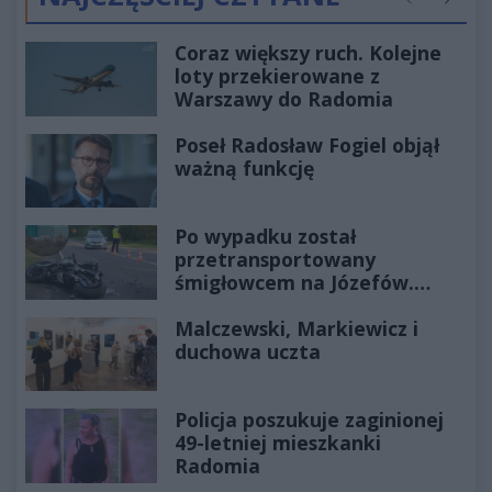
Poprzednie
Następ
Coraz większy ruch. Kolejne
loty przekierowane z
Warszawy do Radomia
Poseł Radosław Fogiel objął
ważną funkcję
Po wypadku został
przetransportowany
śmigłowcem na Józefów.
Historia mrozi krew w żyłach
Malczewski, Markiewicz i
duchowa uczta
Policja poszukuje zaginionej
49-letniej mieszkanki
Radomia