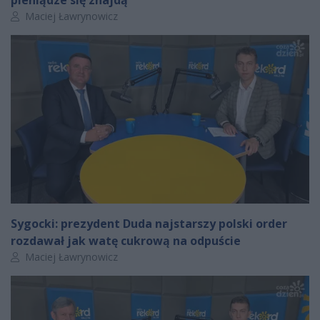
pieniądze się znajdą
Autor artykułu:
Maciej Ławrynowicz
Sygocki: prezydent Duda najstarszy polski order
rozdawał jak watę cukrową na odpuście
Autor artykułu:
Maciej Ławrynowicz