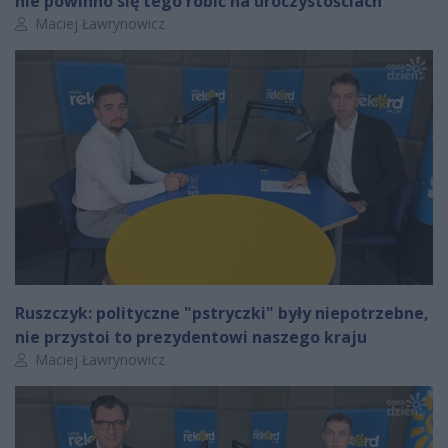
nie powinno się tego robić na uroczystościach
Autor artykułu:
Maciej Ławrynowicz
Ruszczyk: polityczne "pstryczki" były niepotrzebne,
nie przystoi to prezydentowi naszego kraju
Autor artykułu:
Maciej Ławrynowicz