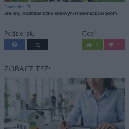
Podziel się
Oceń
0
0
ZOBACZ TEŻ: