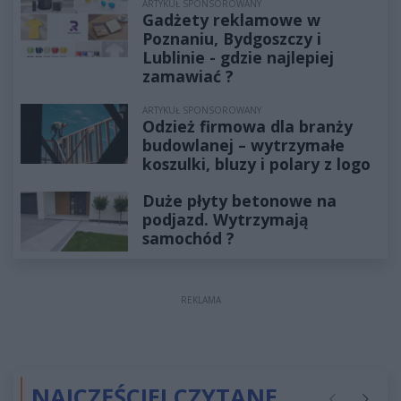
ARTYKUŁ SPONSOROWANY
Gadżety reklamowe w
Poznaniu, Bydgoszczy i
Lublinie - gdzie najlepiej
zamawiać ?
ARTYKUŁ SPONSOROWANY
Odzież firmowa dla branży
budowlanej – wytrzymałe
koszulki, bluzy i polary z logo
Duże płyty betonowe na
podjazd. Wytrzymają
samochód ?
REKLAMA
NAJCZĘŚCIEJ CZYTANE