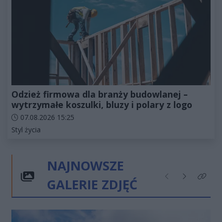
Odzież firmowa dla branży budowlanej –
wytrzymałe koszulki, bluzy i polary z logo
Data dodania artykułu:
07.08.2026 15:25
Kategorie artykułu:
Styl życia
NAJNOWSZE
GALERIE ZDJĘĆ
Poprzednie
Następne
Kliknij