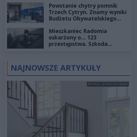
Powstanie chytry pomnik
Trzech Cytryn. Znamy wyniki
Budżetu Obywatelskiego
2027
Mieszkaniec Radomia
oskarżony o... 123
przestępstwa. Szkoda
wyceniona na ponad milion
złotych
NAJNOWSZE ARTYKUŁY
ARTYKUŁ SPONSOROWANY