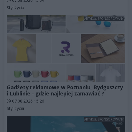
07.08.2026 15:34
Kategorie artykułu:
Styl życia
ARTYKUŁ SPONSOROWANY
Gadżety reklamowe w Poznaniu, Bydgoszczy
i Lublinie - gdzie najlepiej zamawiać ?
Data dodania artykułu:
07.08.2026 15:26
Kategorie artykułu:
Styl życia
ARTYKUŁ SPONSOROWANY