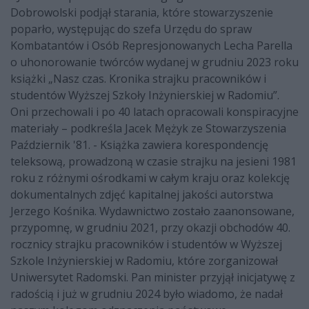
Dobrowolski podjął starania, które stowarzyszenie
poparło, występując do szefa Urzędu do spraw
Kombatantów i Osób Represjonowanych Lecha Parella
o uhonorowanie twórców wydanej w grudniu 2023 roku
książki „Nasz czas. Kronika strajku pracowników i
studentów Wyższej Szkoły Inżynierskiej w Radomiu”.
Oni przechowali i po 40 latach opracowali konspiracyjne
materiały – podkreśla Jacek Mężyk ze Stowarzyszenia
Październik '81. - Książka zawiera korespondencję
teleksową, prowadzoną w czasie strajku na jesieni 1981
roku z różnymi ośrodkami w całym kraju oraz kolekcję
dokumentalnych zdjęć kapitalnej jakości autorstwa
Jerzego Kośnika. Wydawnictwo zostało zaanonsowane,
przypomnę, w grudniu 2021, przy okazji obchodów 40.
rocznicy strajku pracowników i studentów w Wyższej
Szkole Inżynierskiej w Radomiu, które zorganizował
Uniwersytet Radomski. Pan minister przyjął inicjatywę z
radością i już w grudniu 2024 było wiadomo, że nadał