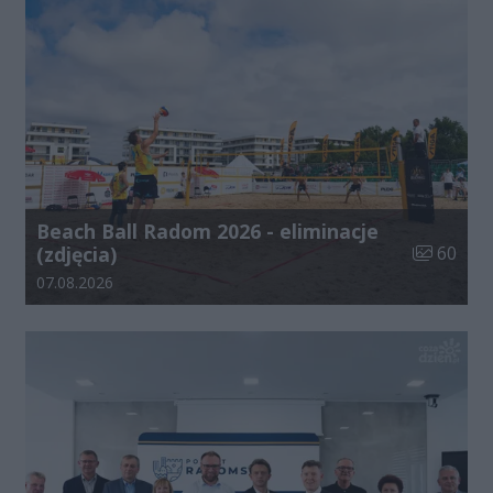
Beach Ball Radom 2026 - eliminacje
Liczba zdj
(zdjęcia)
60
Data dodania galerii:
07.08.2026