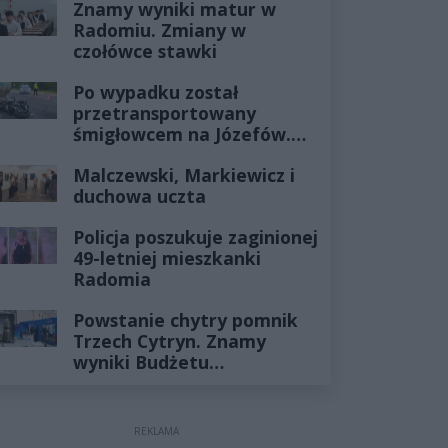
Znamy wyniki matur w
Radomiu. Zmiany w
czołówce stawki
Po wypadku został
przetransportowany
śmigłowcem na Józefów.
Historia mrozi krew w
Malczewski, Markiewicz i
żyłach
duchowa uczta
Policja poszukuje zaginionej
49-letniej mieszkanki
Radomia
Powstanie chytry pomnik
Trzech Cytryn. Znamy
wyniki Budżetu
Obywatelskiego 2027
REKLAMA