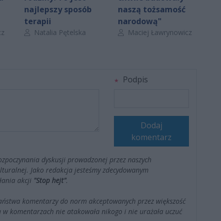
najlepszy sposób
naszą tożsamość
terapii
narodową"
Autor artykułu:
Autor artykułu:
cz
Natalia Pętelska
Maciej Ławrynowicz
Podpis
Dodaj
komentarz
ozpoczynania dyskusji prowadzonej przez naszych
kulturalnej. Jako redakcja jesteśmy zdecydowanym
łania akcji
"Stop hejt"
.
Państwa komentarzy do norm akceptowanych przez większość
 w komentarzach nie atakowała nikogo i nie urażała uczuć