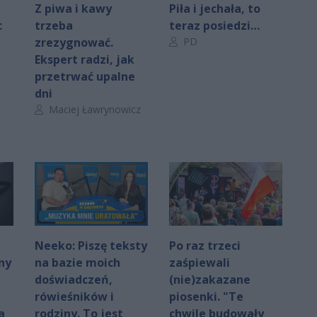
Z piwa i kawy
Piła i jechała, to
c
trzeba
teraz posiedzi…
Autor artykułu:
zrezygnować.
PD
Ekspert radzi, jak
przetrwać upalne
dni
Autor artykułu:
Maciej Ławrynowicz
Neeko: Piszę teksty
Po raz trzeci
ny
na bazie moich
zaśpiewali
doświadczeń,
(nie)zakazane
rówieśników i
piosenki. "Te
a
rodziny. To jest
chwile budowały