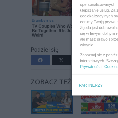
spersonalizowanych re
ulepszanie usług. Za
geolokalizacyjnych or
cenimy Twoją prywatno
Zgoda jest dobrowoln
się w lewym dolnym r
ale masz prawo sprzec
witrynie.
Podziel się
Zapoznaj się z poniż
internetowych. Szcze
Prywatności
i
Cookie
ZOBACZ TEŻ:
PARTNERZY