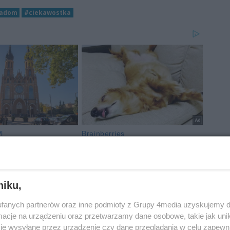
Radom
#ciekawostka
niku,
fanych partnerów oraz inne podmioty z Grupy 4media uzyskujemy d
cje na urządzeniu oraz przetwarzamy dane osobowe, takie jak unika
je wysyłane przez urządzenie czy dane przeglądania w celu zapewn