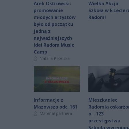
Arek Ostrowski:
Wielka Akcja
promowanie
Szkoła w E.Lecler
młodych artystów
Radom!
było od początku
jedną z
najważniejszych
idei Radom Music
Camp
Autor artykułu:
Natalia Pętelska
Informacje z
Mieszkaniec
Mazowsza odc. 161
Radomia oskarżo
Autor artykułu:
Materiał partnera
o... 123
przestępstwa.
Szkoda wycenion