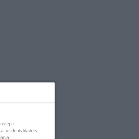
ostęp i
lne identyfikatory,
iania