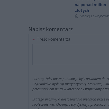
na ponad milion
złotych
Autor artykułu:
Maciej Ławrynowi
Napisz komentarz
Treść komentarza
Chcemy, żeby nasze publikacje były powodem do r
Czytelników; dyskusji merytorycznej, rzeczowej i 
przeciwnikiem hejtu w Internecie i wspieramy dzia
Dlatego prosimy o dostosowanie pisanych przez 
społeczeństwa. Chcemy, żeby dyskusja prowadzona