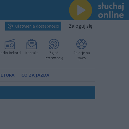
Zaloguj się
Ułatwienia dostępności
Radio Rekord
Kontakt
Zgłoś
Relacje na
interwencję
żywo
ULTURA
CO ZA JAZDA
ów pokazali klasę
rzowi
worzyć nową sportową tradycję"
ruchu