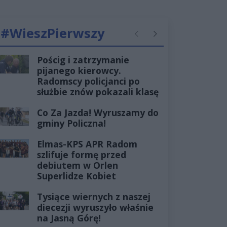
#WieszPierwszy
Poprzednie
Następne
Pościg i zatrzymanie
pijanego kierowcy.
Radomscy policjanci po
służbie znów pokazali klasę
Co Za Jazda! Wyruszamy do
gminy Policzna!
Elmas-KPS APR Radom
szlifuje formę przed
debiutem w Orlen
Superlidze Kobiet
Tysiące wiernych z naszej
diecezji wyruszyło właśnie
na Jasną Górę!