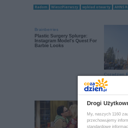
Radom
WieszPierwszy
wykład otwarty
AHNS 
Drogi Użytkow
My, naszych 1160 zau
przechowujemy informa
standardowe informac