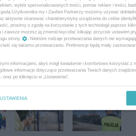
klam, wybór spersonalizowanych treści, pomiar reklam i treści, bad
 zgodą Użytkownika my i Zaufani Partnerzy możemy używać dokład
az aktywnie skanować charakterystykę urządzenia do celów identyfi
ść, prosimy o zgodę na korzystanie z tych technologii poprzez klikn
a i zawsze możesz ją zmienić/wycofać klikając przycisk ustawień pr
ogu strony
. Niektóre rodzaje przetwarzania danych nie wymagaj
iwić się takiemu przetwarzaniu. Preferencje będą miały zastosowania
Oceń
szymi informacjami, abyś mógł świadomie i komfortowo korzystać z
0
0
gółowe informacje dotyczące przetwarzania Twoich danych znajdzi
s
. oraz po kliknięciu w „Ustawienia”.
USTAWIENIA