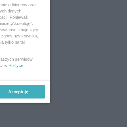
anie odbiorców oraz
nych danych
kacji. Ponieważ
ięcie „Akceptuję”.
ywatności znajdujący
ą zgody użytkownika,
 tylko na tej
 naszych serwisów
esz w
Polityce
Akceptuję