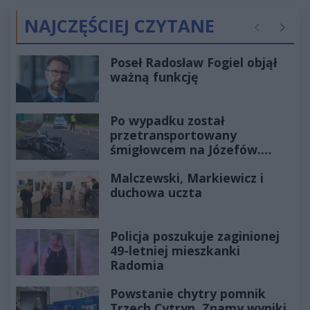
NAJCZĘŚCIEJ CZYTANE
Poprzednie
Następ
Poseł Radosław Fogiel objął
ważną funkcję
Po wypadku został
przetransportowany
śmigłowcem na Józefów.
Historia mrozi krew w żyłach
Malczewski, Markiewicz i
duchowa uczta
Policja poszukuje zaginionej
49-letniej mieszkanki
Radomia
Powstanie chytry pomnik
Trzech Cytryn. Znamy wyniki