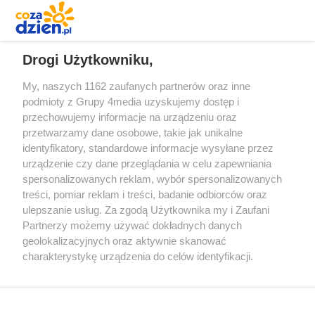
REKLAMA
Drogi Użytkowniku,
My, naszych 1162 zaufanych partnerów oraz inne
podmioty z Grupy 4media uzyskujemy dostęp i
przechowujemy informacje na urządzeniu oraz
przetwarzamy dane osobowe, takie jak unikalne
identyfikatory, standardowe informacje wysyłane przez
urządzenie czy dane przeglądania w celu zapewniania
spersonalizowanych reklam, wybór spersonalizowanych
Redakcja
Reklama
Prywatność
Praca Łódź
treści, pomiar reklam i treści, badanie odbiorców oraz
the:protocol
ulepszanie usług. Za zgodą Użytkownika my i Zaufani
Partnerzy możemy używać dokładnych danych
geolokalizacyjnych oraz aktywnie skanować
charakterystykę urządzenia do celów identyfikacji.
Ponieważ cenimy Twoją prywatność, prosimy o zgodę na
Szukaj
korzystanie z tych technologii poprzez kliknięcie
„Akceptuję”. Zgoda jest dobrowolna i zawsze możesz ją