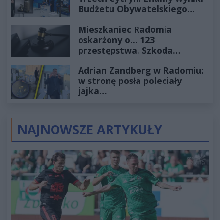
Budżetu Obywatelskiego
2027
Mieszkaniec Radomia
oskarżony o... 123
przestępstwa. Szkoda
wyceniona na ponad milion
Adrian Zandberg w Radomiu:
złotych
w stronę posła poleciały
jajka…
NAJNOWSZE ARTYKUŁY