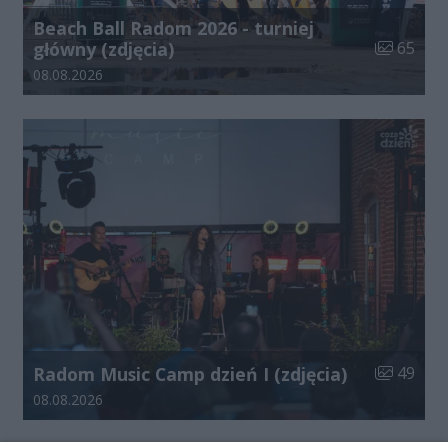
Beach Ball Radom 2026 - turniej
Liczba zdj
główny (zdjęcia)
65
Data dodania galerii:
08.08.2026
Liczba zdj
Radom Music Camp dzień I (zdjęcia)
49
Data dodania galerii:
08.08.2026