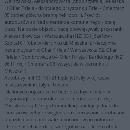
Warszawską, Aleksandrowicza (obok szpitala), Mieszka
I i Ofiar Firleja - do stałego przystanku Firlej / Cmentarz
05 (przed główną bramą nekropolii). Powrót
autobusów sprzed cmentarza komunalnego - stałą
trasą. Na trasie objazdu będą obowiązywały przystanki:
Aleksandrowicza / Warszawska (NŻ) 03 i Józefów /
Szpital 01 (oba w kierunku ul. Mieszka I). Nieczynne
będą przystanki: Ofiar Firleja / Warszawska 02, Ofiar
Firleja / Gombrowicza 04, Ofiar Firleja / Barlickiego (NŻ)
06 i Firlej / Cmentarz 08 (wszystkie w kierunku ul.
Mieszka I).
Autobusy linii 12, 13 i 21 będą jeździły w tej części
miasta swoimi stałymi trasami.
Dla innych pojazdów nie będzie żadnych zmian w
organizacji ruchu w okolicach cmentarza na Firleju.
Miejski Zarząd Dróg i Komunikacji apeluje jednak do
kierowców, żeby ze względu na skierowanie autobusów
objazdem nie parkowali samochodów po północnej
stronie ul. Ofiar Firleja, szczególnie na odcinku obok