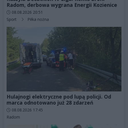
Radom, derbowa wygrana Energii Kozienice
Data dodania artykułu:
08.08.2026 20:51
Kategorie artykułu:
Sport
Piłka nożna
Hulajnogi elektryczne pod lupą policji. Od
marca odnotowano już 28 zdarzeń
Data dodania artykułu:
08.08.2026 17:45
Kategorie artykułu:
Radom