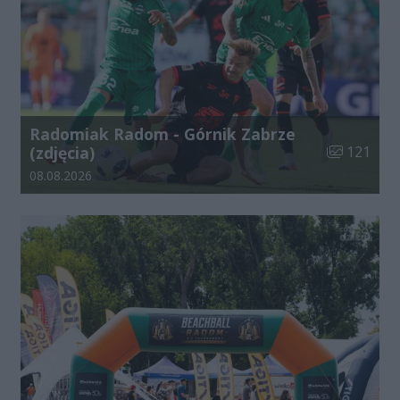
Radomiak Radom - Górnik Zabrze
Liczba zdjęć
(zdjęcia)
121
Data dodania galerii:
08.08.2026