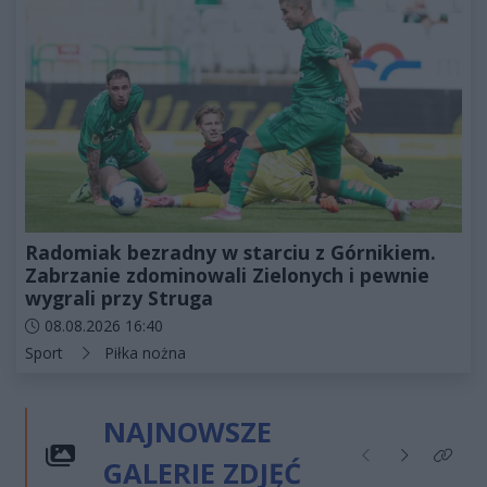
Radomiak bezradny w starciu z Górnikiem.
Zabrzanie zdominowali Zielonych i pewnie
wygrali przy Struga
Data dodania artykułu:
08.08.2026 16:40
Kategorie artykułu:
Sport
Piłka nożna
NAJNOWSZE
GALERIE ZDJĘĆ
Poprzednie
Następne
Kliknij