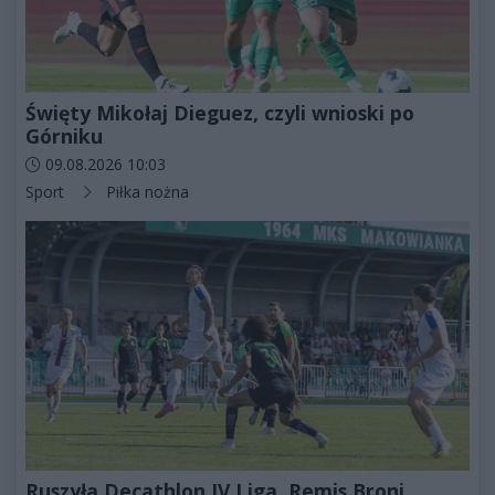
Święty Mikołaj Dieguez, czyli wnioski po
Górniku
Data dodania artykułu:
09.08.2026 10:03
Kategorie artykułu:
Sport
Piłka nożna
Ruszyła Decathlon IV Liga. Remis Broni