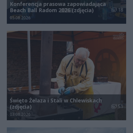
Konferencja prasowa zapowiadająca
Liczba zdj
Beach Ball Radom 2026 (zdjęcia)
18
Data dodania galerii:
05.08.2026
Święto Żelaza i Stali w Chlewiskach
Liczba zdj
(zdjęcia)
51
Data dodania galerii:
03.08.2026