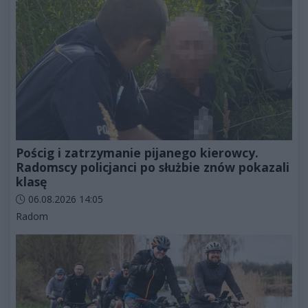
Pościg i zatrzymanie pijanego kierowcy.
Radomscy policjanci po służbie znów pokazali
klasę
Data dodania artykułu:
06.08.2026 14:05
Kategorie artykułu:
Radom