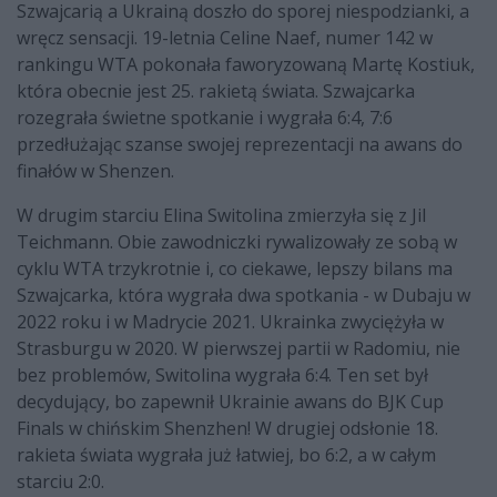
Szwajcarią a Ukrainą doszło do sporej niespodzianki, a
wręcz sensacji. 19-letnia Celine Naef, numer 142 w
rankingu WTA pokonała faworyzowaną Martę Kostiuk,
która obecnie jest 25. rakietą świata. Szwajcarka
rozegrała świetne spotkanie i wygrała 6:4, 7:6
przedłużając szanse swojej reprezentacji na awans do
finałów w Shenzen.
W drugim starciu Elina Switolina zmierzyła się z Jil
Teichmann. Obie zawodniczki rywalizowały ze sobą w
cyklu WTA trzykrotnie i, co ciekawe, lepszy bilans ma
Szwajcarka, która wygrała dwa spotkania - w Dubaju w
2022 roku i w Madrycie 2021. Ukrainka zwyciężyła w
Strasburgu w 2020. W pierwszej partii w Radomiu, nie
bez problemów, Switolina wygrała 6:4. Ten set był
decydujący, bo zapewnił Ukrainie awans do BJK Cup
Finals w chińskim Shenzhen! W drugiej odsłonie 18.
rakieta świata wygrała już łatwiej, bo 6:2, a w całym
starciu 2:0.