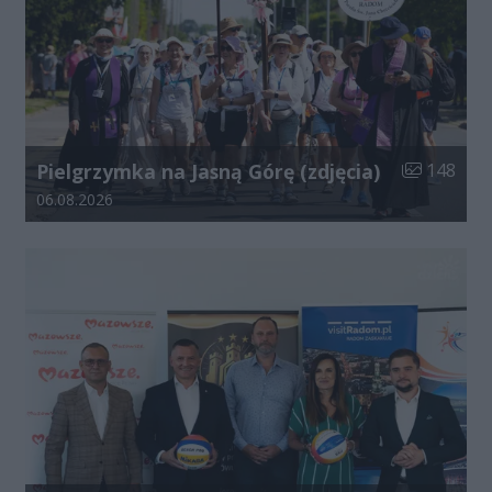
Liczba zdjęć
Pielgrzymka na Jasną Górę (zdjęcia)
148
Data dodania galerii:
06.08.2026