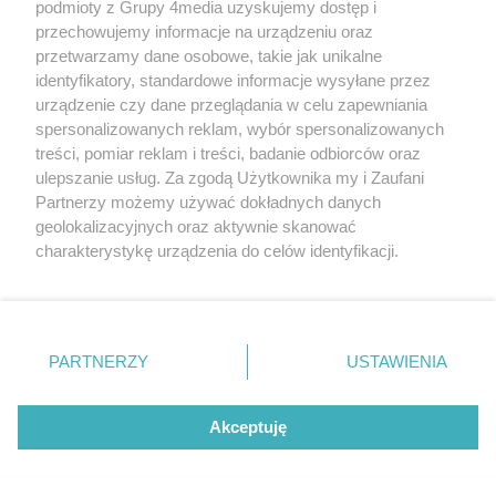
podmioty z Grupy 4media uzyskujemy dostęp i
przechowujemy informacje na urządzeniu oraz
przetwarzamy dane osobowe, takie jak unikalne
identyfikatory, standardowe informacje wysyłane przez
urządzenie czy dane przeglądania w celu zapewniania
spersonalizowanych reklam, wybór spersonalizowanych
Redakcja
Reklama
Prywatność
Praca Łódź
treści, pomiar reklam i treści, badanie odbiorców oraz
the:protocol
ulepszanie usług. Za zgodą Użytkownika my i Zaufani
Partnerzy możemy używać dokładnych danych
geolokalizacyjnych oraz aktywnie skanować
charakterystykę urządzenia do celów identyfikacji.
Ponieważ cenimy Twoją prywatność, prosimy o zgodę na
Szukaj
korzystanie z tych technologii poprzez kliknięcie
„Akceptuję”. Zgoda jest dobrowolna i zawsze możesz ją
zmienić/wycofać klikając przycisk ustawień prywatności
Facebook.com
Youtube.com
PARTNERZY
USTAWIENIA
znajdujący się w lewym dolnym rogu strony
. Niektóre
rodzaje przetwarzania danych nie wymagają zgody
użytkownika, ale masz prawo sprzeciwić się takiemu
Akceptuję
przetwarzaniu. Preferencje będą miały zastosowania tylko
na tej witrynie.
CMS portalu
przygotowany przez