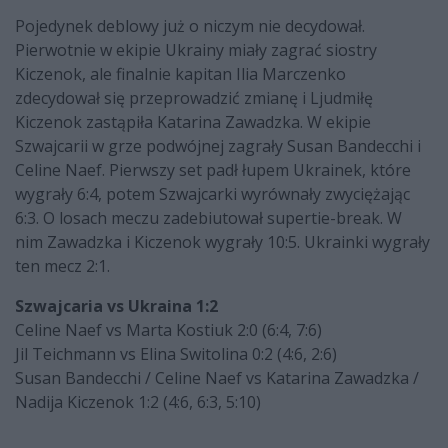
Pojedynek deblowy już o niczym nie decydował.
Pierwotnie w ekipie Ukrainy miały zagrać siostry
Kiczenok, ale finalnie kapitan Ilia Marczenko
zdecydował się przeprowadzić zmianę i Ljudmiłę
Kiczenok zastąpiła Katarina Zawadzka. W ekipie
Szwajcarii w grze podwójnej zagrały Susan Bandecchi i
Celine Naef. Pierwszy set padł łupem Ukrainek, które
wygrały 6:4, potem Szwajcarki wyrównały zwyciężając
6:3. O losach meczu zadebiutował supertie-break. W
nim Zawadzka i Kiczenok wygrały 10:5. Ukrainki wygrały
ten mecz 2:1.
Szwajcaria vs Ukraina 1:2
Celine Naef vs Marta Kostiuk 2:0 (6:4, 7:6)
Jil Teichmann vs Elina Switolina 0:2 (4:6, 2:6)
Susan Bandecchi / Celine Naef vs Katarina Zawadzka /
Nadija Kiczenok 1:2 (4:6, 6:3, 5:10)