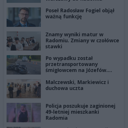
Poseł Radosław Fogiel objął
ważną funkcję
Znamy wyniki matur w
Radomiu. Zmiany w czołówce
stawki
Po wypadku został
przetransportowany
śmigłowcem na Józefów.
Historia mrozi krew w żyłach
Malczewski, Markiewicz i
duchowa uczta
Policja poszukuje zaginionej
49-letniej mieszkanki
Radomia