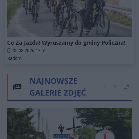
Co Za Jazda! Wyruszamy do gminy Policzna!
Data dodania artykułu:
06.08.2026 13:52
Kategorie artykułu:
Radom
NAJNOWSZE
GALERIE ZDJĘĆ
Poprzednie
Następne
Kliknij