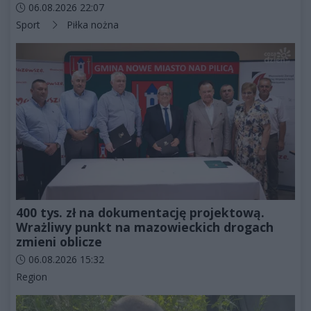
Data dodania artykułu:
06.08.2026 22:07
Kategorie artykułu:
Sport
Piłka nożna
400 tys. zł na dokumentację projektową.
Wrażliwy punkt na mazowieckich drogach
zmieni oblicze
Data dodania artykułu:
06.08.2026 15:32
Kategorie artykułu:
Region