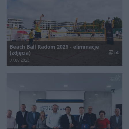
Beach Ball Radom 2026 - eliminacje
Liczba zdj
(zdjęcia)
60
Data dodania galerii:
07.08.2026