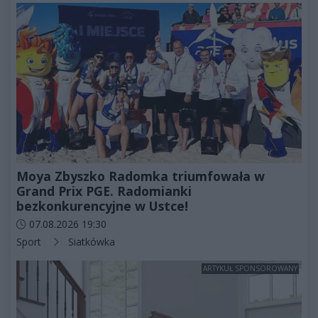
Moya Zbyszko Radomka triumfowała w
Grand Prix PGE. Radomianki
bezkonkurencyjne w Ustce!
Data dodania artykułu:
07.08.2026 19:30
Kategorie artykułu:
Sport
Siatkówka
ARTYKUŁ SPONSOROWANY