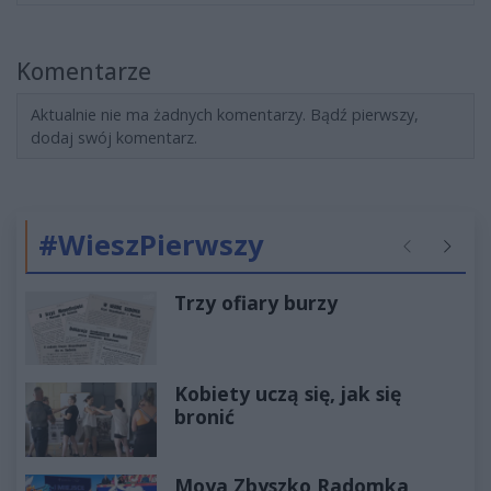
Komentarze
Aktualnie nie ma żadnych komentarzy. Bądź pierwszy,
dodaj swój komentarz.
#WieszPierwszy
Poprzednie
Następ
Trzy ofiary burzy
Kobiety uczą się, jak się
bronić
Moya Zbyszko Radomka