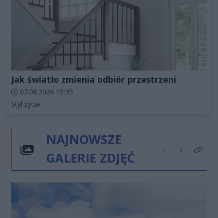
Jak światło zmienia odbiór przestrzeni
Data dodania artykułu:
07.08.2026 15:35
Kategorie artykułu:
Styl życia
NAJNOWSZE
GALERIE ZDJĘĆ
Poprzednie
Następne
Kliknij