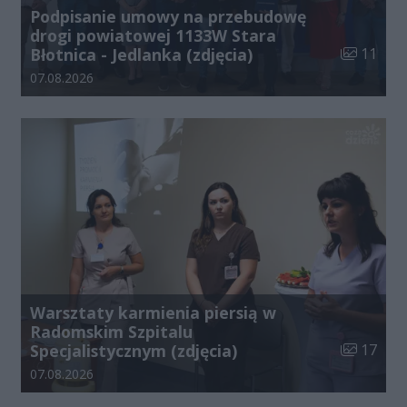
Podpisanie umowy na przebudowę
drogi powiatowej 1133W Stara
Liczba zdj
Błotnica - Jedlanka (zdjęcia)
11
Data dodania galerii:
07.08.2026
Warsztaty karmienia piersią w
Radomskim Szpitalu
Liczba zdj
Specjalistycznym (zdjęcia)
17
Data dodania galerii:
07.08.2026