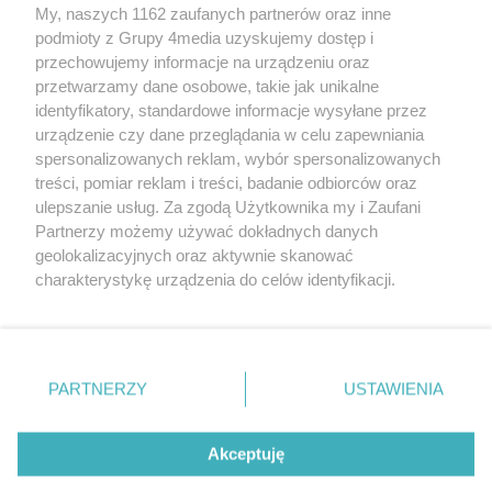
My, naszych 1162 zaufanych partnerów oraz inne
podmioty z Grupy 4media uzyskujemy dostęp i
przechowujemy informacje na urządzeniu oraz
przetwarzamy dane osobowe, takie jak unikalne
identyfikatory, standardowe informacje wysyłane przez
urządzenie czy dane przeglądania w celu zapewniania
spersonalizowanych reklam, wybór spersonalizowanych
Redakcja
Reklama
Prywatność
Praca Łódź
treści, pomiar reklam i treści, badanie odbiorców oraz
the:protocol
ulepszanie usług. Za zgodą Użytkownika my i Zaufani
Partnerzy możemy używać dokładnych danych
geolokalizacyjnych oraz aktywnie skanować
charakterystykę urządzenia do celów identyfikacji.
Ponieważ cenimy Twoją prywatność, prosimy o zgodę na
Szukaj
korzystanie z tych technologii poprzez kliknięcie
„Akceptuję”. Zgoda jest dobrowolna i zawsze możesz ją
zmienić/wycofać klikając przycisk ustawień prywatności
Facebook.com
Youtube.com
PARTNERZY
USTAWIENIA
znajdujący się w lewym dolnym rogu strony
. Niektóre
rodzaje przetwarzania danych nie wymagają zgody
użytkownika, ale masz prawo sprzeciwić się takiemu
Akceptuję
przetwarzaniu. Preferencje będą miały zastosowania tylko