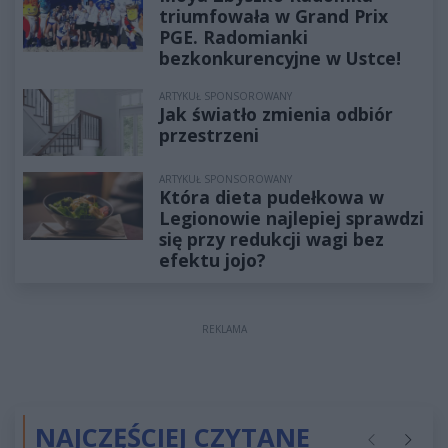
triumfowała w Grand Prix
PGE. Radomianki
bezkonkurencyjne w Ustce!
ARTYKUŁ SPONSOROWANY
Jak światło zmienia odbiór
przestrzeni
ARTYKUŁ SPONSOROWANY
Która dieta pudełkowa w
Legionowie najlepiej sprawdzi
się przy redukcji wagi bez
efektu jojo?
REKLAMA
NAJCZĘŚCIEJ CZYTANE