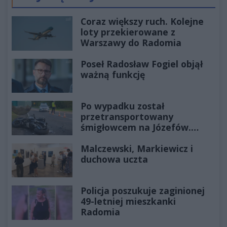
Poprzednie
Następ
Coraz większy ruch. Kolejne
loty przekierowane z
Warszawy do Radomia
Poseł Radosław Fogiel objął
ważną funkcję
Po wypadku został
przetransportowany
śmigłowcem na Józefów.
Historia mrozi krew w żyłach
Malczewski, Markiewicz i
duchowa uczta
Policja poszukuje zaginionej
49-letniej mieszkanki
Radomia