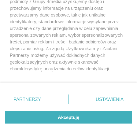
podmioty z Grupy 4media uzyskujemy dostęp i
przechowujemy informacje na urządzeniu oraz
przetwarzamy dane osobowe, takie jak unikalne
identyfikatory, standardowe informacje wysyłane przez
urządzenie czy dane przeglądania w celu zapewniania
spersonalizowanych reklam, wybór spersonalizowanych
Redakcja
Reklama
Prywatność
Praca Łódź
treści, pomiar reklam i treści, badanie odbiorców oraz
the:protocol
ulepszanie usług. Za zgodą Użytkownika my i Zaufani
Partnerzy możemy używać dokładnych danych
geolokalizacyjnych oraz aktywnie skanować
charakterystykę urządzenia do celów identyfikacji.
Ponieważ cenimy Twoją prywatność, prosimy o zgodę na
Szukaj
korzystanie z tych technologii poprzez kliknięcie
„Akceptuję”. Zgoda jest dobrowolna i zawsze możesz ją
zmienić/wycofać klikając przycisk ustawień prywatności
Facebook.com
Youtube.com
PARTNERZY
USTAWIENIA
znajdujący się w lewym dolnym rogu strony
. Niektóre
rodzaje przetwarzania danych nie wymagają zgody
użytkownika, ale masz prawo sprzeciwić się takiemu
Akceptuję
przetwarzaniu. Preferencje będą miały zastosowania tylko
na tej witrynie.
CMS portalu
przygotowany przez