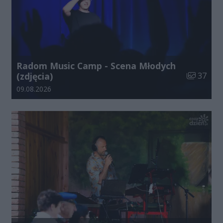
Radom Music Camp - Scena Młodych
Liczba zdj
(zdjęcia)
37
Data dodania galerii:
09.08.2026