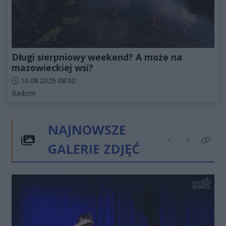
Długi sierpniowy weekend? A może na
mazowieckiej wsi?
Data dodania artykułu:
10.08.2026 08:00
Kategorie artykułu:
Radom
NAJNOWSZE
GALERIE ZDJĘĆ
Poprzednie
Następne
Kliknij