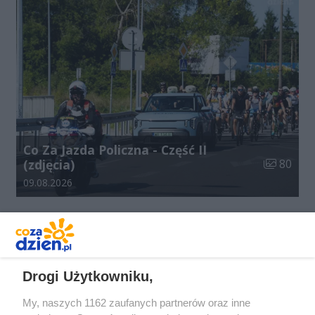
Co Za Jazda Policzna - Część II
Liczba zdj
(zdjęcia)
80
Data dodania galerii:
09.08.2026
REKLAMA
Drogi Użytkowniku,
My, naszych 1162 zaufanych partnerów oraz inne