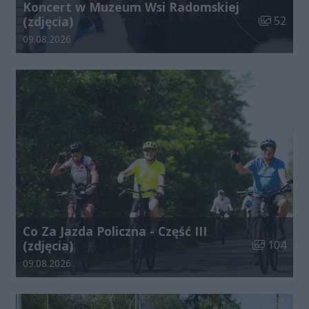
Koncert w Muzeum Wsi Radomskiej
Liczba zdj
(zdjęcia)
52
Data dodania galerii:
09.08.2026
Co Za Jazda Policzna - Część III
Liczba zdjęć
(zdjęcia)
104
Data dodania galerii:
09.08.2026