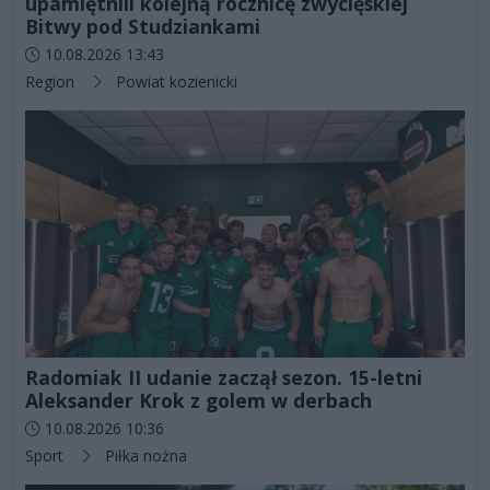
upamiętnili kolejną rocznicę zwycięskiej
Bitwy pod Studziankami
Data dodania artykułu:
10.08.2026 13:43
Kategorie artykułu:
Region
Powiat kozienicki
Radomiak II udanie zaczął sezon. 15-letni
Aleksander Krok z golem w derbach
Data dodania artykułu:
10.08.2026 10:36
Kategorie artykułu:
Sport
Piłka nożna