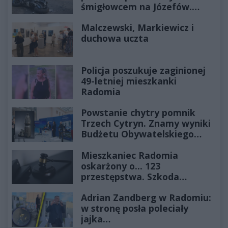
śmigłowcem na Józefów.
Historia mrozi krew w żyłach
Malczewski, Markiewicz i
duchowa uczta
Policja poszukuje zaginionej
49-letniej mieszkanki
Radomia
Powstanie chytry pomnik
Trzech Cytryn. Znamy wyniki
Budżetu Obywatelskiego
2027
Mieszkaniec Radomia
oskarżony o... 123
przestępstwa. Szkoda
wyceniona na ponad milion
Adrian Zandberg w Radomiu:
złotych
w stronę posła poleciały
jajka…