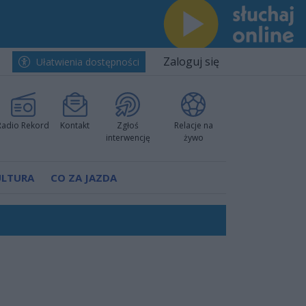
Zaloguj się
Ułatwienia dostępności
Radio Rekord
Kontakt
Zgłoś
Relacje na
interwencję
żywo
ULTURA
CO ZA JAZDA
nkurencyjne w Ustce!
ano umowę
Polski
 decyzję prokuratury
ów pokazali klasę