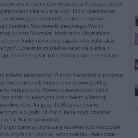
czestniczyła w rozmaitych wydarzeniach związanych ze
rganizowano bieg stulecia, czyli 100 kilometrów na
ele, pracownicy „budowlanki”, a także uczniowie
ącego Centrum Naukowo-Biznesowego. Wśród
koły Jolanty Skoczylas, biegł także Włodzimierz
cnie trener kadry narodowej zapaśników. Była także
anych”. Uczestnicy musieli wykazać się wiedzą o
kraju, a także popisać różnorodnymi umiejętnościami,
o główne uroczystości. O godz. 9 w piątek w budynku
ystaw, a także odsłonięcie pamiątkowej tablicy i
berto Vergary Lino. Potem uczestnicy obchodów
iona zostanie uroczysta msza święta w intencji
 i absolwentów. Na godz. 13.30 zaplanowano
chnym, a o godz. 18 chętni będą mogli obejrzeć
ię wielki Bal Absolwentów.
10 organizatorzy zapraszają absolwentów, nauczycieli,
udowlanych na rozmowy, wspomnienia i zwiedzanie