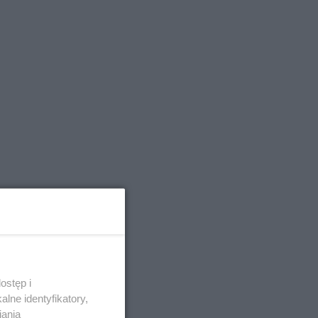
ostęp i
lne identyfikatory,
iania