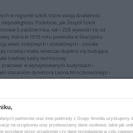
nych w regionie szkół, które swoją działalność
 niepodległości. Podobnie, jak Zespół Szkół
izował 5 października, tak i ZSB wywodzi się od
jowej, która w 1919 roku powstała w Skarżysku-
zją władz kolejowych i oświatowych - została
jej rozwoju miała, wówczas dopiero się budująca,
a średniej kadry technicznej.
eli pracować w wynajmowanych budynkach i
ięki staraniom dyrektora Leona Mroczkowskiego i
 – powstały przy ul. Kościuszki 7 nowoczesne
woczesny budynek dydaktyczny.
cenia stawiały radomską szkołę techniczną z
rogowym (od 1938 roku nosiła nazwę „Państwowe
niku,
ajlepszych w kraju. Uczniowie garnęli się do zajęć
fanych partnerów oraz inne podmioty z Grupy 4media uzyskujemy d
sowy chór męski, orkiestra dęta i zespół
cje na urządzeniu oraz przetwarzamy dane osobowe, takie jak unika
zy i żywego słowa, a także szkolny klub sportowy i
je wysyłane przez urządzenie czy dane przeglądania w celu zapewn