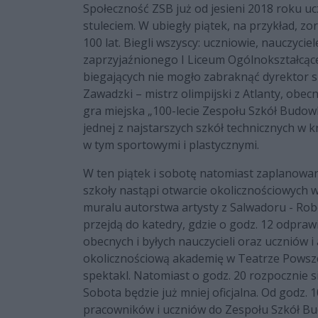
Społeczność ZSB już od jesieni 2018 roku u
stuleciem. W ubiegły piątek, na przykład, zo
100 lat. Biegli wszyscy: uczniowie, nauczyci
zaprzyjaźnionego I Liceum Ogólnokształc
biegających nie mogło zabraknąć dyrektor sz
Zawadzki – mistrz olimpijski z Atlanty, obe
gra miejska „100-lecie Zespołu Szkół Budowl
jednej z najstarszych szkół technicznych w 
w tym sportowymi i plastycznymi.
W ten piątek i sobotę natomiast zaplanowan
szkoły nastąpi otwarcie okolicznościowych w
muralu autorstwa artysty z Salwadoru - Ro
przejdą do katedry, gdzie o godz. 12 odpraw
obecnych i byłych nauczycieli oraz uczniów
okolicznościową akademię w Teatrze Powsze
spektakl. Natomiast o godz. 20 rozpocznie s
Sobota będzie już mniej oficjalna. Od godz. 
pracowników i uczniów do Zespołu Szkół B