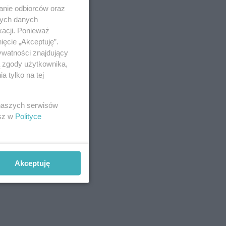
anie odbiorców oraz
nych danych
kacji. Ponieważ
ięcie „Akceptuję”.
ywatności znajdujący
ą zgody użytkownika,
 tylko na tej
 naszych serwisów
esz w
Polityce
Akceptuję