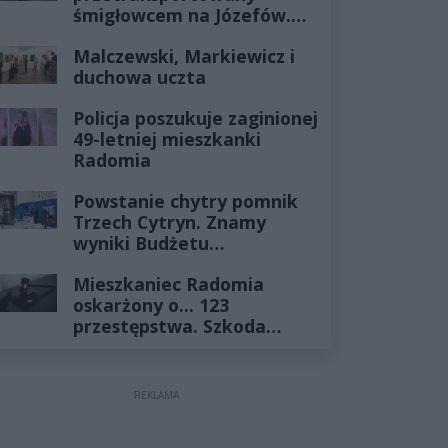
śmigłowcem na Józefów.
Historia mrozi krew w
Malczewski, Markiewicz i
żyłach
duchowa uczta
Policja poszukuje zaginionej
49-letniej mieszkanki
Radomia
Powstanie chytry pomnik
Trzech Cytryn. Znamy
wyniki Budżetu
Obywatelskiego 2027
Mieszkaniec Radomia
oskarżony o... 123
przestępstwa. Szkoda
wyceniona na ponad milion
złotych
REKLAMA