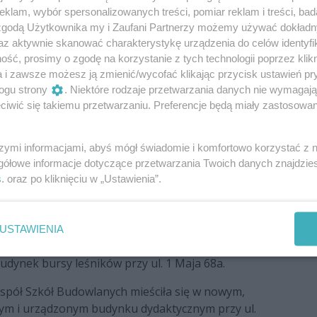
klam, wybór spersonalizowanych treści, pomiar reklam i treści, bad
 zgodą Użytkownika my i Zaufani Partnerzy możemy używać dokład
zkoły do warsztatów i bardzo ograniczonego
az aktywnie skanować charakterystykę urządzenia do celów identyfi
owo chroniła przed wywózką na roboty przymusowe
ść, prosimy o zgodę na korzystanie z tych technologii poprzez klikn
 ludzi podziemia. Jednym z nich był uczeń Jan Sońta
a i zawsze możesz ją zmienić/wycofać klikając przycisk ustawień pr
w Chłopskich. Szkoła poniosła w tym okresie
ogu strony
. Niektóre rodzaje przetwarzania danych nie wymagaj
cieli i absolwentów oraz 17 uczniów. Dyrektorem,
iwić się takiemu przetwarzaniu. Preferencje będą miały zastosowania
yjnych warunkach był wybitny pedagog, naukowiec,
ejman.
szymi informacjami, abyś mógł świadomie i komfortowo korzystać z
emysłowe wznowiły działalność. Nie lada sensacją
gółowe informacje dotyczące przetwarzania Twoich danych znajdzi
1949/50 trzech pierwszych w historii placówki
s
. oraz po kliknięciu w „Ustawienia”.
h ludzi.
i szkolnictwa zawodowego w Polsce nastąpił podział
samodzielne jednostki: Technikum Mechaniczne,
USTAWIENIA
TB musiało się wyprowadzić z ul. Kościuszki –
udynek bursy leśników przy ul. 1 Maja 68a.
spół Szkół Budowlanych mieściła się w nowym,
m i urządzonym budynku dydaktycznym przy ul.