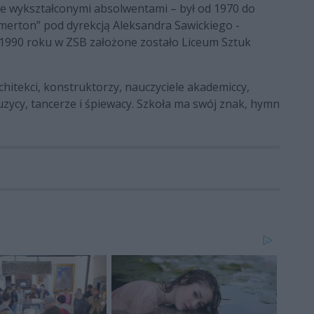
cie wykształconymi absolwentami – był od 1970 do
merton” pod dyrekcją Aleksandra Sawickiego -
W 1990 roku w ZSB założone zostało Liceum Sztuk
chitekci, konstruktorzy, nauczyciele akademiccy,
 muzycy, tancerze i śpiewacy. Szkoła ma swój znak, hymn