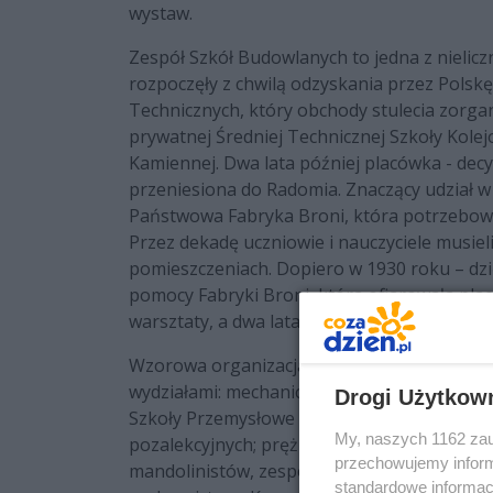
wystaw.
Zespół Szkół Budowlanych to jedna z nielicz
rozpoczęły z chwilą odzyskania przez Polskę
Technicznych, który obchody stulecia zorgan
prywatnej Średniej Technicznej Szkoły Kole
Kamiennej. Dwa lata później placówka - decy
przeniesiona do Radomia. Znaczący udział w 
Państwowa Fabryka Broni, która potrzebował
Przez dekadę uczniowie i nauczyciele musi
pomieszczeniach. Dopiero w 1930 roku – dz
pomocy Fabryki Broni, która ofiarowała plac
warsztaty, a dwa lata później – piękny, no
Wzorowa organizacja i wysoki poziom kształ
wydziałami: mechanicznym, budowlanym i d
Drogi Użytkow
Szkoły Przemysłowe w Radomiu”) w szeregu n
My, naszych 1162 zau
pozalekcyjnych; prężnie działał tu czterogło
przechowujemy informa
mandolinistów, zespół teatralny, krajoznawc
standardowe informac