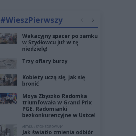
#WieszPierwszy
Poprzednie
Następne
Wakacyjny spacer po zamku
w Szydłowcu już w tę
niedzielę!
Trzy ofiary burzy
Kobiety uczą się, jak się
bronić
Moya Zbyszko Radomka
triumfowała w Grand Prix
PGE. Radomianki
bezkonkurencyjne w Ustce!
ARTYKUŁ SPONSOROWANY
Jak światło zmienia odbiór