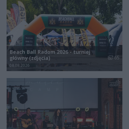
Beach Ball Radom 2026 - turniej
Liczba zdj
główny (zdjęcia)
65
Data dodania galerii:
08.08.2026