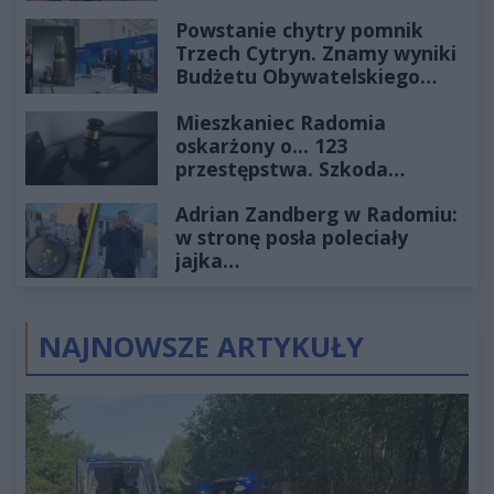
Powstanie chytry pomnik
Trzech Cytryn. Znamy wyniki
Budżetu Obywatelskiego
2027
Mieszkaniec Radomia
oskarżony o... 123
przestępstwa. Szkoda
wyceniona na ponad milion
Adrian Zandberg w Radomiu:
złotych
w stronę posła poleciały
jajka…
NAJNOWSZE ARTYKUŁY