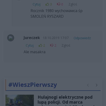
Cytuj
3
0
Zgłoś
Rocznik 1980 wychowawca śp
SMOLEŃ RYSZARD
Jureczek
18.10.2019 17:07
Odpowiedz
Cytuj
2
2
Zgłoś
Ale masakra
#WieszPierwszy
Poprzednie
Następ
Hulajnogi elektryczne pod
lupą policji. Od marca