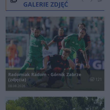
GALERIE ZDJĘĆ
Poprzednie
Następne
Kliknij
Radomiak Radom - Górnik Zabrze
Liczba zdjęć
(zdjęcia)
121
Data dodania galerii:
08.08.2026