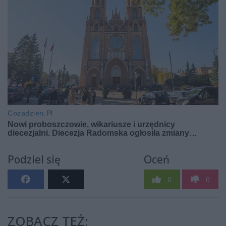
Podziel się
Oceń
0
0
ZOBACZ TEŻ: