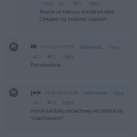
Cytuj
1
0
Zgłoś
Ważne że fakturę szkoła łyknęła!
Ciekawe czy podatek zapłacił?
BR
19.10.2019 07:51
Odpowiedz
Cytuj
2
2
Zgłoś
Pstrokacizna.
jack
19.10.2019 07:49
Odpowiedz
Cytuj
2
2
Zgłoś
mural bardziej obciachowy niż tablica na
"czachowskim"