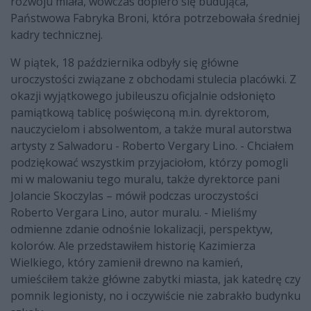
rozwoju miała, wówczas dopiero się budująca,
Państwowa Fabryka Broni, która potrzebowała średniej
kadry technicznej.
W piątek, 18 października odbyły się główne
uroczystości związane z obchodami stulecia placówki. Z
okazji wyjątkowego jubileuszu oficjalnie odsłonięto
pamiątkową tablicę poświęconą m.in. dyrektorom,
nauczycielom i absolwentom, a także mural autorstwa
artysty z Salwadoru - Roberto Vergary Lino. - Chciałem
podziękować wszystkim przyjaciołom, którzy pomogli
mi w malowaniu tego muralu, także dyrektorce pani
Jolancie Skoczylas – mówił podczas uroczystości
Roberto Vergara Lino, autor muralu. - Mieliśmy
odmienne zdanie odnośnie lokalizacji, perspektyw,
kolorów. Ale przedstawiłem historię Kazimierza
Wielkiego, który zamienił drewno na kamień,
umieściłem także główne zabytki miasta, jak katedrę czy
pomnik legionisty, no i oczywiście nie zabrakło budynku