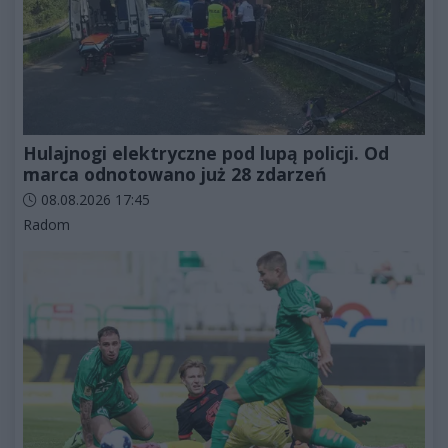
Hulajnogi elektryczne pod lupą policji. Od
marca odnotowano już 28 zdarzeń
Data dodania artykułu:
08.08.2026 17:45
Kategorie artykułu:
Radom