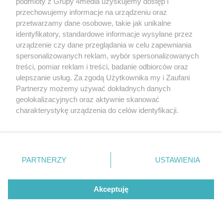
podmioty z Grupy 4media uzyskujemy dostęp i
przechowujemy informacje na urządzeniu oraz
przetwarzamy dane osobowe, takie jak unikalne
identyfikatory, standardowe informacje wysyłane przez
REKLAMA
urządzenie czy dane przeglądania w celu zapewniania
spersonalizowanych reklam, wybór spersonalizowanych
treści, pomiar reklam i treści, badanie odbiorców oraz
ulepszanie usług. Za zgodą Użytkownika my i Zaufani
Partnerzy możemy używać dokładnych danych
geolokalizacyjnych oraz aktywnie skanować
charakterystykę urządzenia do celów identyfikacji.
Ponieważ cenimy Twoją prywatność, prosimy o zgodę na
korzystanie z tych technologii poprzez kliknięcie
„Akceptuję”. Zgoda jest dobrowolna i zawsze możesz ją
Redakcja
Reklama
Prywatność
Praca Łódź
zmienić/wycofać klikając przycisk ustawień prywatności
the:protocol
PARTNERZY
USTAWIENIA
znajdujący się w lewym dolnym rogu strony
. Niektóre
rodzaje przetwarzania danych nie wymagają zgody
użytkownika, ale masz prawo sprzeciwić się takiemu
Akceptuję
przetwarzaniu. Preferencje będą miały zastosowania tylko
Szukaj
na tej witrynie.