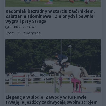
Radomiak bezradny w starciu z Górnikiem.
Zabrzanie zdominowali Zielonych i pewnie
wygrali przy Struga
Data dodania artykułu:
08.08.2026 16:40
Kategorie artykułu:
Sport
Piłka nożna
Elegancja w siodle! Zawody w Kozłowie
trwają, a jeźdźcy zachwycają swoim strojem