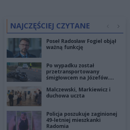
NAJCZĘŚCIEJ CZYTANE
Poprzednie
Następ
Poseł Radosław Fogiel objął
ważną funkcję
Po wypadku został
przetransportowany
śmigłowcem na Józefów.
Historia mrozi krew w żyłach
Malczewski, Markiewicz i
duchowa uczta
Policja poszukuje zaginionej
49-letniej mieszkanki
Radomia