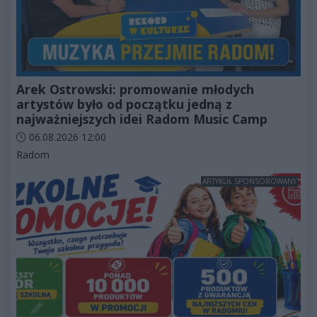
Arek Ostrowski: promowanie młodych
artystów było od początku jedną z
najważniejszych idei Radom Music Camp
Data dodania artykułu:
06.08.2026 12:00
Kategorie artykułu:
Radom
ARTYKUŁ SPONSOROWANY