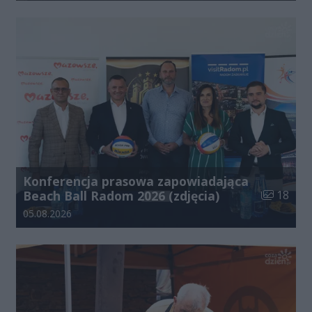
Konferencja prasowa zapowiadająca
Liczba zdj
Beach Ball Radom 2026 (zdjęcia)
18
Data dodania galerii:
05.08.2026