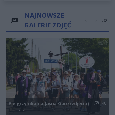
NAJNOWSZE
GALERIE ZDJĘĆ
Poprzednie
Następne
Kliknij
Liczba zdjęć
Pielgrzymka na Jasną Górę (zdjęcia)
148
Data dodania galerii:
06.08.2026