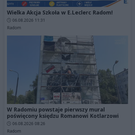
Wielka Akcja Szkoła w E.Leclerc Radom!
Data dodania artykułu:
06.08.2026 11:31
Kategorie artykułu:
Radom
W Radomiu powstaje pierwszy mural
poświęcony księdzu Romanowi Kotlarzowi
Data dodania artykułu:
06.08.2026 08:26
Kategorie artykułu:
Radom