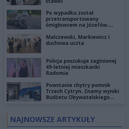
stawki
Po wypadku został
przetransportowany
śmigłowcem na Józefów.
Historia mrozi krew w żyłach
Malczewski, Markiewicz i
duchowa uczta
Policja poszukuje zaginionej
49-letniej mieszkanki
Radomia
Powstanie chytry pomnik
Trzech Cytryn. Znamy wyniki
Budżetu Obywatelskiego
2027
NAJNOWSZE ARTYKUŁY