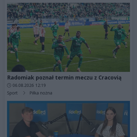
Radomiak poznał termin meczu z Cracovią
Data dodania artykułu:
06.08.2026 12:19
Kategorie artykułu:
Sport
Piłka nożna