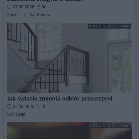
Data dodania artykułu:
07.08.2026 19:30
Kategorie artykułu:
Sport
Siatkówka
ARTYKUŁ SPONSOROWANY
Jak światło zmienia odbiór przestrzeni
Data dodania artykułu:
07.08.2026 15:35
Kategorie artykułu:
Styl życia
ARTYKUŁ SPONSOROWANY