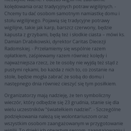
kolędowania oraz tradycyjnych potraw wigilijnych. -
Chcemy tu dać osobom samotnym namiastkę domu i
stołu wigilijnego. Pojawią się tradycyjne potrawy
wigilijne, takie jak karp, barszcz czerwony, będzie
kapusta z grzybami, będą też i słodkie ciasta – mówi ks.
Damian Drabikowski, dyrektor Caritas Diecezji
Radomskiej. - Przełamiemy się wspólnie razem
opłatkiem, zaśpiewamy razem również kolędy i
najważniejsza rzecz, że te osoby nie wyjdą też stąd z
pustymi rękami, bo każda z nich to, co zostanie na
stole, będzie mogła zabrać ze sobą do domu i
następnego dnia również cieszyć się tym posiłkiem.
Organizatorzy mają nadzieję, że ten symboliczny
wieczór, który odbędzie się 23 grudnia, stanie się dla
wielu uczestników "światełkiem nadziei". - Szczególne
podziękowania należą się wolontariuszom oraz
wszystkim osobom zaangażowanym w przygotowanie
wigilii. To dzięki ich otwartym sercom, zaangażowaniu i