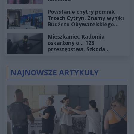
Powstanie chytry pomnik
Trzech Cytryn. Znamy wyniki
Budżetu Obywatelskiego
2027
Mieszkaniec Radomia
oskarżony o... 123
przestępstwa. Szkoda
wyceniona na ponad milion
złotych
NAJNOWSZE ARTYKUŁY