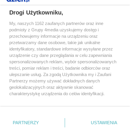
REKLAMA
Drogi Użytkowniku,
My, naszych 1162 zaufanych partnerów oraz inne
podmioty z Grupy 4media uzyskujemy dostęp i
przechowujemy informacje na urządzeniu oraz
przetwarzamy dane osobowe, takie jak unikalne
identyfikatory, standardowe informacje wysyłane przez
urządzenie czy dane przeglądania w celu zapewniania
spersonalizowanych reklam, wybór spersonalizowanych
Redakcja
Reklama
Prywatność
Praca Łódź
treści, pomiar reklam i treści, badanie odbiorców oraz
the:protocol
ulepszanie usług. Za zgodą Użytkownika my i Zaufani
Partnerzy możemy używać dokładnych danych
geolokalizacyjnych oraz aktywnie skanować
charakterystykę urządzenia do celów identyfikacji.
Ponieważ cenimy Twoją prywatność, prosimy o zgodę na
Szukaj
korzystanie z tych technologii poprzez kliknięcie
„Akceptuję”. Zgoda jest dobrowolna i zawsze możesz ją
zmienić/wycofać klikając przycisk ustawień prywatności
Facebook.com
Youtube.com
PARTNERZY
USTAWIENIA
znajdujący się w lewym dolnym rogu strony
. Niektóre