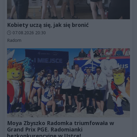
Kobiety uczą się, jak się bronić
Data dodania artykułu:
07.08.2026 20:30
Kategorie artykułu:
Radom
Moya Zbyszko Radomka triumfowała w
Grand Prix PGE. Radomianki
bezkonkurencyjne w Ustce!