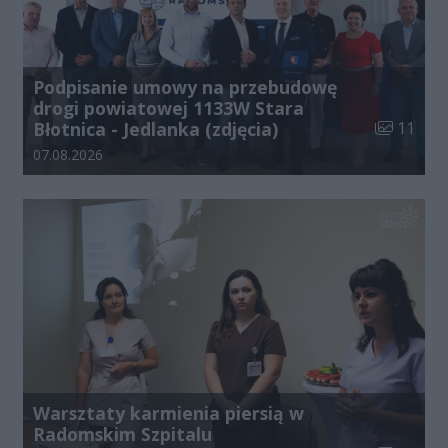
Podpisanie umowy na przebudowę
drogi powiatowej 1133W Stara
Liczba zdj
Błotnica - Jedlanka (zdjęcia)
11
Data dodania galerii:
07.08.2026
Warsztaty karmienia piersią w
Radomskim Szpitalu