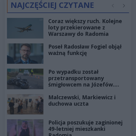
NAJCZĘŚCIEJ CZYTANE
Poprzednie
Następ
Coraz większy ruch. Kolejne
loty przekierowane z
Warszawy do Radomia
Poseł Radosław Fogiel objął
ważną funkcję
Po wypadku został
przetransportowany
śmigłowcem na Józefów.
Historia mrozi krew w żyłach
Malczewski, Markiewicz i
duchowa uczta
Policja poszukuje zaginionej
49-letniej mieszkanki
Radomia