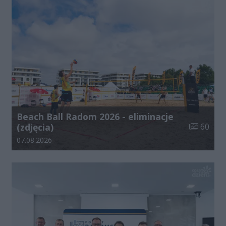
Beach Ball Radom 2026 - eliminacje
Liczba zdj
(zdjęcia)
60
Data dodania galerii:
07.08.2026