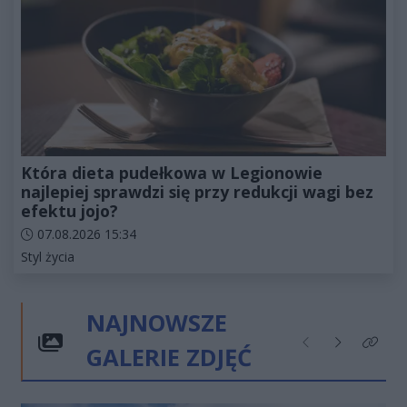
Która dieta pudełkowa w Legionowie
najlepiej sprawdzi się przy redukcji wagi bez
efektu jojo?
Data dodania artykułu:
07.08.2026 15:34
Kategorie artykułu:
Styl życia
NAJNOWSZE
GALERIE ZDJĘĆ
Poprzednie
Następne
Kliknij