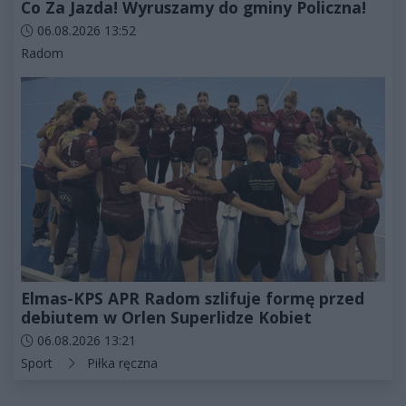
Co Za Jazda! Wyruszamy do gminy Policzna!
Data dodania artykułu:
06.08.2026 13:52
Kategorie artykułu:
Radom
Elmas-KPS APR Radom szlifuje formę przed
debiutem w Orlen Superlidze Kobiet
Data dodania artykułu:
06.08.2026 13:21
Kategorie artykułu:
Sport
Piłka ręczna