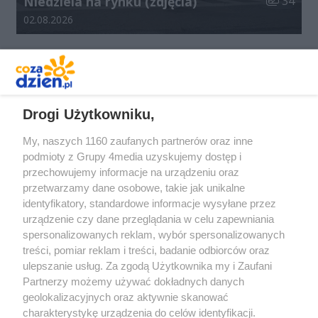
Niedziela na rynku (zdjęcia)
34
Data dodania galerii:
02.08.2026
REKLAMA
Drogi Użytkowniku,
My, naszych 1160 zaufanych partnerów oraz inne
podmioty z Grupy 4media uzyskujemy dostęp i
przechowujemy informacje na urządzeniu oraz
przetwarzamy dane osobowe, takie jak unikalne
identyfikatory, standardowe informacje wysyłane przez
urządzenie czy dane przeglądania w celu zapewniania
spersonalizowanych reklam, wybór spersonalizowanych
Redakcja
Reklama
Prywatność
Praca Łódź
treści, pomiar reklam i treści, badanie odbiorców oraz
the:protocol
ulepszanie usług. Za zgodą Użytkownika my i Zaufani
Partnerzy możemy używać dokładnych danych
geolokalizacyjnych oraz aktywnie skanować
charakterystykę urządzenia do celów identyfikacji.