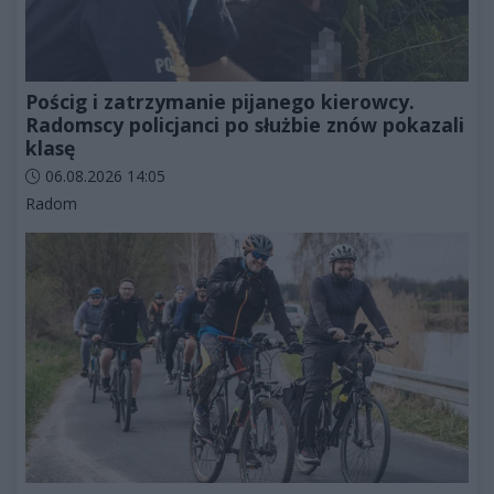
Pościg i zatrzymanie pijanego kierowcy.
Radomscy policjanci po służbie znów pokazali
klasę
Data dodania artykułu:
06.08.2026 14:05
Kategorie artykułu:
Radom