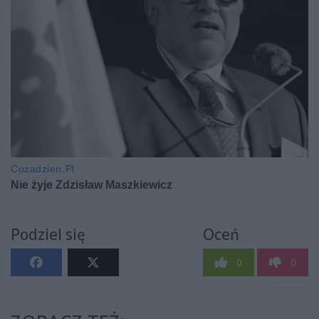
Podziel się
Oceń
0
0