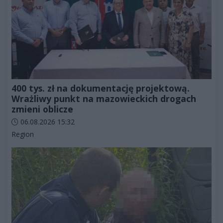
400 tys. zł na dokumentację projektową.
Wrażliwy punkt na mazowieckich drogach
zmieni oblicze
Data dodania artykułu:
06.08.2026 15:32
Kategorie artykułu:
Region