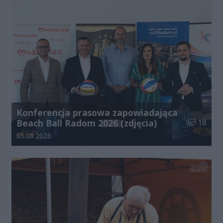
Konferencja prasowa zapowiadająca
Liczba zdj
Beach Ball Radom 2026 (zdjęcia)
18
Data dodania galerii:
05.08.2026