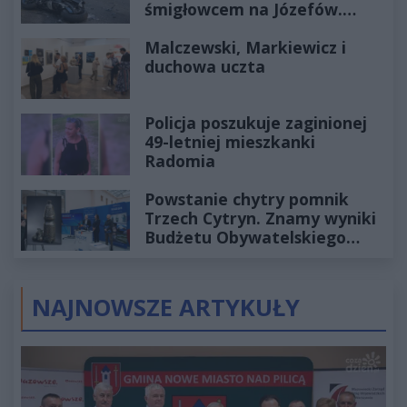
śmigłowcem na Józefów.
Historia mrozi krew w żyłach
Malczewski, Markiewicz i
duchowa uczta
Policja poszukuje zaginionej
49-letniej mieszkanki
Radomia
Powstanie chytry pomnik
Trzech Cytryn. Znamy wyniki
Budżetu Obywatelskiego
2027
NAJNOWSZE ARTYKUŁY