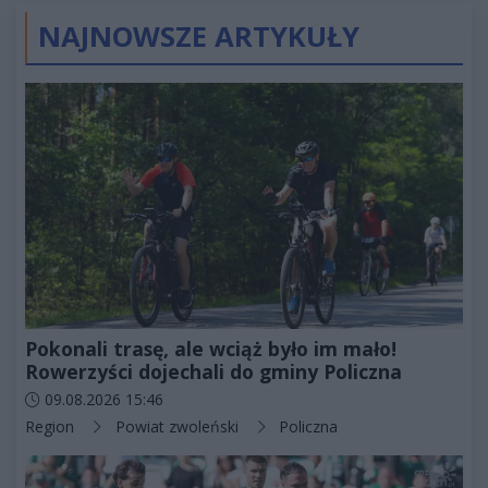
NAJNOWSZE ARTYKUŁY
Pokonali trasę, ale wciąż było im mało!
Rowerzyści dojechali do gminy Policzna
Data dodania artykułu:
09.08.2026 15:46
Kategorie artykułu:
Region
Powiat zwoleński
Policzna