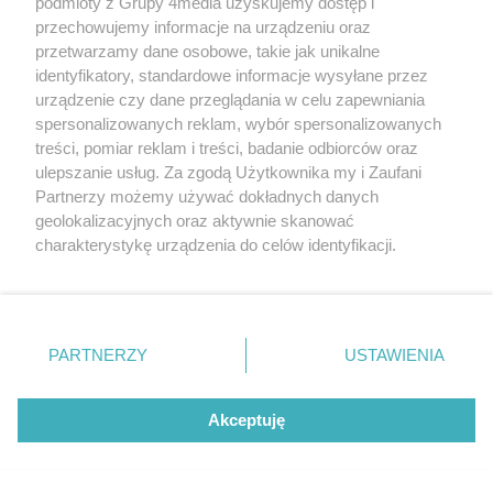
podmioty z Grupy 4media uzyskujemy dostęp i
przechowujemy informacje na urządzeniu oraz
przetwarzamy dane osobowe, takie jak unikalne
identyfikatory, standardowe informacje wysyłane przez
urządzenie czy dane przeglądania w celu zapewniania
Radomiak Radom - Górnik Zabrze
spersonalizowanych reklam, wybór spersonalizowanych
Liczba zdjęć
(zdjęcia)
121
treści, pomiar reklam i treści, badanie odbiorców oraz
Data dodania galerii:
08.08.2026
ulepszanie usług. Za zgodą Użytkownika my i Zaufani
Partnerzy możemy używać dokładnych danych
geolokalizacyjnych oraz aktywnie skanować
charakterystykę urządzenia do celów identyfikacji.
Ponieważ cenimy Twoją prywatność, prosimy o zgodę na
REKLAMA
korzystanie z tych technologii poprzez kliknięcie
„Akceptuję”. Zgoda jest dobrowolna i zawsze możesz ją
zmienić/wycofać klikając przycisk ustawień prywatności
PARTNERZY
USTAWIENIA
znajdujący się w lewym dolnym rogu strony
. Niektóre
rodzaje przetwarzania danych nie wymagają zgody
użytkownika, ale masz prawo sprzeciwić się takiemu
Akceptuję
przetwarzaniu. Preferencje będą miały zastosowania tylko
na tej witrynie.