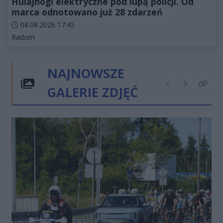
Hulajnogi elektryczne pod lupą policji. Od
marca odnotowano już 28 zdarzeń
Data dodania artykułu:
08.08.2026 17:45
Kategorie artykułu:
Radom
NAJNOWSZE
GALERIE ZDJĘĆ
Poprzednie
Następne
Kliknij