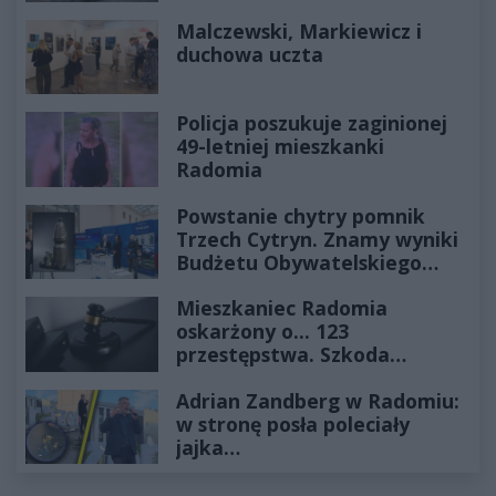
Historia mrozi krew w żyłach
Malczewski, Markiewicz i
duchowa uczta
Policja poszukuje zaginionej
49-letniej mieszkanki
Radomia
Powstanie chytry pomnik
Trzech Cytryn. Znamy wyniki
Budżetu Obywatelskiego
2027
Mieszkaniec Radomia
oskarżony o... 123
przestępstwa. Szkoda
wyceniona na ponad milion
Adrian Zandberg w Radomiu:
złotych
w stronę posła poleciały
jajka…