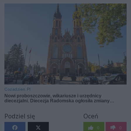
Podziel się
Oceń
0
0