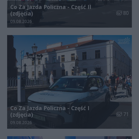
Co Za Jazda Policzna - Część II
Liczba zdj
(zdjęcia)
80
Data dodania galerii:
09.08.2026
Co Za Jazda Policzna - Część I
Liczba zdj
(zdjęcia)
71
Data dodania galerii:
09.08.2026