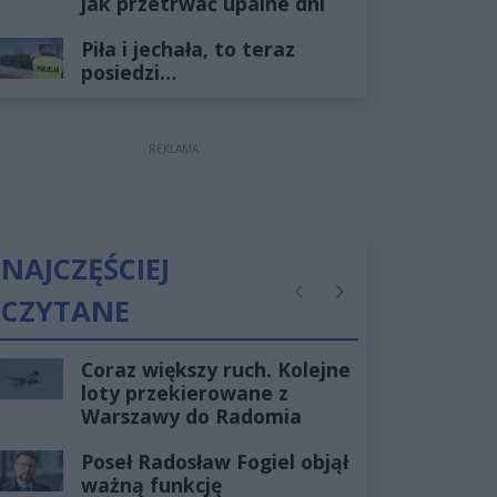
jak przetrwać upalne dni
Piła i jechała, to teraz
posiedzi…
REKLAMA
NAJCZĘŚCIEJ
CZYTANE
Poprzednie
Następne
Coraz większy ruch. Kolejne
loty przekierowane z
Warszawy do Radomia
Poseł Radosław Fogiel objął
ważną funkcję