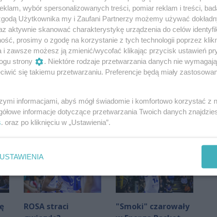
klam, wybór spersonalizowanych treści, pomiar reklam i treści, bad
 zgodą Użytkownika my i Zaufani Partnerzy możemy używać dokład
az aktywnie skanować charakterystykę urządzenia do celów identyfi
ść, prosimy o zgodę na korzystanie z tych technologii poprzez klikn
a i zawsze możesz ją zmienić/wycofać klikając przycisk ustawień pr
ogu strony
. Niektóre rodzaje przetwarzania danych nie wymagaj
iwić się takiemu przetwarzaniu. Preferencje będą miały zastosowania
Oceń
0
0
szymi informacjami, abyś mógł świadomie i komfortowo korzystać z
gółowe informacje dotyczące przetwarzania Twoich danych znajdzi
s
. oraz po kliknięciu w „Ustawienia”.
USTAWIENIA
ę
ROSA straci
"Smoki" czarowały