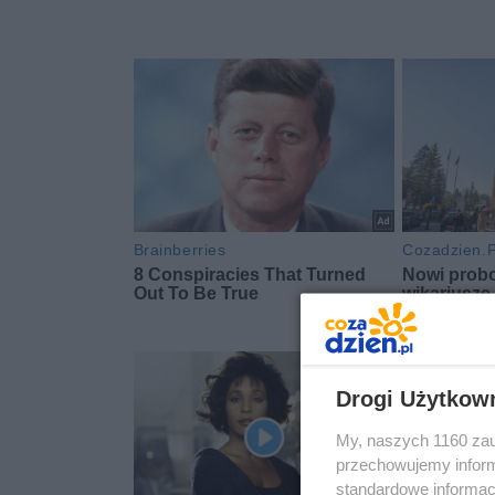
Drogi Użytkow
My, naszych 1160 zau
przechowujemy informa
standardowe informac