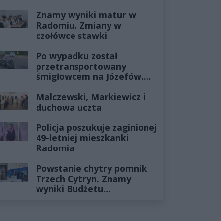
Znamy wyniki matur w
Radomiu. Zmiany w
czołówce stawki
Po wypadku został
przetransportowany
śmigłowcem na Józefów.
Historia mrozi krew w
Malczewski, Markiewicz i
żyłach
duchowa uczta
Policja poszukuje zaginionej
49-letniej mieszkanki
Radomia
Powstanie chytry pomnik
Trzech Cytryn. Znamy
wyniki Budżetu
Obywatelskiego 2027