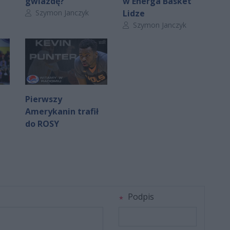
gwiazdę?
w Energa Basket
Autor artykułu:
Szymon Janczyk
Lidze
Autor artykułu:
Szymon Janczyk
Pierwszy
Amerykanin trafił
do ROSY
Podpis