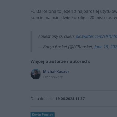
FC Barcelona to jeden z najbardziej utytuł
koncie ma m.in. dwie Euroligi i 20 mistrzostw
Aquest any sí, culers
pic.twitter.com/HHU4
— Barça Basket (@FCBbasket)
June 19, 20
Więcej o autorze / autorach:
Michał Kaczor
Dziennikarz
Data dodania:
19.06.2024 11:37
Kevin Punter