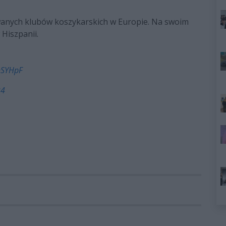
owanych klubów koszykarskich w Europie. Na swoim
 Hiszpanii.
nSYHpF
24