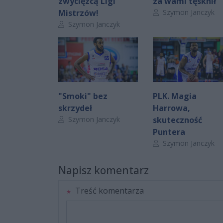
zwycięzcą Ligi
za wami tęsknił
Autor artykułu:
Mistrzów!
Szymon Janczyk
Autor artykułu:
Szymon Janczyk
"Smoki" bez
PLK. Magia
skrzydeł
Harrowa,
Autor artykułu:
Szymon Janczyk
skuteczność
Puntera
Autor artykułu:
Szymon Janczyk
Napisz komentarz
Treść komentarza