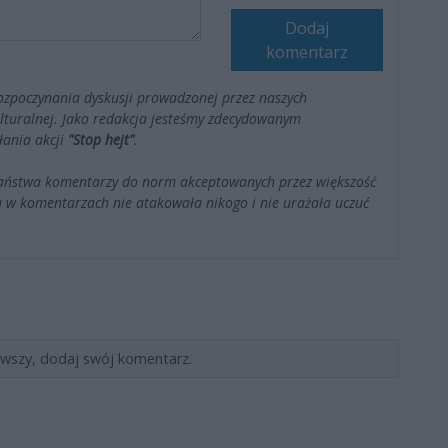
Dodaj
komentarz
ozpoczynania dyskusji prowadzonej przez naszych
kulturalnej. Jako redakcja jesteśmy zdecydowanym
łania akcji
"Stop hejt"
.
Państwa komentarzy do norm akceptowanych przez większość
 w komentarzach nie atakowała nikogo i nie urażała uczuć
rwszy, dodaj swój komentarz.