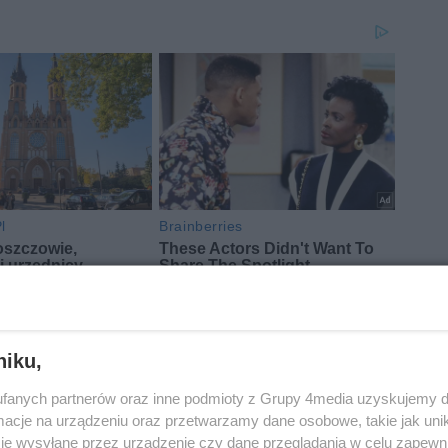
niku,
fanych partnerów oraz inne podmioty z Grupy 4media uzyskujemy d
cje na urządzeniu oraz przetwarzamy dane osobowe, takie jak unika
je wysyłane przez urządzenie czy dane przeglądania w celu zapewn