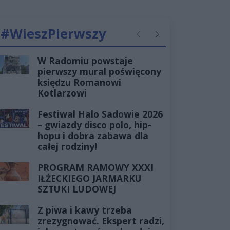
#WieszPierwszy
Poprzednie
Następne
W Radomiu powstaje
pierwszy mural poświęcony
księdzu Romanowi
Kotlarzowi
Festiwal Halo Sadowie 2026
– gwiazdy disco polo, hip-
hopu i dobra zabawa dla
całej rodziny!
PROGRAM RAMOWY XXXI
IŁŻECKIEGO JARMARKU
SZTUKI LUDOWEJ
Z piwa i kawy trzeba
zrezygnować. Ekspert radzi,