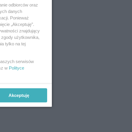
anie odbiorców oraz
nych danych
kacji. Ponieważ
ięcie „Akceptuję”.
ywatności znajdujący
ą zgody użytkownika,
 tylko na tej
 naszych serwisów
esz w
Polityce
Akceptuję