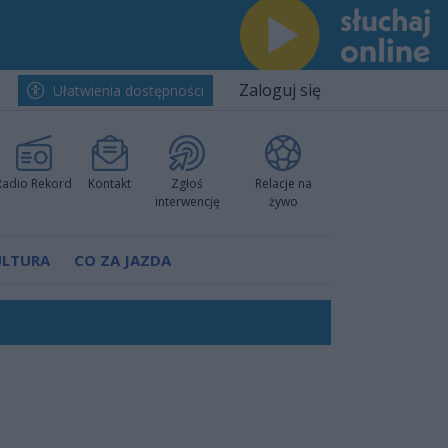
Zaloguj się
Ułatwienia dostępności
Radio Rekord
Kontakt
Zgłoś
Relacje na
interwencję
żywo
ULTURA
CO ZA JAZDA
rzowi
worzyć nową sportową tradycję"
ruchu