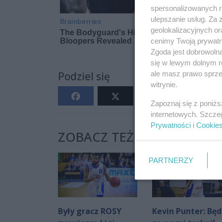
spersonalizowanych re
ulepszanie usług. Za
geolokalizacyjnych or
cenimy Twoją prywatno
Zgoda jest dobrowoln
się w lewym dolnym r
ale masz prawo sprzec
Podziel się
witrynie.
Zapoznaj się z poniż
internetowych. Szcze
Prywatności
i
Cookie
ZOBACZ TEŻ:
PARTNERZY
Były gracz ROSY
Kevin Punter: Będ