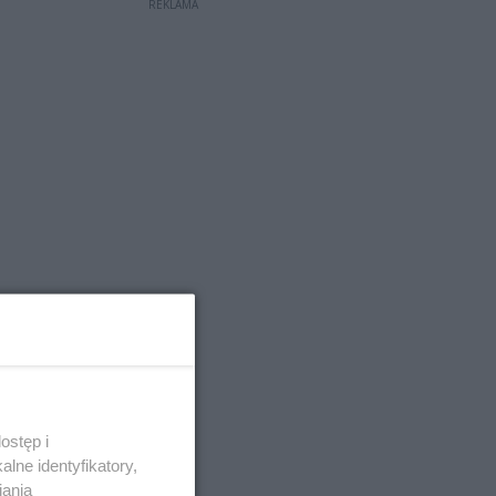
REKLAMA
ostęp i
lne identyfikatory,
iania