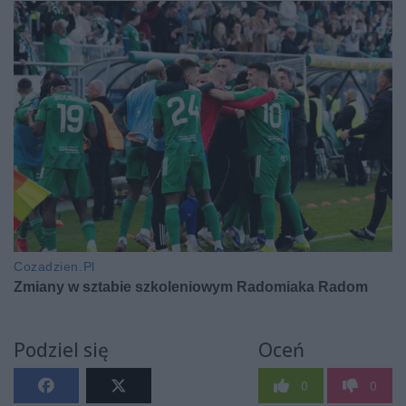
Podziel się
Oceń
0
0