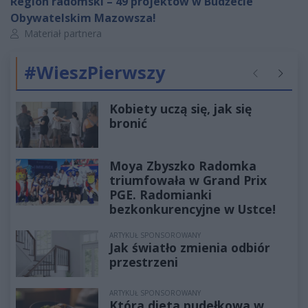
Region radomski – 49 projektów w Budżecie
Obywatelskim Mazowsza!
Autor artykułu:
Materiał partnera
#WieszPierwszy
Poprzednie
Następ
Kobiety uczą się, jak się
bronić
Moya Zbyszko Radomka
triumfowała w Grand Prix
PGE. Radomianki
bezkonkurencyjne w Ustce!
ARTYKUŁ SPONSOROWANY
Jak światło zmienia odbiór
przestrzeni
ARTYKUŁ SPONSOROWANY
Która dieta pudełkowa w