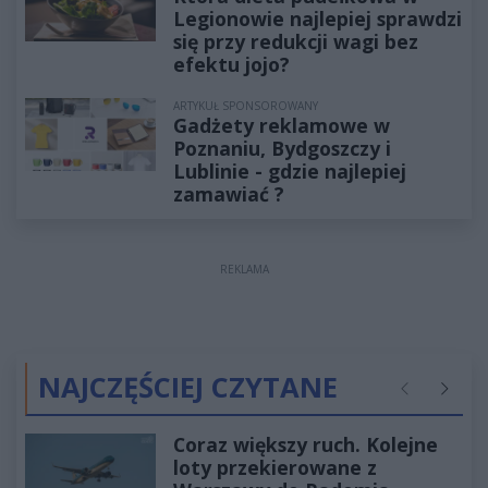
Legionowie najlepiej sprawdzi
się przy redukcji wagi bez
efektu jojo?
ARTYKUŁ SPONSOROWANY
Gadżety reklamowe w
Poznaniu, Bydgoszczy i
Lublinie - gdzie najlepiej
zamawiać ?
REKLAMA
NAJCZĘŚCIEJ CZYTANE
Poprzednie
Następ
Coraz większy ruch. Kolejne
loty przekierowane z