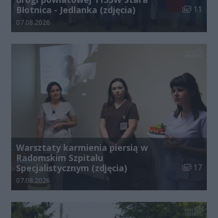
Liczba zdj
Błotnica - Jedlanka (zdjęcia)
11
Data dodania galerii:
07.08.2026
Warsztaty karmienia piersią w
Radomskim Szpitalu
Liczba zdj
Specjalistycznym (zdjęcia)
17
Data dodania galerii:
07.08.2026