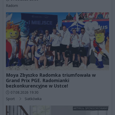
Kategorie artykułu:
Radom
Moya Zbyszko Radomka triumfowała w
Grand Prix PGE. Radomianki
bezkonkurencyjne w Ustce!
Data dodania artykułu:
07.08.2026 19:30
Kategorie artykułu:
Sport
Siatkówka
ARTYKUŁ SPONSOROWANY