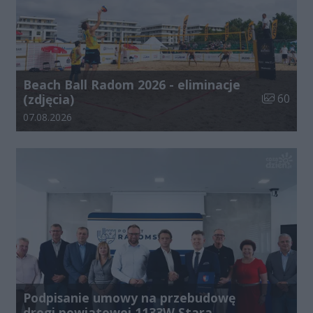
Beach Ball Radom 2026 - eliminacje
Liczba zdj
(zdjęcia)
60
Data dodania galerii:
07.08.2026
Podpisanie umowy na przebudowę
drogi powiatowej 1133W Stara