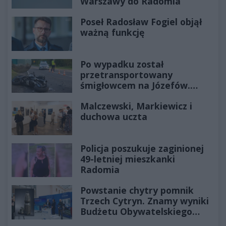
Warszawy do Radomia
Poseł Radosław Fogiel objął
ważną funkcję
Po wypadku został
przetransportowany
śmigłowcem na Józefów.
Historia mrozi krew w żyłach
Malczewski, Markiewicz i
duchowa uczta
Policja poszukuje zaginionej
49-letniej mieszkanki
Radomia
Powstanie chytry pomnik
Trzech Cytryn. Znamy wyniki
Budżetu Obywatelskiego
2027