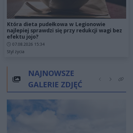
Która dieta pudełkowa w Legionowie
najlepiej sprawdzi się przy redukcji wagi bez
efektu jojo?
Data dodania artykułu:
07.08.2026 15:34
Kategorie artykułu:
Styl życia
NAJNOWSZE
GALERIE ZDJĘĆ
Poprzednie
Następne
Kliknij