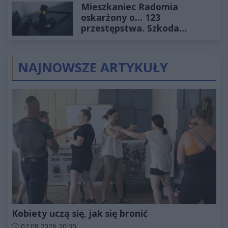
Mieszkaniec Radomia
oskarżony o... 123
przestępstwa. Szkoda
wyceniona na ponad milion
złotych
NAJNOWSZE ARTYKUŁY
Kobiety uczą się, jak się bronić
Data dodania artykułu:
07.08.2026 20:30