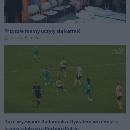
Przyszłe mamy uczyły się karmić
Autor artykułu:
Natalia Pętelska
Duże wyzwanie Radomiaka. Rywalem wicemistrz
kraju i zdobywca Pucharu Polski