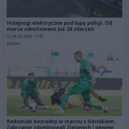
Hulajnogi elektryczne pod lupą policji. Od
marca odnotowano już 28 zdarzeń
Data dodania artykułu:
08.08.2026 17:45
Kategorie artykułu:
Radom
Radomiak bezradny w starciu z Górnikiem.
Zabrzanie zdominowali Zielonych i pewnie