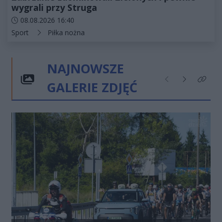
wygrali przy Struga
Data dodania artykułu:
08.08.2026 16:40
Kategorie artykułu:
Sport
Piłka nożna
NAJNOWSZE
GALERIE ZDJĘĆ
Poprzednie
Następne
Kliknij