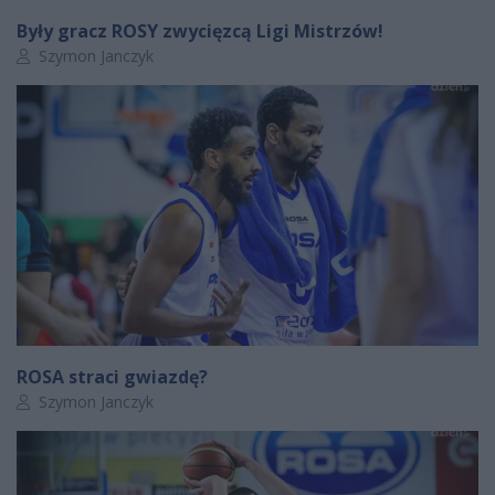
Były gracz ROSY zwycięzcą Ligi Mistrzów!
Autor artykułu:
Szymon Janczyk
ROSA straci gwiazdę?
Autor artykułu:
Szymon Janczyk