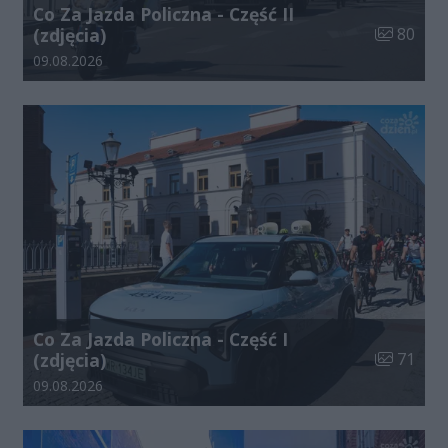
Co Za Jazda Policzna - Część II
Liczba zdj
(zdjęcia)
80
Data dodania galerii:
09.08.2026
Co Za Jazda Policzna - Część I
Liczba zdj
(zdjęcia)
71
Data dodania galerii:
09.08.2026