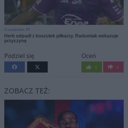
Podziel się
Oceń
0
0
ZOBACZ TEŻ: