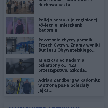
duchowa uczta
Policja poszukuje zaginionej
49-letniej mieszkanki
Radomia
Powstanie chytry pomnik
Trzech Cytryn. Znamy wyniki
Budżetu Obywatelskiego
2027
Mieszkaniec Radomia
oskarżony o... 123
przestępstwa. Szkoda
wyceniona na ponad milion
Adrian Zandberg w Radomiu:
złotych
w stronę posła poleciały
jajka…