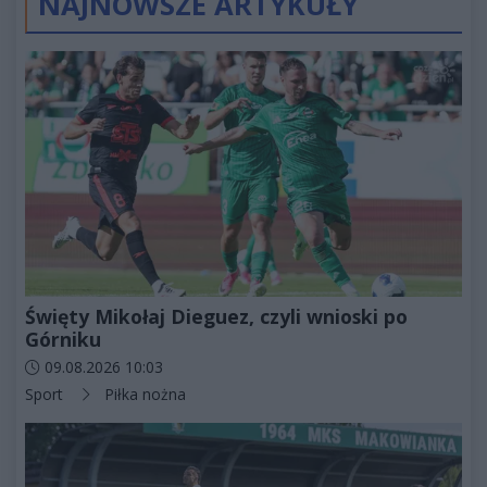
NAJNOWSZE ARTYKUŁY
Święty Mikołaj Dieguez, czyli wnioski po
Górniku
Data dodania artykułu:
09.08.2026 10:03
Kategorie artykułu:
Sport
Piłka nożna