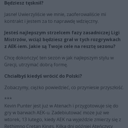
Będziesz tęsknił?
Jasne! Uwierzyliście we mnie, zaoferowaliście mi
kontrakt i jestem za to naprawdę wdzięczny.
Jesteś najlepszym strzelcem fazy zasadniczej Ligi
Mistrzów, wciąż będziesz grał w tych rozgrywkach
z AEK-iem. Jakie są Twoje cele na resztę sezonu?
Chcę dokończyć ten sezon w jak najlepszym stylu w
Grecji, utrzymać dobrą formę.
Chciałbyś kiedyś wrócić do Polski?
Zobaczymy, ciężko powiedzieć, co przyniesie przyszłość.
***
Kevin Punter jest już w Atenach i przygotowuje się do
gry w barwach AEK-u. Zadebiutować może już we
wtorek, 13 lutego, kiedy AEK na wyjeździe zmierzy się z
Rethimno Cretan Kings. Kilka dni później Ateńczycy