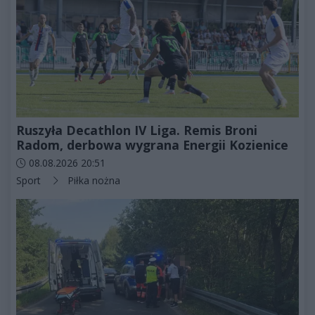
Ruszyła Decathlon IV Liga. Remis Broni
Radom, derbowa wygrana Energii Kozienice
Data dodania artykułu:
08.08.2026 20:51
Kategorie artykułu:
Sport
Piłka nożna