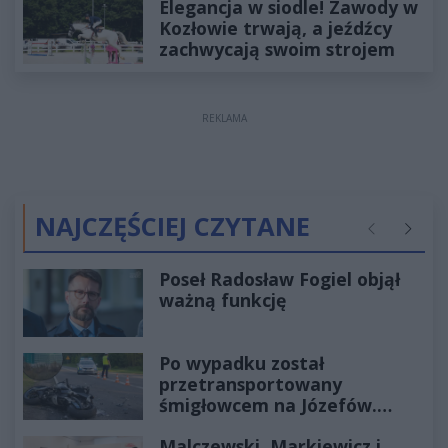
Elegancja w siodle! Zawody w
Kozłowie trwają, a jeźdźcy
zachwycają swoim strojem
REKLAMA
NAJCZĘŚCIEJ CZYTANE
Poprzednie
Następ
Poseł Radosław Fogiel objął
ważną funkcję
Po wypadku został
przetransportowany
śmigłowcem na Józefów.
Historia mrozi krew w żyłach
Malczewski, Markiewicz i