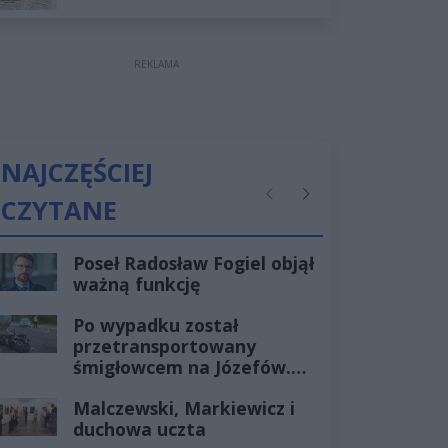
REKLAMA
NAJCZĘŚCIEJ
CZYTANE
Poprzednie
Następne
Poseł Radosław Fogiel objął
ważną funkcję
Po wypadku został
przetransportowany
śmigłowcem na Józefów.
Historia mrozi krew w
Malczewski, Markiewicz i
żyłach
duchowa uczta