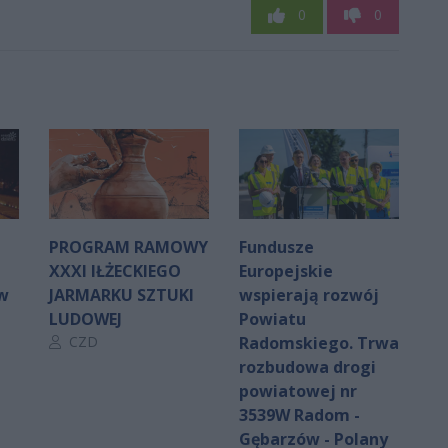
0
0
PROGRAM RAMOWY
Fundusze
XXXI IŁŻECKIEGO
Europejskie
 w
JARMARKU SZTUKI
wspierają rozwój
LUDOWEJ
Powiatu
Autor artykułu:
CZD
Radomskiego. Trwa
rozbudowa drogi
powiatowej nr
3539W Radom -
Gębarzów - Polany