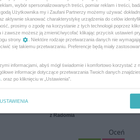
klam, wybór spersonalizowanych treści, pomiar reklam i treści, bad
 zgodą Użytkownika my i Zaufani Partnerzy możemy używać dokład
az aktywnie skanować charakterystykę urządzenia do celów identyfi
ść, prosimy o zgodę na korzystanie z tych technologii poprzez klikn
a i zawsze możesz ją zmienić/wycofać klikając przycisk ustawień pr
ogu strony
. Niektóre rodzaje przetwarzania danych nie wymagaj
iwić się takiemu przetwarzaniu. Preferencje będą miały zastosowania
szymi informacjami, abyś mógł świadomie i komfortowo korzystać z
gółowe informacje dotyczące przetwarzania Twoich danych znajdzi
s
. oraz po kliknięciu w „Ustawienia”.
USTAWIENIA
Oceń