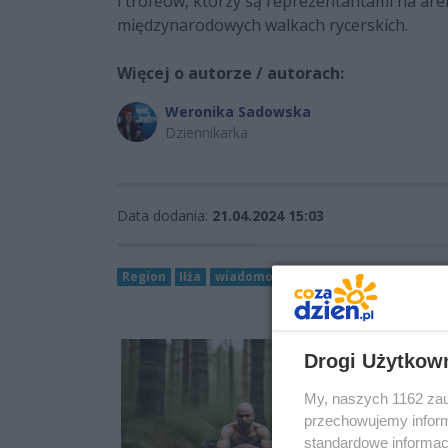
i trofeów, którzy są reprezentantami na are
międzynarodowych walkach rycerskich.
Więcej o autorze / autorach:
Weronika Sadowska
Dziennikarka
Data dodania:
21.04.2024 15:03
Region
Iłża
wiadomości region
Iłżeckie Dni Kul
Drogi Użytkow
My, naszych 1162 zau
przechowujemy informa
standardowe informac