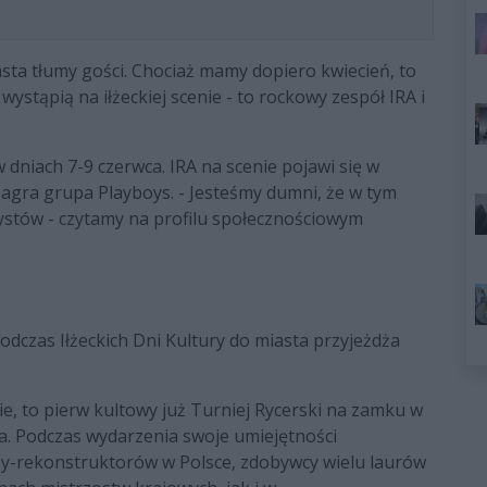
iasta tłumy gości. Chociaż mamy dopiero kwiecień, to
stąpią na iłżeckiej scenie - to rockowy zespół IRA i
 dniach 7-9 czerwca. IRA na scenie pojawi się w
zagra grupa Playboys. - Jesteśmy dumni, że w tym
ystów - czytamy na profilu społecznościowym
odczas Iłżeckich Dni Kultury do miasta przyjeżdża
, to pierw kultowy już Turniej Rycerski na zamku w
aja. Podczas wydarzenia swoje umiejętności
zy-rekonstruktorów w Polsce, zdobywcy wielu laurów