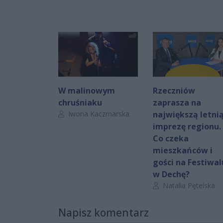
W malinowym
Rzeczniów
chruśniaku
zaprasza na
Autor artykułu:
Iwona Kaczmarska
największą letni
imprezę regionu.
Co czeka
mieszkańców i
gości na Festiwal
w Dechę?
Autor artykułu:
Natalia Pętelska
Napisz komentarz