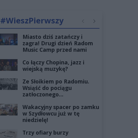
#WieszPierwszy
Poprzednie
Następne
Miasto dziś zatańczy i
zagra! Drugi dzień Radom
Music Camp przed nami
Co łączy Chopina, jazz i
wiejską muzykę?
Ze Słoikiem po Radomiu.
Wsiąść do pociągu
zatłoczonego...
Wakacyjny spacer po zamku
w Szydłowcu już w tę
niedzielę!
Trzy ofiary burzy