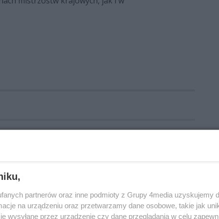
nach mistrzostw krajowych, jak i w
tury
Ira
WieszPierwszy
Iłżeckie dni kultury 2024
niku,
fanych partnerów oraz inne podmioty z Grupy 4media uzyskujemy d
cje na urządzeniu oraz przetwarzamy dane osobowe, takie jak unika
je wysyłane przez urządzenie czy dane przeglądania w celu zapewn