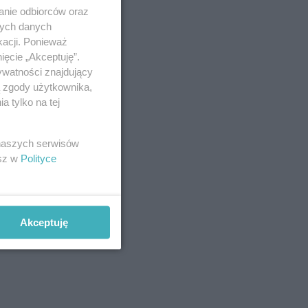
anie odbiorców oraz
nych danych
kacji. Ponieważ
ięcie „Akceptuję”.
ywatności znajdujący
ą zgody użytkownika,
 tylko na tej
 naszych serwisów
esz w
Polityce
Akceptuję