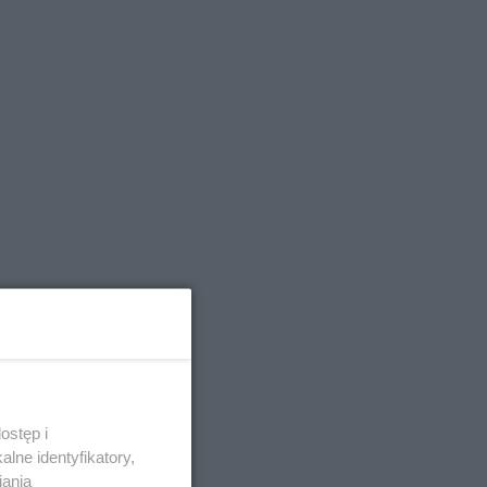
ostęp i
lne identyfikatory,
iania