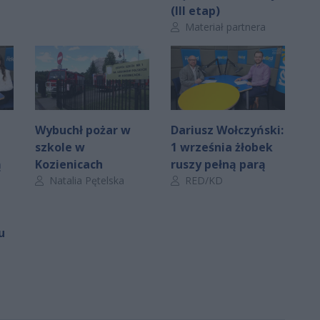
(III etap)
Autor artykułu:
Materiał partnera
Wybuchł pożar w
Dariusz Wołczyński:
szkole w
1 września żłobek
ą
Kozienicach
ruszy pełną parą
Autor artykułu:
Autor artykułu:
Natalia Pętelska
RED/KD
u