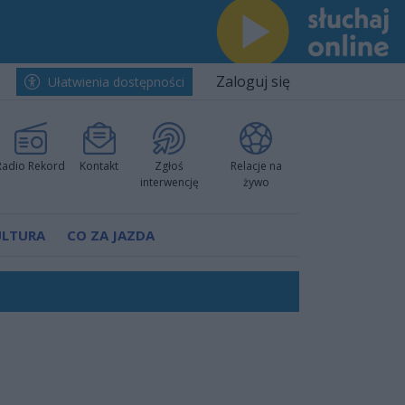
Zaloguj się
Ułatwienia dostępności
Radio Rekord
Kontakt
Zgłoś
Relacje na
interwencję
żywo
ULTURA
CO ZA JAZDA
nkurencyjne w Ustce!
 decyzję prokuratury