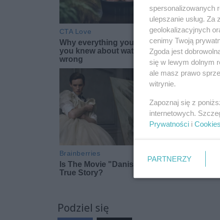
spersonalizowanych re
ulepszanie usług. Za
geolokalizacyjnych or
cenimy Twoją prywatno
Zgoda jest dobrowoln
się w lewym dolnym r
ale masz prawo sprzec
witrynie.
Zapoznaj się z poniż
internetowych. Szcze
Prywatności
i
Cookie
PARTNERZY
Podziel się