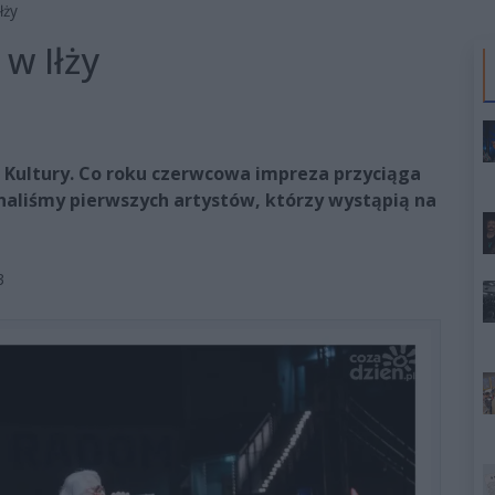
łży
 w Iłży
ni Kultury. Co roku czerwcowa impreza przyciąga
Poznaliśmy pierwszych artystów, którzy wystąpią na
3