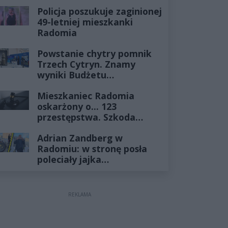
Policja poszukuje zaginionej
49-letniej mieszkanki
Radomia
Powstanie chytry pomnik
Trzech Cytryn. Znamy
wyniki Budżetu
Obywatelskiego 2027
Mieszkaniec Radomia
oskarżony o... 123
przestępstwa. Szkoda
wyceniona na ponad milion
Adrian Zandberg w
złotych
Radomiu: w stronę posła
poleciały jajka…
REKLAMA