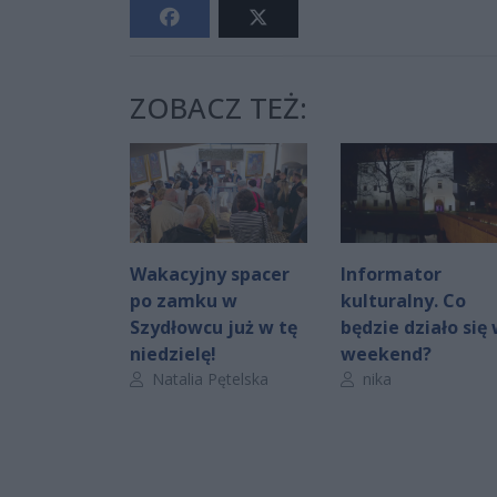
ZOBACZ TEŻ:
Wakacyjny spacer
Informator
po zamku w
kulturalny. Co
Szydłowcu już w tę
będzie działo się
niedzielę!
weekend?
Autor artykułu:
Autor artykułu:
Natalia Pętelska
nika