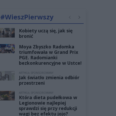
#WieszPierwszy
Poprzednie
Następne
Kobiety uczą się, jak się
bronić
Moya Zbyszko Radomka
triumfowała w Grand Prix
PGE. Radomianki
bezkonkurencyjne w Ustce!
ARTYKUŁ SPONSOROWANY
Jak światło zmienia odbiór
przestrzeni
ARTYKUŁ SPONSOROWANY
Która dieta pudełkowa w
Legionowie najlepiej
sprawdzi się przy redukcji
wagi bez efektu jojo?