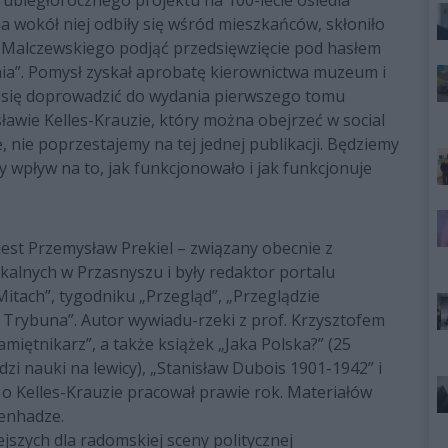
e ubiegłorocznego projektu na 100-lecie osiedla
ia wokół niej odbiły się wśród mieszkańców, skłoniło
 Malczewskiego podjąć przedsięwzięcie pod hasłem
ia”. Pomysł zyskał aprobatę kierownictwa muzeum i
się doprowadzić do wydania pierwszego tomu
isławie Kelles-Krauzie, który można obejrzeć w social
, nie poprzestajemy na tej jednej publikacji. Będziemy
y wpływ na to, jak funkcjonowało i jak funkcjonuje
jest Przemysław Prekiel – związany obecnie z
kalnych w Przasnyszu i były redaktor portalu
 Mitach”, tygodniku „Przegląd”, „Przeglądzie
u Trybuna”. Autor wywiadu-rzeki z prof. Krzysztofem
miętnikarz”, a także książek „Jaka Polska?” (25
zi nauki na lewicy), „Stanisław Dubois 1901-1942” i
o Kelles-Krauzie pracował prawie rok. Materiałów
penhadze.
ejszych dla radomskiej sceny politycznej