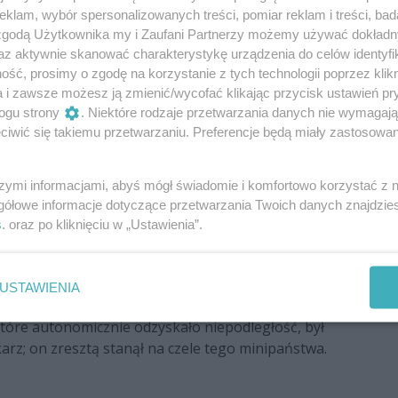
ństwu bardzo za to wdzięczny.
klam, wybór spersonalizowanych treści, pomiar reklam i treści, bad
 zgodą Użytkownika my i Zaufani Partnerzy możemy używać dokład
domiem związana była nie tylko Maria i Stanisław czy
az aktywnie skanować charakterystykę urządzenia do celów identyfi
acownik naukowy radomskiej uczelni, pomysłodawca i
ść, prosimy o zgodę na korzystanie z tych technologii poprzez klikn
omunikacji tramwajowej. - Maria zawsze powtarzała:
a i zawsze możesz ją zmienić/wycofać klikając przycisk ustawień pr
y nie zapominaj o Radomiu”. I tak to zostało u nas, w
ogu strony
. Niektóre rodzaje przetwarzania danych nie wymagaj
iwić się takiemu przetwarzaniu. Preferencje będą miały zastosowania
am: „Tylko nigdy nie zapominajcie o Radomiu”. No i ja
 serdecznie podziękować za waszą ciężką pracę i za
szymi informacjami, abyś mógł świadomie i komfortowo korzystać z
 „Panteonu...” to przedwojenny prezydent Radomia
gółowe informacje dotyczące przetwarzania Twoich danych znajdzi
udczyk Tadeusz Brzęk-Osiński; te tomy są już w
s
. oraz po kliknięciu w „Ustawienia”.
sze stał wybitnymi ludźmi; odważnymi,
lkimi patriotami. Mieliśmy naprawdę wybitnych
Radomia, regionu, kraju, ale i całej Europy – mówi
USTAWIENIA
o przypomnę, że twórcą Republiki Radomskiej -
tóre autonomicznie odzyskało niepodległość, był
arz; on zresztą stanął na czele tego minipaństwa.