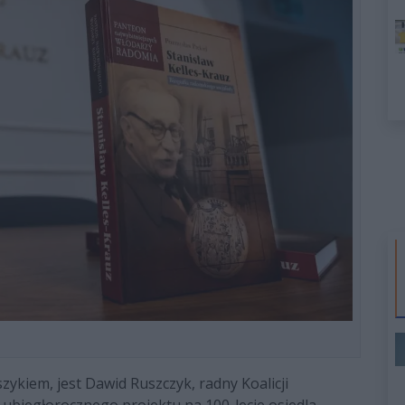
ykiem, jest Dawid Ruszczyk, radny Koalicji