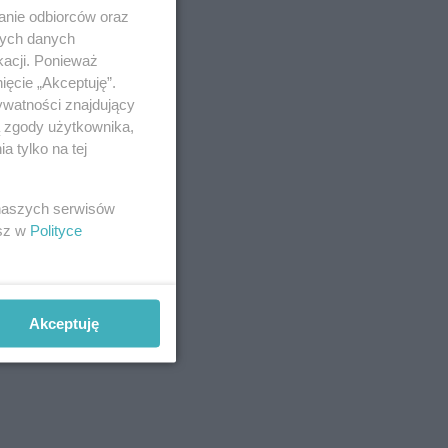
anie odbiorców oraz
nych danych
kacji. Ponieważ
ięcie „Akceptuję”.
ywatności znajdujący
ą zgody użytkownika,
 tylko na tej
 naszych serwisów
esz w
Polityce
Akceptuję