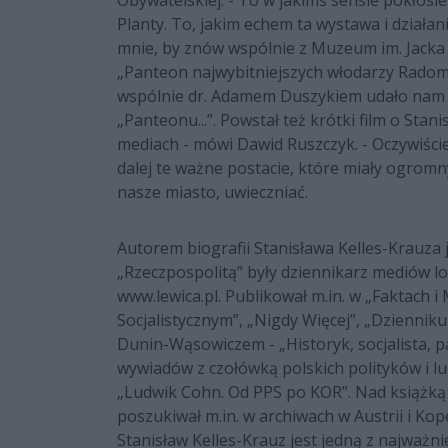
Obywatelskiej. - To w jakimś sensie pokłosi
Planty. To, jakim echem ta wystawa i działan
mnie, by znów wspólnie z Muzeum im. Jacka
„Panteon najwybitniejszych włodarzy Radom
wspólnie dr. Adamem Duszykiem udało nam 
„Panteonu...”. Powstał też krótki film o Stan
mediach - mówi Dawid Ruszczyk. - Oczywiście
dalej te ważne postacie, które miały ogromn
nasze miasto, uwieczniać.
Autorem biografii Stanisława Kelles-Krauza 
„Rzeczpospolitą” były dziennikarz mediów lo
www.lewica.pl. Publikował m.in. w „Faktach i
Socjalistycznym”, „Nigdy Więcej”, „Dziennik
Dunin-Wąsowiczem - „Historyk, socjalista, pa
wywiadów z czołówką polskich polityków i lud
„Ludwik Cohn. Od PPS po KOR”. Nad książką 
poszukiwał m.in. w archiwach w Austrii i Ko
Stanisław Kelles-Krauz jest jedną z najważni