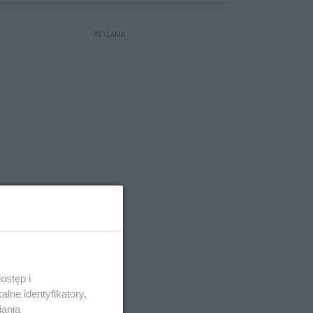
wyceniona na ponad milion
złotych
REKLAMA
ostęp i
lne identyfikatory,
iania