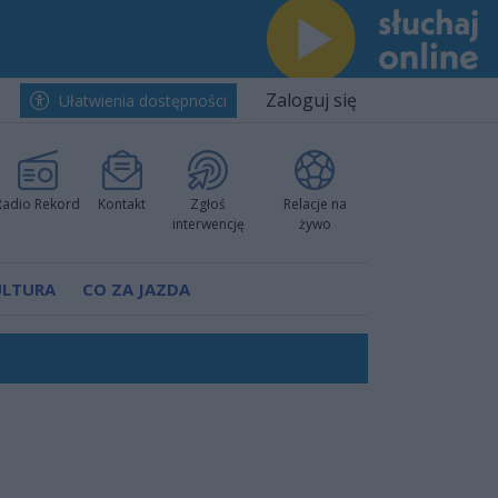
Zaloguj się
Ułatwienia dostępności
Radio Rekord
Kontakt
Zgłoś
Relacje na
interwencję
żywo
ULTURA
CO ZA JAZDA
nkurencyjne w Ustce!
ano umowę
Polski
 decyzję prokuratury
ów pokazali klasę
worzyć nową sportową tradycję"
ruchu