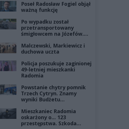
Poseł Radosław Fogiel objął
ważną funkcję
Po wypadku został
przetransportowany
śmigłowcem na Józefów.
Historia mrozi krew w
Malczewski, Markiewicz i
żyłach
duchowa uczta
Policja poszukuje zaginionej
49-letniej mieszkanki
Radomia
Powstanie chytry pomnik
Trzech Cytryn. Znamy
wyniki Budżetu
Obywatelskiego 2027
Mieszkaniec Radomia
oskarżony o... 123
przestępstwa. Szkoda