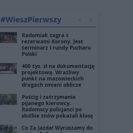
#WieszPierwszy
Poprzednie
Następne
Radomiak zagra z
rezerwami Korony. Jest
terminarz I rundy Pucharu
Polski
400 tys. zł na dokumentację
projektową. Wrażliwy
punkt na mazowieckich
drogach zmieni oblicze
Pościg i zatrzymanie
pijanego kierowcy.
Radomscy policjanci po
służbie znów pokazali klasę
Co Za Jazda! Wyruszamy do