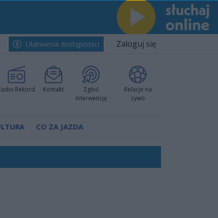
Zaloguj się
Ułatwienia dostępności
Radio Rekord
Kontakt
Zgłoś
Relacje na
interwencję
żywo
ULTURA
CO ZA JAZDA
ów pokazali klasę
rzowi
worzyć nową sportową tradycję"
ruchu