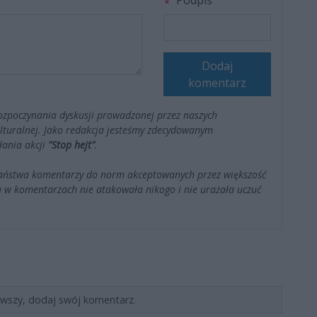
Podpis
Dodaj
komentarz
ozpoczynania dyskusji prowadzonej przez naszych
kulturalnej. Jako redakcja jesteśmy zdecydowanym
łania akcji
"Stop hejt"
.
Państwa komentarzy do norm akceptowanych przez większość
 w komentarzach nie atakowała nikogo i nie urażała uczuć
rwszy, dodaj swój komentarz.