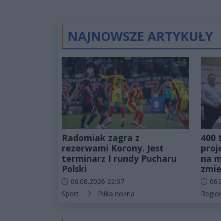
NAJNOWSZE ARTYKUŁY
Radomiak zagra z
400 
rezerwami Korony. Jest
proj
terminarz I rundy Pucharu
na m
Polski
zmie
Data dodania artykułu:
Data d
06.08.2026 22:07
06.
Kategorie artykułu:
Katego
Sport
Piłka nożna
Regio