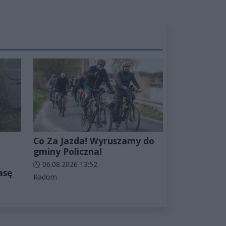
Co Za Jazda! Wyruszamy do
gminy Policzna!
Data dodania artykułu:
06.08.2026 13:52
asę
Kategorie artykułu:
Radom