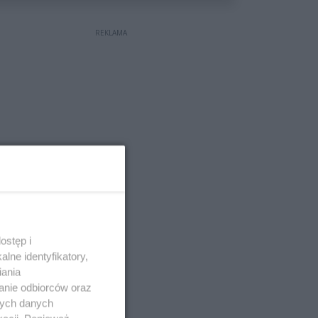
REKLAMA
ostęp i
lne identyfikatory,
iania
anie odbiorców oraz
nych danych