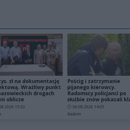
tys. zł na dokumentację
Pościg i zatrzymanie
ektową. Wrażliwy punkt
pijanego kierowcy.
azowieckich drogach
Radomscy policjanci po
ni oblicze
służbie znów pokazali kl
odania artykułu:
Data dodania artykułu:
08.2026 15:32
06.08.2026 14:05
rie artykułu:
Kategorie artykułu:
n
Radom