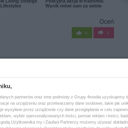
Oceń
0
0
niku,
fanych partnerów oraz inne podmioty z Grupy 4media uzyskujemy d
Adresy kultury |
Informator
cje na urządzeniu oraz przetwarzamy dane osobowe, takie jak unika
Muzeum Wsi
kulturalny. Co
je wysyłane przez urządzenie czy dane przeglądania w celu zapewn
 w
Radomskiej
będzie działo się w
klam, wybór spersonalizowanych treści, pomiar reklam i treści, bad
weekend?
 zgodą Użytkownika my i Zaufani Partnerzy możemy używać dokład
Autor artykułu:
nika