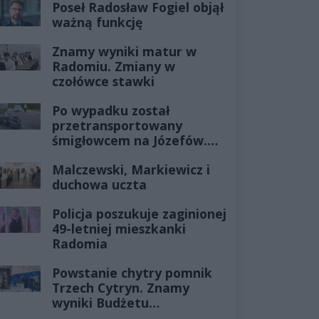
Poseł Radosław Fogiel objął
ważną funkcję
Znamy wyniki matur w
Radomiu. Zmiany w
czołówce stawki
Po wypadku został
przetransportowany
śmigłowcem na Józefów.
Historia mrozi krew w
Malczewski, Markiewicz i
żyłach
duchowa uczta
Policja poszukuje zaginionej
49-letniej mieszkanki
Radomia
Powstanie chytry pomnik
Trzech Cytryn. Znamy
wyniki Budżetu
Obywatelskiego 2027