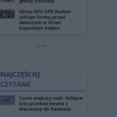
gminy Policzna!
Elmas-KPS APR Radom
szlifuje formę przed
debiutem w Orlen
Superlidze Kobiet
REKLAMA
NAJCZĘŚCIEJ
CZYTANE
Poprzednie
Następne
Coraz większy ruch. Kolejne
loty przekierowane z
Warszawy do Radomia