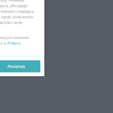
kacji. Ponieważ
ięcie „Akceptuję”.
ywatności znajdujący
ą zgody użytkownika,
 tylko na tej
 naszych serwisów
esz w
Polityce
Akceptuję