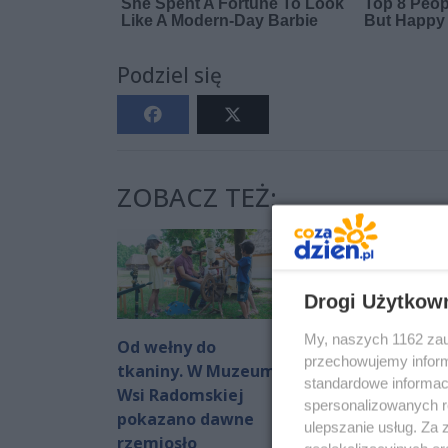
Podziel się
ZOBACZ TEŻ:
Drogi Użytkow
My, naszych 1162 zau
Od wełny do
Informator
przechowujemy informa
tkaniny. W Muzeum
kulturalny. Co
standardowe informac
Wsi Radomskiej
będzie działo się
spersonalizowanych re
pokazano dawne
weekend?
ulepszanie usług. Za
Autor artykułu:
rzemiosło
nika