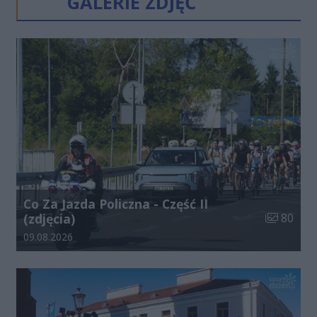
GALERIE ZDJĘĆ
Co Za Jazda Policzna - Część II
Liczba zdj
(zdjęcia)
80
Data dodania galerii:
09.08.2026