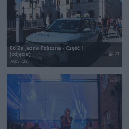
Co Za Jazda Policzna - Część I
Liczba zdj
(zdjęcia)
71
Data dodania galerii:
09.08.2026