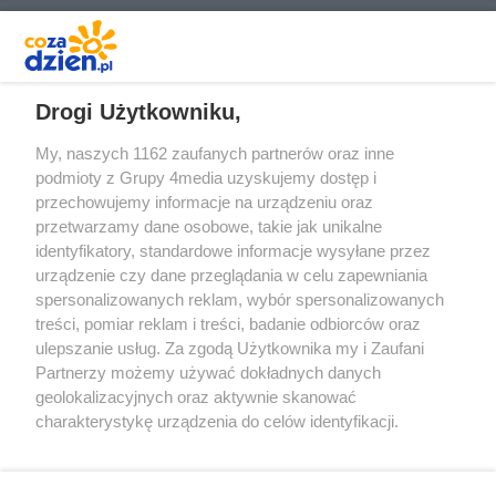
REKLAMA
Drogi Użytkowniku,
My, naszych 1162 zaufanych partnerów oraz inne
podmioty z Grupy 4media uzyskujemy dostęp i
przechowujemy informacje na urządzeniu oraz
przetwarzamy dane osobowe, takie jak unikalne
identyfikatory, standardowe informacje wysyłane przez
urządzenie czy dane przeglądania w celu zapewniania
spersonalizowanych reklam, wybór spersonalizowanych
Redakcja
Reklama
Prywatność
Praca Łódź
treści, pomiar reklam i treści, badanie odbiorców oraz
the:protocol
ulepszanie usług. Za zgodą Użytkownika my i Zaufani
Partnerzy możemy używać dokładnych danych
geolokalizacyjnych oraz aktywnie skanować
charakterystykę urządzenia do celów identyfikacji.
Ponieważ cenimy Twoją prywatność, prosimy o zgodę na
Szukaj
korzystanie z tych technologii poprzez kliknięcie
„Akceptuję”. Zgoda jest dobrowolna i zawsze możesz ją