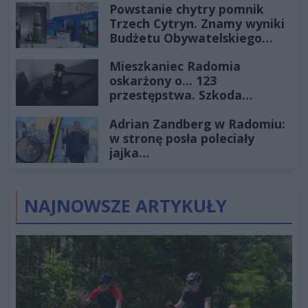
Powstanie chytry pomnik
Trzech Cytryn. Znamy wyniki
Budżetu Obywatelskiego
2027
Mieszkaniec Radomia
oskarżony o... 123
przestępstwa. Szkoda
wyceniona na ponad milion
Adrian Zandberg w Radomiu:
złotych
w stronę posła poleciały
jajka…
NAJNOWSZE ARTYKUŁY