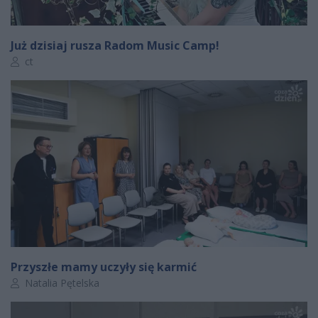
Już dzisiaj rusza Radom Music Camp!
Autor artykułu:
ct
Przyszłe mamy uczyły się karmić
Autor artykułu:
Natalia Pętelska