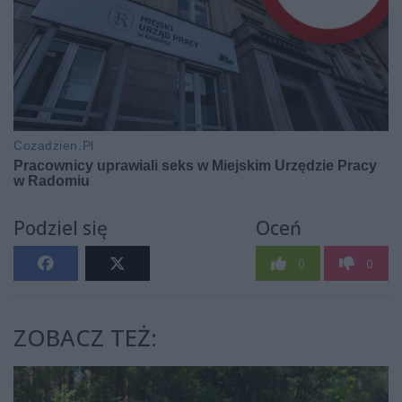
Podziel się
Oceń
0
0
ZOBACZ TEŻ: