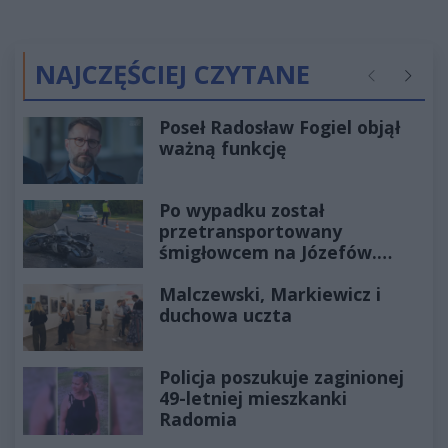
NAJCZĘŚCIEJ CZYTANE
Poprzednie
Następ
Poseł Radosław Fogiel objął
ważną funkcję
Po wypadku został
przetransportowany
śmigłowcem na Józefów.
Historia mrozi krew w żyłach
Malczewski, Markiewicz i
duchowa uczta
Policja poszukuje zaginionej
49-letniej mieszkanki
Radomia