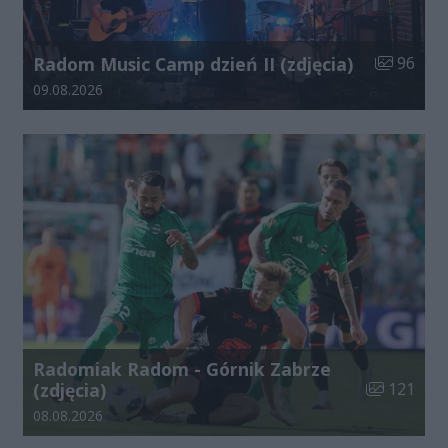
Liczba zdj
Radom Music Camp dzień II (zdjęcia)
96
Data dodania galerii:
09.08.2026
Radomiak Radom - Górnik Zabrze
Liczba zdjęć
(zdjęcia)
121
Data dodania galerii:
08.08.2026