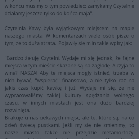
w końcu musimy o tym powiedzieć: zamykamy Czytelni
e
działamy jeszcze tylko do końca maja".
Czytelnia Kawy była wyjątkowym miejscem na mapie
naszego miasta. W komentarzach wiele osób pisze o
tym, że to duża strata. Pojawiły się m.in takie wpisy jak:
"Bardzo żałuję Czytelni. Wydaje mi się jednak, że fajne
miejsca w tym mieście skazane są na zagładę. A czyja to
wina? NASZA! Aby te miejsca mogły istnieć, trzeba w
nich bywać, "wspierać" finansowo, a nie tylko raz na
jakiś czas kupić kawkę i już. W
ydaje mi się, że nie
wypracowaliśmy takiej kultury spędzania wolnego
czasu, w innych miastach jest ona dużo bardziej
rozwinięta.
Brakuje u nas ciekawych miejsc, ale te, które są, na co
dzień świecą pustkami. Jeśli my się nie zmienimy, to
nasze miasto także nie przejdzie metamorfozy.