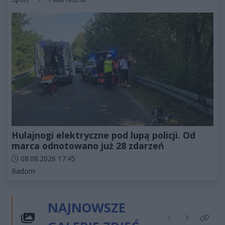
Hulajnogi elektryczne pod lupą policji. Od
marca odnotowano już 28 zdarzeń
Data dodania artykułu:
08.08.2026 17:45
Kategorie artykułu:
Radom
NAJNOWSZE
Poprzednie
Następne
Kliknij