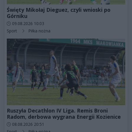
Święty Mikołaj Dieguez, czyli wnioski po
Górniku
Data dodania artykułu:
09.08.2026 10:03
Kategorie artykułu:
Sport
Piłka nożna
Ruszyła Decathlon IV Liga. Remis Broni
Radom, derbowa wygrana Energii Kozienice
Data dodania artykułu:
08.08.2026 20:51
Kategorie artykułu:
Sport
Piłka nożna