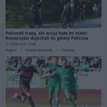
Pokonali trasę, ale wciąż było im mało!
Rowerzyści dojechali do gminy Policzna
Data dodania artykułu:
09.08.2026 15:46
Kategorie artykułu:
Region
Powiat zwoleński
Policzna