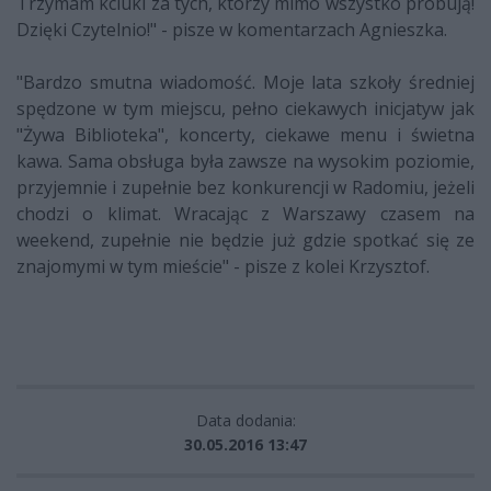
Trzymam kciuki za tych, którzy mimo wszystko próbują!
Dzięki Czytelnio!" - pisze w komentarzach Agnieszka.
"Bardzo smutna wiadomość. Moje lata szkoły średniej
spędzone w tym miejscu, pełno ciekawych inicjatyw jak
"Żywa Biblioteka", koncerty, ciekawe menu i świetna
kawa. Sama obsługa była zawsze na wysokim poziomie,
przyjemnie i zupełnie bez konkurencji w Radomiu, jeżeli
chodzi o klimat. Wracając z Warszawy czasem na
weekend, zupełnie nie będzie już gdzie spotkać się ze
znajomymi w tym mieście" - pisze z kolei Krzysztof.
Data dodania:
30.05.2016 13:47