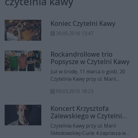
czytelnia kawy
Koniec Czytelni Kawy
30.05.2016 13:47
Rockandrollowe trio
Popsysze w Czytelni Kawy
Już w środę, 11 marca o godz. 20
Czytelnia Kawy przy ul. Marii
Skłodowskiej-Curie 4 zaprasza na
09.03.2015 18:23
koncert rockandrollowego trio
Popsysze.
Koncert Krzysztofa
Zalewskiego w Czytelni
Kawy
Czytelnia Kawy przy ul. Marii
Skłodowskiej-Curie 4 zaprasza w