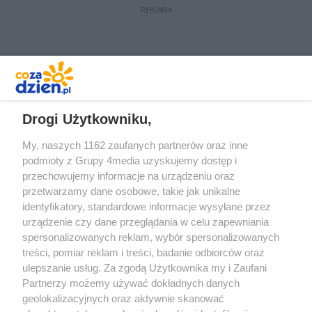
REKLAMA
REKLAMA
Drogi Użytkowniku,
My, naszych 1162 zaufanych partnerów oraz inne
podmioty z Grupy 4media uzyskujemy dostęp i
przechowujemy informacje na urządzeniu oraz
przetwarzamy dane osobowe, takie jak unikalne
identyfikatory, standardowe informacje wysyłane przez
urządzenie czy dane przeglądania w celu zapewniania
spersonalizowanych reklam, wybór spersonalizowanych
Redakcja
Reklama
Prywatność
Praca Łódź
treści, pomiar reklam i treści, badanie odbiorców oraz
the:protocol
ulepszanie usług. Za zgodą Użytkownika my i Zaufani
Partnerzy możemy używać dokładnych danych
geolokalizacyjnych oraz aktywnie skanować