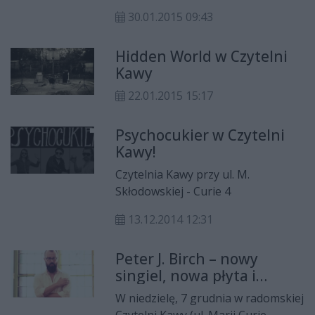
środę, 4 lutego na koncert
30.01.2015 09:43
Krzysztofa Zalewskiego. Krzysztof
Zalewski - autor tekstów,
Hidden World w Czytelni
kompozytor, multiinstrumentalista
Kawy
- to dziś jeden z najlepszych głosów
młodego pokolenia w Polsce.
22.01.2015 15:17
Początek koncertu o godz. 20,
wejście od godz. 19.
Psychocukier w Czytelni
Kawy!
Czytelnia Kawy przy ul. M.
Skłodowskiej - Curie 4
13.12.2014 12:31
Peter J. Birch – nowy
singiel, nowa płyta i
koncert w Czytelni Kawy
W niedzielę, 7 grudnia w radomskiej
Czytelni Kawy (ul. Marii Curie-