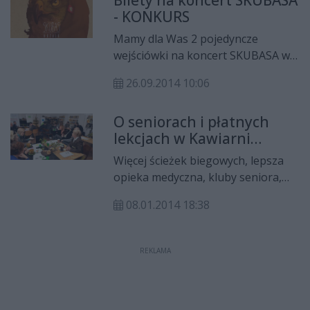
koncertu.
- KONKURS
Mamy dla Was 2 pojedyncze
wejściówki na koncert SKUBASA w
Radomiu. Koncert odbędzie się w
26.09.2014 10:06
niedzielę, 28 września w Czytelni
Kawy, przy ul. Marii Curie-
O seniorach i płatnych
Skłodowskiej 4. Start o godzinie
lekcjach w Kawiarni
20.00.
Obywatelskiej
Więcej ścieżek biegowych, lepsza
opieka medyczna, kluby seniora,
płatne zajęcia dodatkowe w
08.01.2014 18:38
szkołach - to tylko niektóre
propozycje przedstawicieli różnych
grup społecznych, omawiane w
REKLAMA
Kawiarni Obywatelskiej.