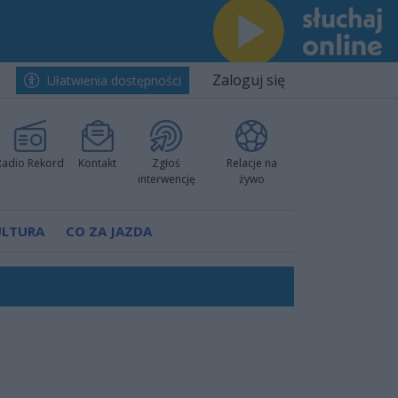
Zaloguj się
Ułatwienia dostępności
Radio Rekord
Kontakt
Zgłoś
Relacje na
interwencję
żywo
ULTURA
CO ZA JAZDA
nkurencyjne w Ustce!
ano umowę
Polski
 decyzję prokuratury
ów pokazali klasę
worzyć nową sportową tradycję"
ruchu