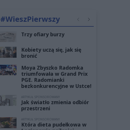
#WieszPierwszy
Poprzednie
Następne
Trzy ofiary burzy
Kobiety uczą się, jak się
bronić
Moya Zbyszko Radomka
triumfowała w Grand Prix
PGE. Radomianki
bezkonkurencyjne w Ustce!
ARTYKUŁ SPONSOROWANY
Jak światło zmienia odbiór
przestrzeni
ARTYKUŁ SPONSOROWANY
Która dieta pudełkowa w