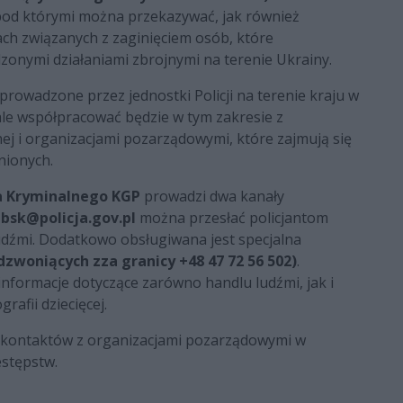
pod którymi można przekazywać, jak również
ch związanych z zaginięciem osób, które
zonymi działaniami zbrojnymi na terenie Ukrainy.
rowadzone przez jednostki Policji na terenie kraju w
le współpracować będzie w tym zakresie z
nej i organizacjami pozarządowymi, które zajmują się
nionych.
a Kryminalnego KGP
prowadzi dwa kanały
bsk@policja.gov.pl
można przesłać policjantom
udźmi. Dodatkowo obsługiwana jest specjalna
 dzwoniących zza granicy +48 47 72 56 502)
.
formacje dotyczące zarówno handlu ludźmi, jak i
rafii dziecięcej.
do kontaktów z organizacjami pozarządowymi w
estępstw.