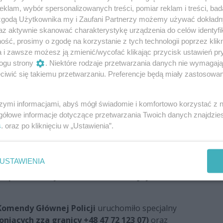
odbierają uchodźców, a także konwojów
klam, wybór spersonalizowanych treści, pomiar reklam i treści, bad
 zgodą Użytkownika my i Zaufani Partnerzy możemy używać dokład
pieczeństwo i porządek publiczny w miejscach, w
az aktywnie skanować charakterystykę urządzenia do celów identyfi
 recepcyjne, przejścia graniczne, miejsca
ść, prosimy o zgodę na korzystanie z tych technologii poprzez klikn
 pociągach transportujących uchodźców, a także, aby
a i zawsze możesz ją zmienić/wycofać klikając przycisk ustawień pr
odźców np. rozładowywaniu pociągów, którymi
ogu strony
. Niektóre rodzaje przetwarzania danych nie wymagaj
ny,
iwić się takiemu przetwarzaniu. Preferencje będą miały zastosowania
ałania obserwacyjne i rozpoznawcze celem
że dochodzić do przestępstw lub sytuacji
szymi informacjami, abyś mógł świadomie i komfortowo korzystać z
drowia, w tym również związanych z handlem ludźmi.
gółowe informacje dotyczące przetwarzania Twoich danych znajdzi
s
. oraz po kliknięciu w „Ustawienia”.
 osób, które mogą chcieć wykorzystać trudną
icji uruchomiła telefony dyżurne oraz kontakty
kazać Policji informacje o przypadkach handlu
USTAWIENIA
 oraz zaginięciach uchodźców i ich rodzin,
 z prowadzonymi działaniami zbrojnymi na
omendy Głównej Policji
uruchomiło specjalny
oniących zza granicy +48 47 72 123 07)
oraz