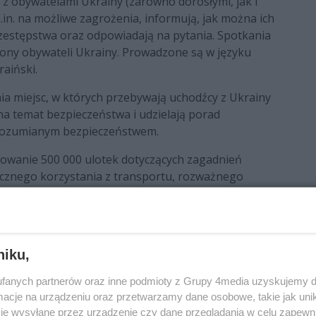
z obywatelami Ukrainy (zarówno dorosłymi, jak i
in. na możliwe zagrożenia, informują, jak można ich
 przestępstwa oraz odpowiadają na pytania. Spotkania
rony obywateli Ukrainy. Prowadzone są w języku
raiński.
 miejsc, w których przebywają uchodźcy z Ukrainy
a temat bezpieczeństwa i udzielają porad
 rozumianym bezpieczeństwem.
kowanie 500 000 ulotek dotyczących zagadnień
ecznego korzystania z transportu, rozważnego
ąc wyżej wspominane możliwości zgłaszania
 handlu ludźmi. Ulotki te opracowane są w języku
e uchodźcom z Ukrainy przez policjantów.
niku,
-ukraińskiej realizując zadania w trzech głównych
fanych partnerów oraz inne podmioty z Grupy 4media uzyskujemy d
cje na urządzeniu oraz przetwarzamy dane osobowe, takie jak unika
ść ruchu celem jak najszybszego i najlepszego
je wysyłane przez urządzenie czy dane przeglądania w celu zapewn