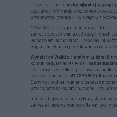
skrzynkę e-mail:
cpozkgp@policja.gov.pl
, 
uzyskiwać informacje oraz pomoc w sytuacja
przekroczyły granicę RP w związku z prowad
CPOZ KGP na bieżąco monitorując działania p
zakresie poszukiwania osób zaginionych sta
jednostkami administracji rządowej, publicz
wsparciem Policji w poszukiwaniu osób zagi
Wydział do Walki z Handlem Ludźmi Biur
komunikacji. Na adres e-mail:
handelludzmi
informacje o wszelkich przejawach handlu l
infolinia o numerze:
47 72 56 502 (dla osób
Dzwoniąc pod ten numer przekazać można in
przestępstw seksualnych, pedofilii czy pornog
Infolinia ta jest również wykorzystywana 
zakresie niesienia pomocy ofiarom tych prz