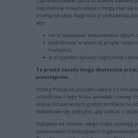
Zaprezentowane spoty to kolejny element po
zagubieni w nowym miejscu mogą stać się o
trudną sytuację. Nagrania przedstawiają po
aby:
nie przekazywać dokumentów obcym os
podróżować w większej grupie i popro
transport,
w przypadku sytuacji zagrożenia zadz
Te proste zasady mogą skutecznie przyczy
przestępców.
Polska Policja od początku wojny na Ukrai
uchodźców z tego kraju, prowadzi szereg d
wojną. Od pierwszych godzin konfliktu na o
dodatkowe siły policyjne, aby zadbać o bez
Policjanci na terenie całego kraju udzielaj
pomocowych (recepcyjnych) organizowanych