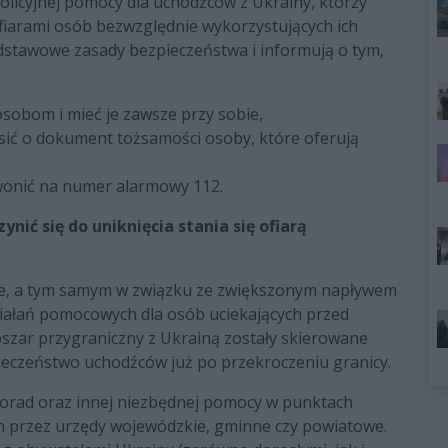
licyjnej pomocy dla uchodźców z Ukrainy, którzy
fiarami osób bezwzględnie wykorzystujących ich
dstawowe zasady bezpieczeństwa i informują o tym,
obom i mieć je zawsze przy sobie,
sić o dokument tożsamości osoby, które oferują
wonić na numer alarmowy 112.
nić się do uniknięcia stania się ofiarą
nie, a tym samym w związku ze zwiększonym napływem
ziałań pomocowych dla osób uciekających przed
bszar przygraniczny z Ukrainą zostały skierowane
pieczeństwo uchodźców już po przekroczeniu granicy.
ą porad oraz innej niezbędnej pomocy w punktach
 przez urzędy wojewódzkie, gminne czy powiatowe.