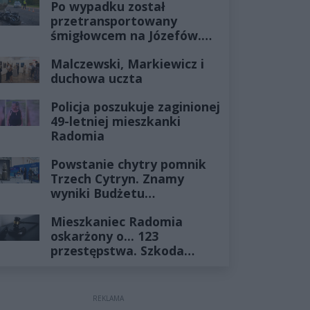
Po wypadku został
przetransportowany
śmigłowcem na Józefów.
Historia mrozi krew w
Malczewski, Markiewicz i
żyłach
duchowa uczta
Policja poszukuje zaginionej
49-letniej mieszkanki
Radomia
Powstanie chytry pomnik
Trzech Cytryn. Znamy
wyniki Budżetu
Obywatelskiego 2027
Mieszkaniec Radomia
oskarżony o... 123
przestępstwa. Szkoda
wyceniona na ponad milion
złotych
REKLAMA