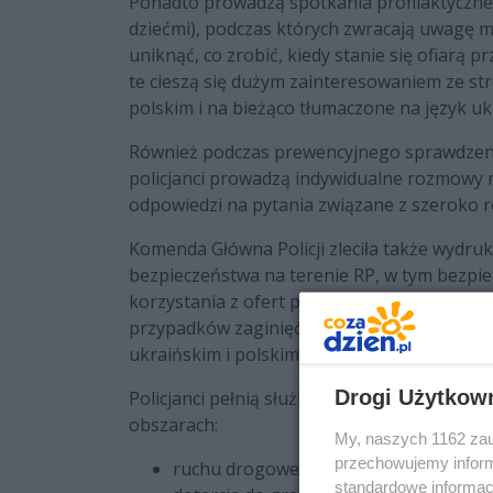
Ponadto prowadzą spotkania profilaktyczne 
dziećmi), podczas których zwracają uwagę m.
uniknąć, co zrobić, kiedy stanie się ofiarą
te cieszą się dużym zainteresowaniem ze st
polskim i na bieżąco tłumaczone na język uk
Również podczas prewencyjnego sprawdzenia
policjanci prowadzą indywidualne rozmowy n
odpowiedzi na pytania związane z szeroko
Komenda Główna Policji zleciła także wydru
bezpieczeństwa na terenie RP, w tym bezpi
korzystania z ofert pracy, a także wskazuj
przypadków zaginięć ludzi na terytorium RP,
ukraińskim i polskim i na bieżąco rozdawan
Drogi Użytkow
Policjanci pełnią służbę przy granicy polsko
obszarach:
My, naszych 1162 zau
przechowujemy informa
ruchu drogowego, aby zapewnić płynno
standardowe informac