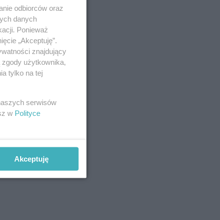
anie odbiorców oraz
nych danych
kacji. Ponieważ
ięcie „Akceptuję”.
ywatności znajdujący
ą zgody użytkownika,
 tylko na tej
 naszych serwisów
esz w
Polityce
Akceptuję