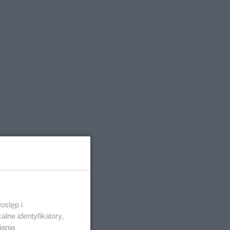
ostęp i
lne identyfikatory,
iania