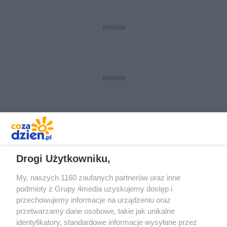
REKLAMA
REKLAMA
REKLAMA
Drogi Użytkowniku,
My, naszych 1160 zaufanych partnerów oraz inne
podmioty z Grupy 4media uzyskujemy dostęp i
przechowujemy informacje na urządzeniu oraz
przetwarzamy dane osobowe, takie jak unikalne
identyfikatory, standardowe informacje wysyłane przez