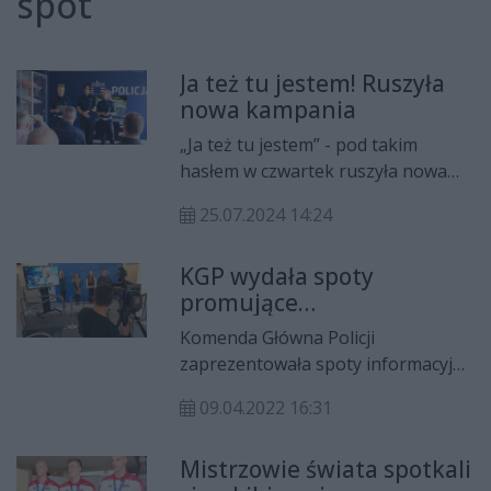
spot
Ja też tu jestem! Ruszyła
nowa kampania
„Ja też tu jestem” - pod takim
hasłem w czwartek ruszyła nowa
kampania mazowieckiej drogówki,
25.07.2024 14:24
realizowana w ramach
ogólnopolskiej akcji „Dla każdego
KGP wydała spoty
jest miejsce na drodze”.
promujące
bezpieczeństwo podczas
Komenda Główna Policji
podróży dla Ukraińców
zaprezentowała spoty informacyjne
kierowane do uchodźców z Ukrainy
09.04.2022 16:31
dotyczące bezpieczeństwa i
zachowania ostrożności.
Mistrzowie świata spotkali