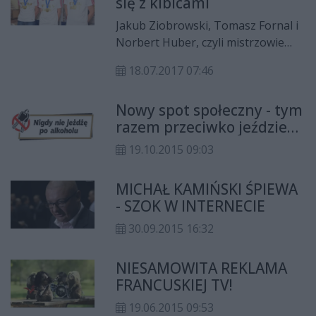
się z kibicami
Jakub Ziobrowski, Tomasz Fornal i
Norbert Huber, czyli mistrzowie
świata juniorów i jednocześnie
18.07.2017 07:46
zawodnicy Cerradu Czarnych
Radom spotkali się w poniedziałek,
Nowy spot społeczny - tym
17 lipca z radomskimi kibicami. Był
razem przeciwko jeździe
to ich pierwszy przyjazd do
po alkoholu.
Radomia po wywalczeniu złotych
19.10.2015 09:03
medali.
MICHAŁ KAMIŃSKI ŚPIEWA
- SZOK W INTERNECIE
30.09.2015 16:32
NIESAMOWITA REKLAMA
FRANCUSKIEJ TV!
19.06.2015 09:53