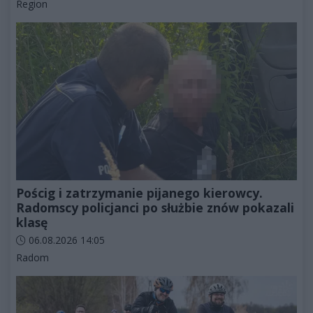
Kategorie artykułu:
Region
Pościg i zatrzymanie pijanego kierowcy.
Radomscy policjanci po służbie znów pokazali
klasę
Data dodania artykułu:
06.08.2026 14:05
Kategorie artykułu:
Radom