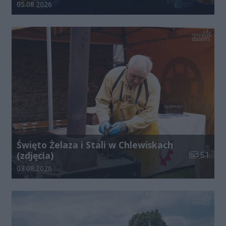
Data dodania galerii:
05.08.2026
Święto Żelaza i Stali w Chlewiskach
Liczba zdj
(zdjęcia)
51
Data dodania galerii:
03.08.2026