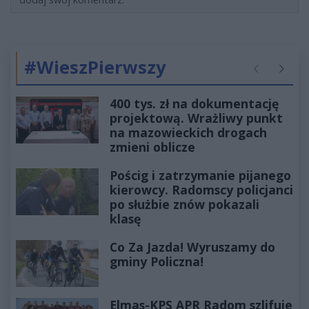
#WieszPierwszy
Poprzednie
Następ
400 tys. zł na dokumentację
projektową. Wrażliwy punkt
na mazowieckich drogach
zmieni oblicze
Pościg i zatrzymanie pijanego
kierowcy. Radomscy policjanci
po służbie znów pokazali
klasę
Co Za Jazda! Wyruszamy do
gminy Policzna!
Elmas-KPS APR Radom szlifuje