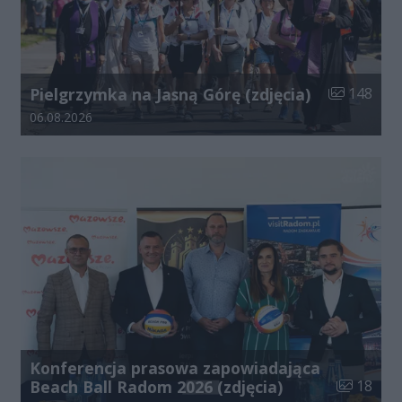
Liczba zdjęć
Pielgrzymka na Jasną Górę (zdjęcia)
148
Data dodania galerii:
06.08.2026
Konferencja prasowa zapowiadająca
Liczba zdj
Beach Ball Radom 2026 (zdjęcia)
18