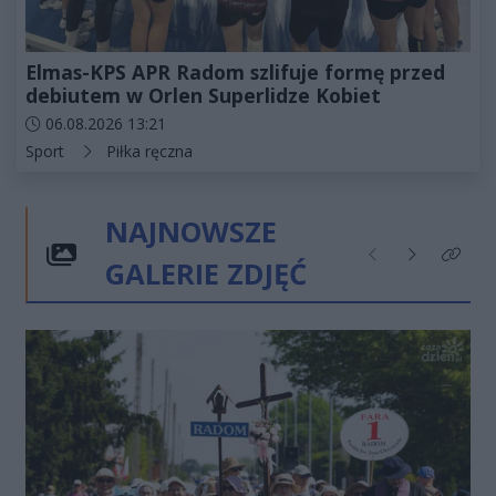
Elmas-KPS APR Radom szlifuje formę przed
debiutem w Orlen Superlidze Kobiet
Data dodania artykułu:
06.08.2026 13:21
Kategorie artykułu:
Sport
Piłka ręczna
NAJNOWSZE
GALERIE ZDJĘĆ
Poprzednie
Następne
Kliknij