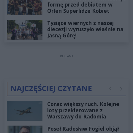
formę przed debiutem w
Orlen Superlidze Kobiet
Tysiące wiernych z naszej
diecezji wyruszyło właśnie na
Jasną Górę!
REKLAMA
NAJCZĘŚCIEJ CZYTANE
Poprzednie
Następ
Coraz większy ruch. Kolejne
loty przekierowane z
Warszawy do Radomia
Poseł Radosław Fogiel objął