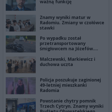
ważną funkcję
Znamy wyniki matur w
Radomiu. Zmiany w czołówce
stawki
Po wypadku został
przetransportowany
śmigłowcem na Józefów.
Historia mrozi krew w żyłach
Malczewski, Markiewicz i
duchowa uczta
Policja poszukuje zaginionej
49-letniej mieszkanki
Radomia
Powstanie chytry pomnik
Trzech Cytryn. Znamy wyniki
Budżetu Obywatelskiego