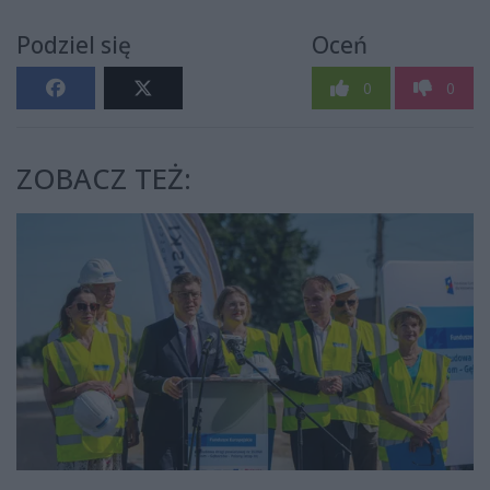
Podziel się
Oceń
0
0
ZOBACZ TEŻ: