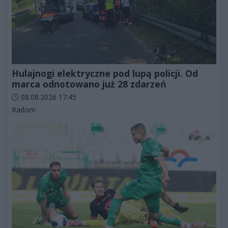
Hulajnogi elektryczne pod lupą policji. Od
marca odnotowano już 28 zdarzeń
Data dodania artykułu:
08.08.2026 17:45
Kategorie artykułu:
Radom