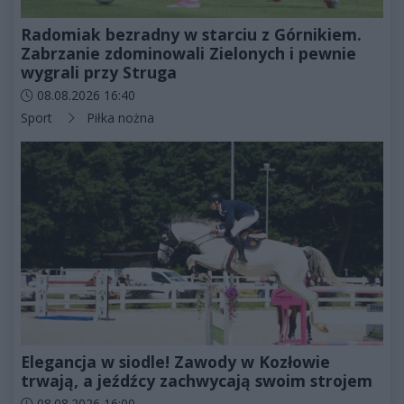
Radomiak bezradny w starciu z Górnikiem.
Zabrzanie zdominowali Zielonych i pewnie
wygrali przy Struga
Data dodania artykułu:
08.08.2026 16:40
Kategorie artykułu:
Sport
Piłka nożna
Elegancja w siodle! Zawody w Kozłowie
trwają, a jeźdźcy zachwycają swoim strojem
Data dodania artykułu:
08.08.2026 16:00