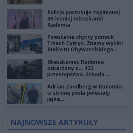
Policja poszukuje zaginionej
49-letniej mieszkanki
Radomia
Powstanie chytry pomnik
Trzech Cytryn. Znamy wyniki
Budżetu Obywatelskiego
2027
Mieszkaniec Radomia
oskarżony o... 123
przestępstwa. Szkoda
wyceniona na ponad milion
Adrian Zandberg w Radomiu:
złotych
w stronę posła poleciały
jajka…
NAJNOWSZE ARTYKUŁY