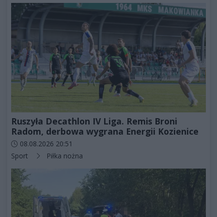
Ruszyła Decathlon IV Liga. Remis Broni
Radom, derbowa wygrana Energii Kozienice
Data dodania artykułu:
08.08.2026 20:51
Kategorie artykułu:
Sport
Piłka nożna