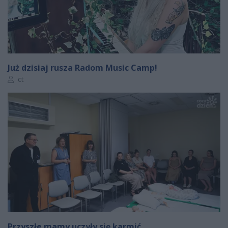
Już dzisiaj rusza Radom Music Camp!
Autor artykułu:
ct
Przyszłe mamy uczyły się karmić