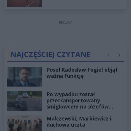
REKLAMA
NAJCZĘŚCIEJ CZYTANE
Poprzednie
Następ
Poseł Radosław Fogiel objął
ważną funkcję
Po wypadku został
przetransportowany
śmigłowcem na Józefów.
Historia mrozi krew w żyłach
Malczewski, Markiewicz i
duchowa uczta