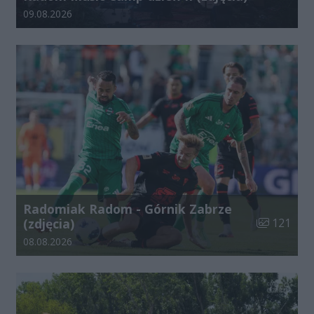
Data dodania galerii:
09.08.2026
Radomiak Radom - Górnik Zabrze
Liczba zdjęć
(zdjęcia)
121
Data dodania galerii:
08.08.2026