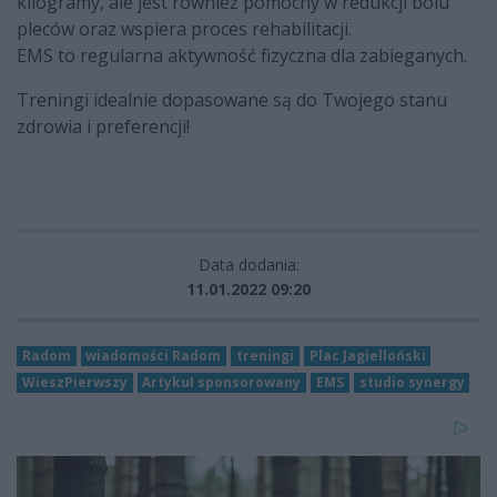
kilogramy, ale jest również pomocny w redukcji bólu
pleców oraz wspiera proces rehabilitacji.
EMS to regularna aktywność fizyczna dla zabieganych.
Treningi idealnie dopasowane są do Twojego stanu
zdrowia i preferencji!
Data dodania:
11.01.2022 09:20
Radom
wiadomości Radom
treningi
Plac Jagielloński
WieszPierwszy
Artykuł sponsorowany
EMS
studio synergy