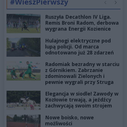
#WieszPierwszy
Poprzednie
Następ
Ruszyła Decathlon IV Liga.
Remis Broni Radom, derbowa
wygrana Energii Kozienice
Hulajnogi elektryczne pod
lupą policji. Od marca
odnotowano już 28 zdarzeń
Radomiak bezradny w starciu
z Górnikiem. Zabrzanie
zdominowali Zielonych i
pewnie wygrali przy Struga
Elegancja w siodle! Zawody w
Kozłowie trwają, a jeźdźcy
zachwycają swoim strojem
Nowe boisko, nowe
możliwości