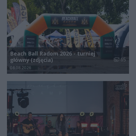
Beach Ball Radom 2026 - turniej
Liczba zdj
główny (zdjęcia)
65
Data dodania galerii:
08.08.2026