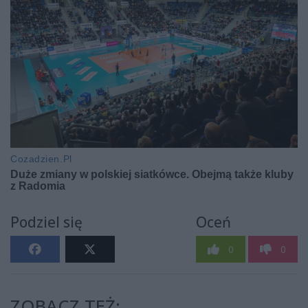
Podziel się
Oceń
0
0
ZOBACZ TEŻ: