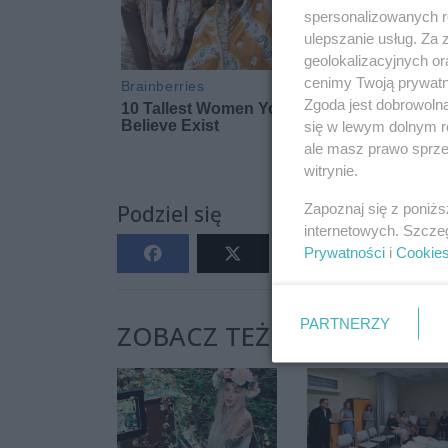
spersonalizowanych re
ulepszanie usług. Za
geolokalizacyjnych or
cenimy Twoją prywatno
Zgoda jest dobrowoln
się w lewym dolnym r
ale masz prawo sprzec
witrynie.
Zapoznaj się z poniż
Podziel się
internetowych. Szcze
Prywatności
i
Cookie
PARTNERZY
ZOBACZ TEŻ: