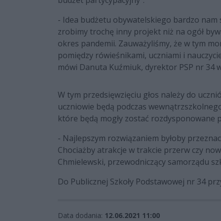
budżet partycypacyjny".
- Idea budżetu obywatelskiego bardzo nam s
zrobimy trochę inny projekt niż na ogół byw
okres pandemii. Zauważyliśmy, że w tym mom
pomiędzy rówieśnikami, uczniami i nauczyci
mówi Danuta Kuźmiuk, dyrektor PSP nr 34 
W tym przedsięwzięciu głos należy do uczni
uczniowie będą podczas wewnątrzszkolnego
które będą mogły zostać rozdysponowane p
- Najlepszym rozwiązaniem byłoby przeznacz
Chociażby atrakcje w trakcie przerw czy no
Chmielewski, przewodniczący samorządu szk
Do Publicznej Szkoły Podstawowej nr 34 przy
Data dodania:
12.06.2021 11:00