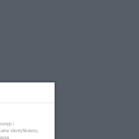
ostęp i
lne identyfikatory,
iania