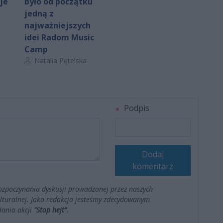
je
było od początku
jedną z
najważniejszych
idei Radom Music
Camp
Autor artykułu:
Natalia Pętelska
Podpis
Dodaj
komentarz
ozpoczynania dyskusji prowadzonej przez naszych
kulturalnej. Jako redakcja jesteśmy zdecydowanym
łania akcji
"Stop hejt"
.