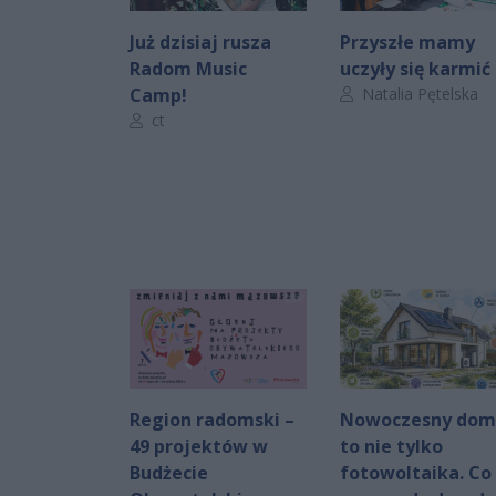
Już dzisiaj rusza
Przyszłe mamy
Radom Music
uczyły się karmić
Autor artykułu:
Camp!
Natalia Pętelska
Autor artykułu:
ct
Region radomski –
Nowoczesny dom
49 projektów w
to nie tylko
Budżecie
fotowoltaika. Co