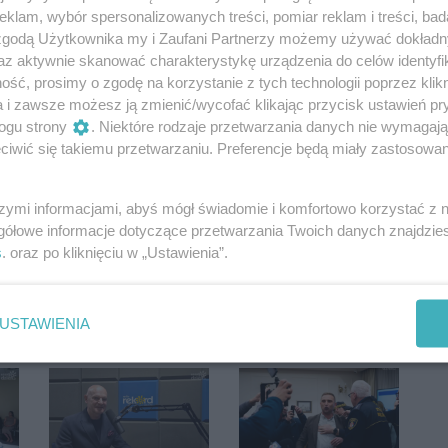
klam, wybór spersonalizowanych treści, pomiar reklam i treści, bad
 zgodą Użytkownika my i Zaufani Partnerzy możemy używać dokład
az aktywnie skanować charakterystykę urządzenia do celów identyfi
ść, prosimy o zgodę na korzystanie z tych technologii poprzez klikn
a i zawsze możesz ją zmienić/wycofać klikając przycisk ustawień pr
ogu strony
. Niektóre rodzaje przetwarzania danych nie wymagaj
iwić się takiemu przetwarzaniu. Preferencje będą miały zastosowania
szymi informacjami, abyś mógł świadomie i komfortowo korzystać z
Oceń
gółowe informacje dotyczące przetwarzania Twoich danych znajdzi
s
. oraz po kliknięciu w „Ustawienia”.
0
0
USTAWIENIA