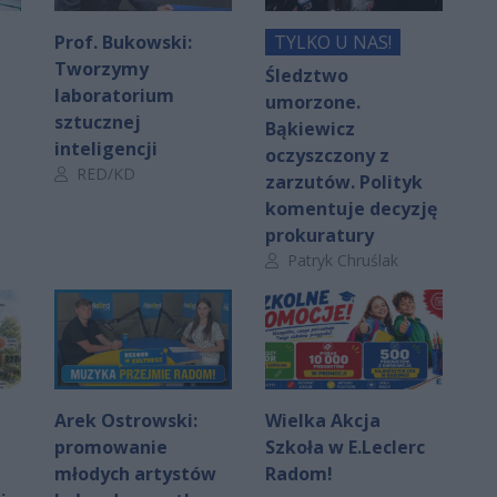
Prof. Bukowski:
TYLKO U NAS!
Tworzymy
Śledztwo
laboratorium
umorzone.
sztucznej
Bąkiewicz
inteligencji
oczyszczony z
Autor artykułu:
RED/KD
zarzutów. Polityk
komentuje decyzję
prokuratury
Autor artykułu:
Patryk Chruślak
Arek Ostrowski:
Wielka Akcja
promowanie
Szkoła w E.Leclerc
młodych artystów
Radom!