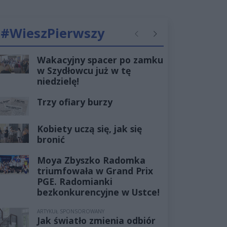
#WieszPierwszy
Poprzednie
Następne
Wakacyjny spacer po zamku
w Szydłowcu już w tę
niedzielę!
Trzy ofiary burzy
Kobiety uczą się, jak się
bronić
Moya Zbyszko Radomka
triumfowała w Grand Prix
PGE. Radomianki
bezkonkurencyjne w Ustce!
ARTYKUŁ SPONSOROWANY
Jak światło zmienia odbiór