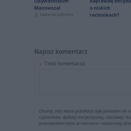
Obywatelskim
naprawdę decydu
Mazowsza!
o niskich
Autor artykułu:
Materiał partnera
rachunkach?
Napisz komentarz
Treść komentarza
Chcemy, żeby nasze publikacje były powodem do r
Czytelników; dyskusji merytorycznej, rzeczowej i 
przeciwnikiem hejtu w Internecie i wspieramy dzia