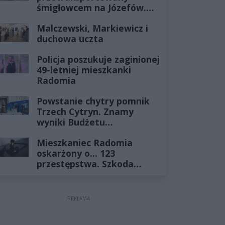
śmigłowcem na Józefów.
Historia mrozi krew w
Malczewski, Markiewicz i
żyłach
duchowa uczta
Policja poszukuje zaginionej
49-letniej mieszkanki
Radomia
Powstanie chytry pomnik
Trzech Cytryn. Znamy
wyniki Budżetu
Obywatelskiego 2027
Mieszkaniec Radomia
oskarżony o... 123
przestępstwa. Szkoda
wyceniona na ponad milion
złotych
REKLAMA