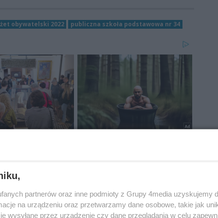
żet obywatelski 2022
publiczna szkoła podstawowa nr 34
niku,
fanych partnerów oraz inne podmioty z Grupy 4media uzyskujemy d
cje na urządzeniu oraz przetwarzamy dane osobowe, takie jak unika
je wysyłane przez urządzenie czy dane przeglądania w celu zapewn