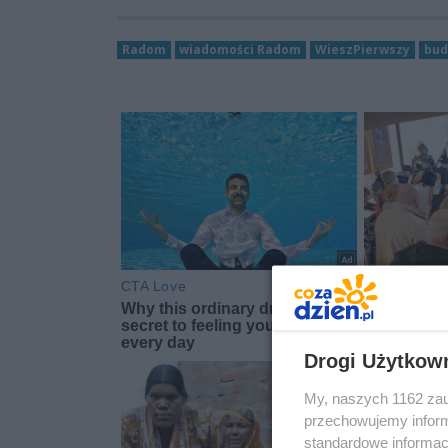
Radom
wiadomości Radom
WieszPierwszy
bud
Drogi Użytkow
My, naszych 1162 zau
przechowujemy informa
standardowe informac