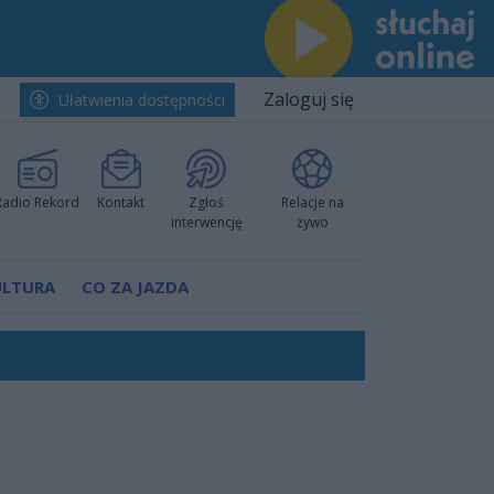
Zaloguj się
Ułatwienia dostępności
Radio Rekord
Kontakt
Zgłoś
Relacje na
interwencję
żywo
ULTURA
CO ZA JAZDA
nkurencyjne w Ustce!
ano umowę
Polski
 decyzję prokuratury
ów pokazali klasę