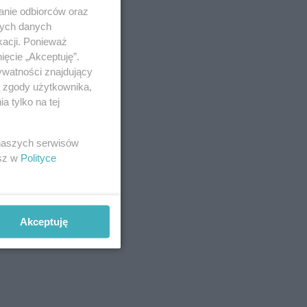
anie odbiorców oraz
nych danych
kacji. Ponieważ
ięcie „Akceptuję”.
ywatności znajdujący
ą zgody użytkownika,
 tylko na tej
 naszych serwisów
esz w
Polityce
Akceptuję