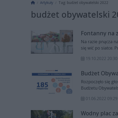
Strona główna
Artykuły
Tag: budżet obywatelski 2022
budżet obywatelski 2
Fontanny na z
Na razie pnącza na 
się wić po siatce.
mural. To pierwszy 
19.10.2022 20:30
fontannach" w ram
Budżet Obywat
Rozpoczęło się gł
Budżetu Obywatels
zgłoszonych przez
01.06.2022 09:29
tys. złotych. Głos
Wodny plac z