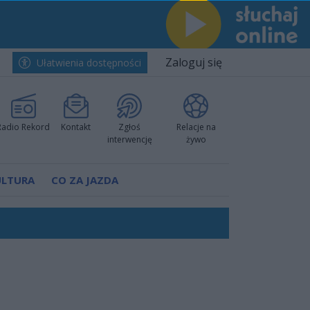
Zaloguj się
Ułatwienia dostępności
Radio Rekord
Kontakt
Zgłoś
Relacje na
interwencję
żywo
ULTURA
CO ZA JAZDA
worzyć nową sportową tradycję"
ruchu