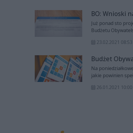
BO: Wnioski 
Już ponad sto pro
Budżetu Obywatels
23.02.2021 08:53
Budżet Obywat
Na poniedziałkowej
jakie powinien spe
rok. W przyszłym r
26.01.2021 10:00
o ponad milion zło