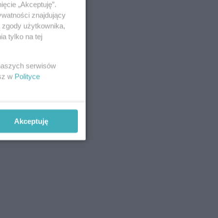
ięcie „Akceptuję”.
ywatności znajdujący
ą zgody użytkownika,
 tylko na tej
 naszych serwisów
esz w
Polityce
Akceptuję