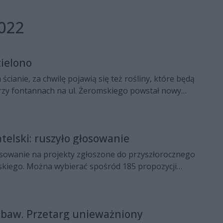
022
ielono
ścianie, za chwilę pojawią się też rośliny, które będą
 Przy fontannach na ul. Żeromskiego powstał nowy
etap realizacji projektu o nazwie "Zieleń na
ach Budżetu Obywatelskiego.
elski: ruszyło głosowanie
osowanie na projekty zgłoszone do przyszłorocznego
kiego. Można wybierać spośród 185 propozycji
 mieszkańców Radomia. Do podziału jest 7 mln 750
owanie potrwa do 21 czerwca.
abaw. Przetarg unieważniony