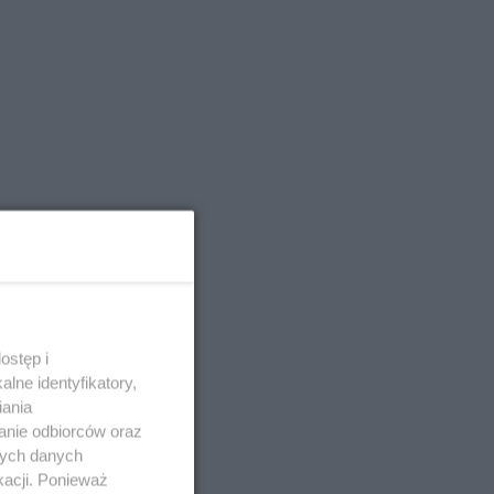
ostęp i
lne identyfikatory,
iania
anie odbiorców oraz
nych danych
kacji. Ponieważ