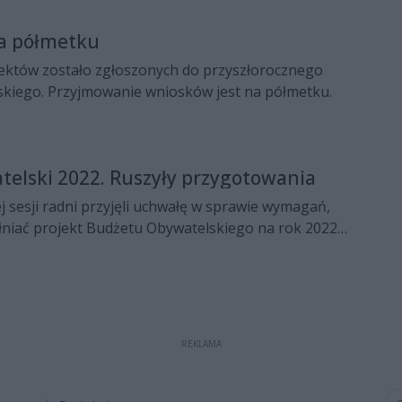
na półmetku
jektów zostało zgłoszonych do przyszłorocznego
kiego. Przyjmowanie wniosków jest na półmetku.
elski 2022. Ruszyły przygotowania
 sesji radni przyjęli uchwałę w sprawie wymagań,
łniać projekt Budżetu Obywatelskiego na rok 2022
oku na realizację projektów zostanie przeznaczonych
tych więcej niż w tym roku.
REKLAMA