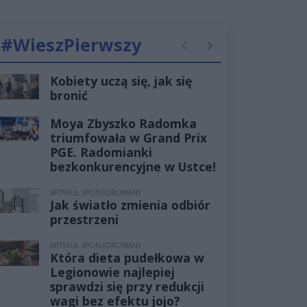
#WieszPierwszy
Poprzednie
Następne
Kobiety uczą się, jak się
bronić
Moya Zbyszko Radomka
triumfowała w Grand Prix
PGE. Radomianki
bezkonkurencyjne w Ustce!
ARTYKUŁ SPONSOROWANY
Jak światło zmienia odbiór
przestrzeni
ARTYKUŁ SPONSOROWANY
Która dieta pudełkowa w
Legionowie najlepiej
sprawdzi się przy redukcji
wagi bez efektu jojo?