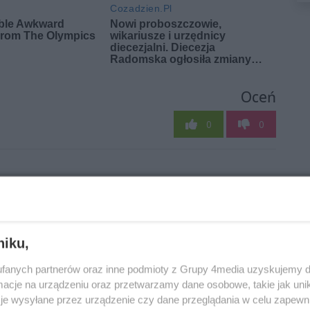
Oceń
0
0
niku,
fanych partnerów oraz inne podmioty z Grupy 4media uzyskujemy d
Prof. Bukowski:
TYLKO U NAS!
cje na urządzeniu oraz przetwarzamy dane osobowe, takie jak unika
je wysyłane przez urządzenie czy dane przeglądania w celu zapewn
Tworzymy
Śledztwo