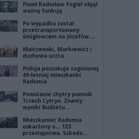
Poseł Radosław Fogiel objął
ważną funkcję
Po wypadku został
przetransportowany
śmigłowcem na Józefów.
Historia mrozi krew w
Malczewski, Markiewicz i
żyłach
duchowa uczta
Policja poszukuje zaginionej
49-letniej mieszkanki
Radomia
Powstanie chytry pomnik
Trzech Cytryn. Znamy
wyniki Budżetu
Obywatelskiego 2027
Mieszkaniec Radomia
oskarżony o... 123
przestępstwa. Szkoda