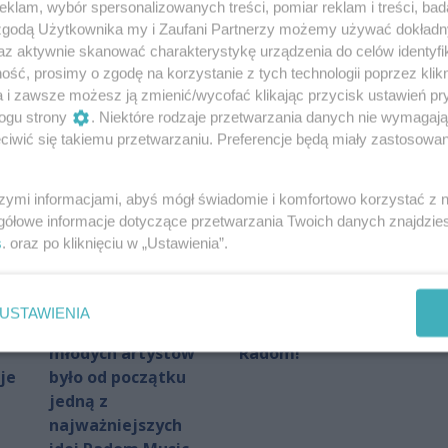
klam, wybór spersonalizowanych treści, pomiar reklam i treści, bad
laboratorium
umorzone.
 zgodą Użytkownika my i Zaufani Partnerzy możemy używać dokład
sztucznej
Bąkiewicz
az aktywnie skanować charakterystykę urządzenia do celów identyfi
inteligencji
oczyszczony z
ść, prosimy o zgodę na korzystanie z tych technologii poprzez klikn
Autor artykułu:
RED/KD
zarzutów. Polityk
a i zawsze możesz ją zmienić/wycofać klikając przycisk ustawień pr
komentuje decyzję
ogu strony
. Niektóre rodzaje przetwarzania danych nie wymagaj
prokuratury
iwić się takiemu przetwarzaniu. Preferencje będą miały zastosowania
Autor artykułu:
Patryk Chruślak
szymi informacjami, abyś mógł świadomie i komfortowo korzystać z
gółowe informacje dotyczące przetwarzania Twoich danych znajdzi
s
. oraz po kliknięciu w „Ustawienia”.
Arek Ostrowski:
Wielka Akcja
USTAWIENIA
promowanie
Szkoła w E.Leclerc
młodych artystów
Radom!
je
było od początku
jedną z
najważniejszych