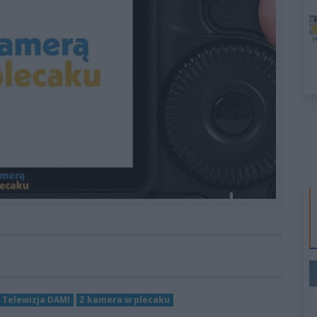
Telewizja DAMI
Z kamera w plecaku