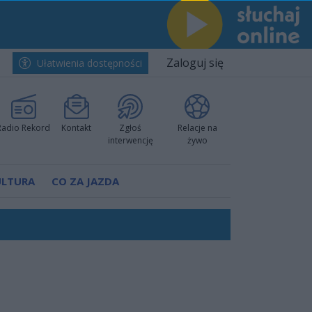
Zaloguj się
Ułatwienia dostępności
Radio Rekord
Kontakt
Zgłoś
Relacje na
interwencję
żywo
ULTURA
CO ZA JAZDA
nkurencyjne w Ustce!
ano umowę
Polski
 decyzję prokuratury
ów pokazali klasę
worzyć nową sportową tradycję"
ruchu