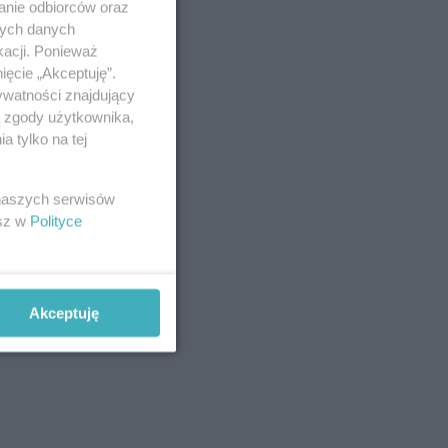
anie odbiorców oraz
nych danych
kacji. Ponieważ
ięcie „Akceptuję”.
ywatności znajdujący
ą zgody użytkownika,
 tylko na tej
 naszych serwisów
esz w
Polityce
Akceptuję