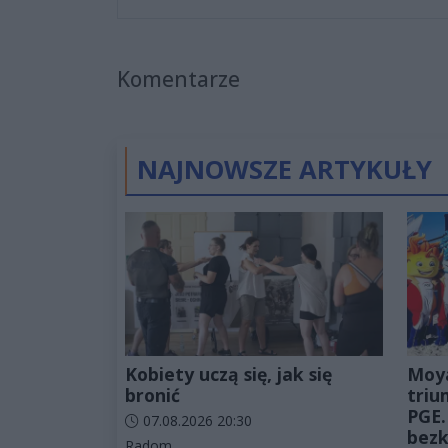
Komentarze
NAJNOWSZE ARTYKUŁY
Kobiety uczą się, jak się
Moy
bronić
triu
PGE.
Data dodania artykułu:
07.08.2026 20:30
bezk
Kategorie artykułu:
Radom