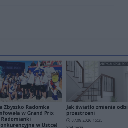
ARTYKUŁ SPONSO
a Zbyszko Radomka
Jak światło zmienia odbi
mfowała w Grand Prix
przestrzeni
 Radomianki
Data dodania artykułu:
07.08.2026 15:35
onkurencyjne w Ustce!
Kategorie artykułu:
Styl życia