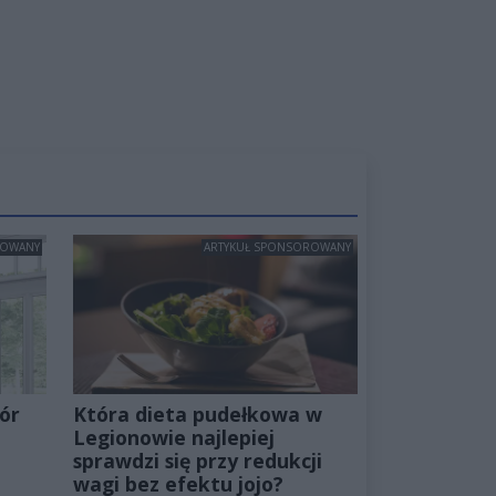
ROWANY
ARTYKUŁ SPONSOROWANY
ór
Która dieta pudełkowa w
Legionowie najlepiej
sprawdzi się przy redukcji
wagi bez efektu jojo?