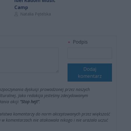
idei Radom Music
Camp
Autor artykułu:
Natalia Pętelska
Podpis
Dodaj
komentarz
ozpoczynania dyskusji prowadzonej przez naszych
kulturalnej. Jako redakcja jesteśmy zdecydowanym
łania akcji
"Stop hejt"
.
Państwa komentarzy do norm akceptowanych przez większość
 w komentarzach nie atakowała nikogo i nie urażała uczuć