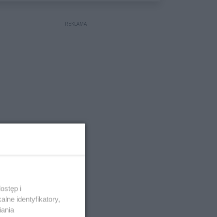
wyceniona na ponad milion
złotych
REKLAMA
ostęp i
lne identyfikatory,
iania