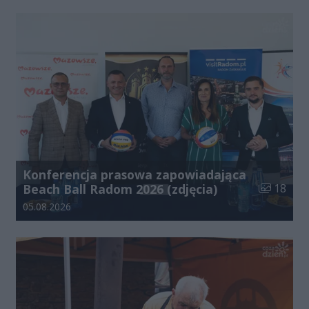
Konferencja prasowa zapowiadająca
Liczba zdj
Beach Ball Radom 2026 (zdjęcia)
18
Data dodania galerii:
05.08.2026