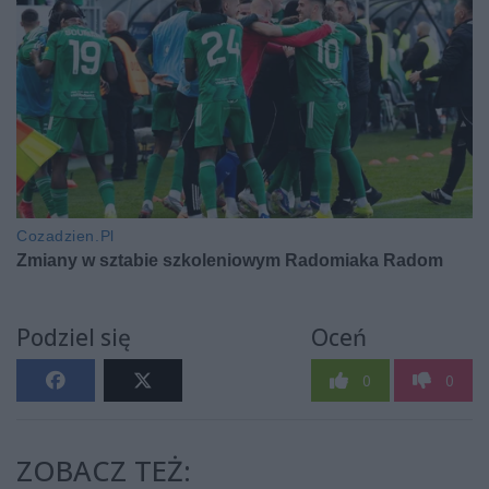
Podziel się
Oceń
0
0
ZOBACZ TEŻ: