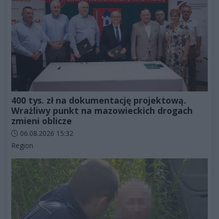
400 tys. zł na dokumentację projektową.
Wrażliwy punkt na mazowieckich drogach
zmieni oblicze
Data dodania artykułu:
06.08.2026 15:32
Kategorie artykułu:
Region