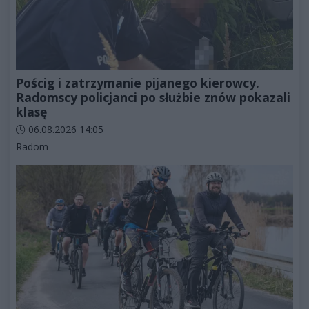
Pościg i zatrzymanie pijanego kierowcy.
Radomscy policjanci po służbie znów pokazali
klasę
Data dodania artykułu:
06.08.2026 14:05
Kategorie artykułu:
Radom