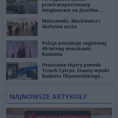
przetransportowany
śmigłowcem na Józefów.
Historia mrozi krew w żyłach
Malczewski, Markiewicz i
duchowa uczta
Policja poszukuje zaginionej
49-letniej mieszkanki
Radomia
Powstanie chytry pomnik
Trzech Cytryn. Znamy wyniki
Budżetu Obywatelskiego
2027
NAJNOWSZE ARTYKUŁY