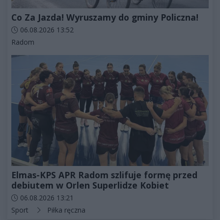
Co Za Jazda! Wyruszamy do gminy Policzna!
Data dodania artykułu:
06.08.2026 13:52
Kategorie artykułu:
Radom
Elmas-KPS APR Radom szlifuje formę przed
debiutem w Orlen Superlidze Kobiet
Data dodania artykułu:
06.08.2026 13:21
Kategorie artykułu:
Sport
Piłka ręczna