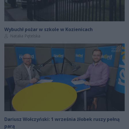
Wybuchł pożar w szkole w Kozienicach
Autor artykułu:
Natalia Pętelska
Dariusz Wołczyński: 1 września żłobek ruszy pełną
parą