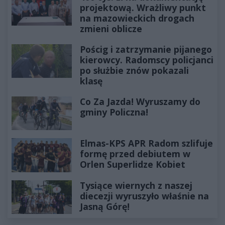
projektową. Wrażliwy punkt
na mazowieckich drogach
zmieni oblicze
Pościg i zatrzymanie pijanego
kierowcy. Radomscy policjanci
po służbie znów pokazali
klasę
Co Za Jazda! Wyruszamy do
gminy Policzna!
Elmas-KPS APR Radom szlifuje
formę przed debiutem w
Orlen Superlidze Kobiet
Tysiące wiernych z naszej
diecezji wyruszyło właśnie na
Jasną Górę!