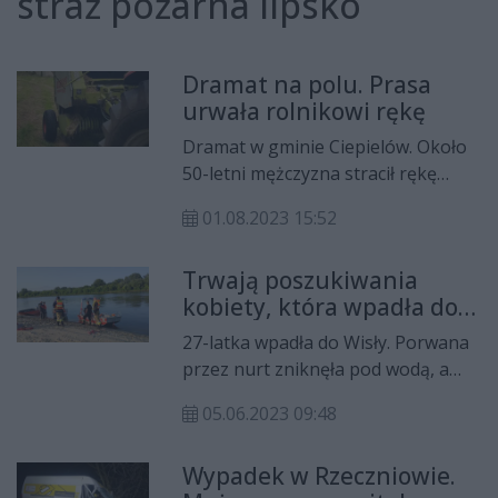
straż pożarna lipsko
Dramat na polu. Prasa
urwała rolnikowi rękę
Dramat w gminie Ciepielów. Około
50-letni mężczyzna stracił rękę
podczas naprawy pracy rolującej.
01.08.2023 15:52
Trwają poszukiwania
kobiety, która wpadła do
Wisły
27-latka wpadła do Wisły. Porwana
przez nurt zniknęła pod wodą, a
prowadzone od niemal doby
05.06.2023 09:48
poszukiwania nie przyniosły
rezultatu. Strażacy i policjanci
Wypadek w Rzeczniowie.
działają na ternie gminy Solec nad