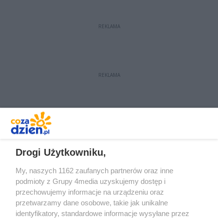
wpadł w poślizg i uderzył w drzewo.
Kierowca nie odniósł większych
REKLAMA
obrażeń.
REKLAMA
REKLAMA
Drogi Użytkowniku,
My, naszych 1162 zaufanych partnerów oraz inne
podmioty z Grupy 4media uzyskujemy dostęp i
przechowujemy informacje na urządzeniu oraz
przetwarzamy dane osobowe, takie jak unikalne
identyfikatory, standardowe informacje wysyłane przez