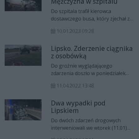
Mężczyzna w szpitalu
Wisłą.
Do szpitala trafił kierowca
dostawczego busa, który zjechał z
drogi i uderzył w ogrodzenie. Do
10.01.2023 09:28
wypadku doszło w Rzeczniowie w
powiecie lipskim.
Lipsko. Zderzenie ciągnika
z osobówką
Do groźnie wyglądającego
zdarzenia doszło w poniedziałek
przed południem w Lipsku przy ul.
11.04.2022 13:48
Zwoleńskiej. Ciągnik rolniczy
zderzył się z osobówką.
Dwa wypadki pod
Lipskiem
Do dwóch zdarzeń drogowych
interweniowali we wtorek (11.01)
lipscy strażacy.