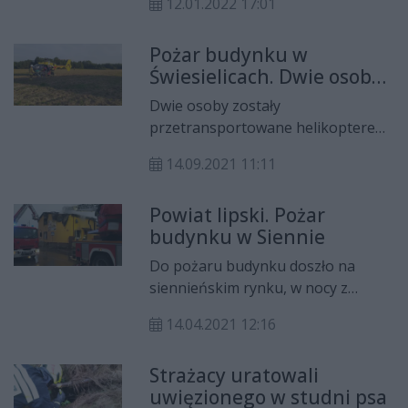
12.01.2022 17:01
Pożar budynku w
Świesielicach. Dwie osoby
poparzone
Dwie osoby zostały
przetransportowane helikopterem
do szpitala z poparzeniami ciała w
14.09.2021 11:11
wyniku pożaru budynku.
Powiat lipski. Pożar
budynku w Siennie
Do pożaru budynku doszło na
siennieńskim rynku, w nocy z
wtorku na środę. Z ogniem
14.04.2021 12:16
zmagało się ponad 40 strażaków. w
Zdarzeniu nikt nie ucierpiał.
Strażacy uratowali
uwięzionego w studni psa