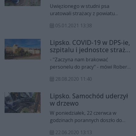
Uwięzionego w studni psa
uratowali strażacy z powiatu
lipskiego. Zwierzę całe i zdrowe
05.01.2021 13:38
wróciło do właściciela.
Lipsko. COVID-19 w DPS-ie,
szpitalu i jednostce straży
pożarnej
- "Zaczyna nam brakować
personelu do pracy" - mówi Robert
Śmieciuch, starosta lipski. Niemal
28.08.2020 11:40
połowa personelu jest zakażona
koronawirusem.
Lipsko. Samochód uderzył
w drzewo
W poniedziałek, 22 czerwca w
godzinach porannych doszło do
wypadku samochodowego w
22.06.2020 13:13
Kostusinie (pow. lipski). Samochód