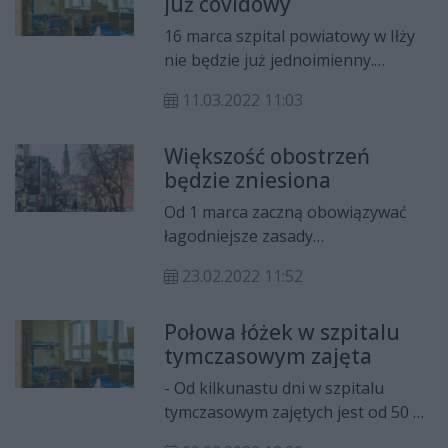
już covidowy
kwarantanna.
16 marca szpital powiatowy w Iłży
nie będzie już jednoimienny.
Wszystkie oddziały szpitalne wrócą
11.03.2022 11:03
do normalnej pracy.
Większość obostrzeń
będzie zniesiona
Od 1 marca zaczną obowiązywać
łagodniejsze zasady
bezpieczeństwa. Brak limitu osób w
23.02.2022 11:52
sklepach, restauracjach i ponowne
otwarcie klubów i dyskotek.
Połowa łóżek w szpitalu
tymczasowym zajęta
- Od kilkunastu dni w szpitalu
tymczasowym zajętych jest od 50 do
55 łóżek - informuje Elżbieta