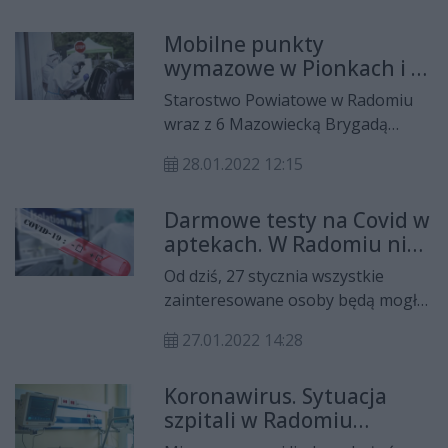
szpitalu tymczasowym są jeszcze
Mobilne punkty
wolne łóżka - informuje Elżbieta
wymazowe w Pionkach i w
Cieślak, rzecznik Radomskiego
Iłży
Szpitala Specjalistycznego.
Starostwo Powiatowe w Radomiu
wraz z 6 Mazowiecką Brygadą
Obrony Terytorialnej Wojska
28.01.2022 12:15
Obrony Terytorialnej uruchamiają
mobilny punkt, gdzie będzie można
Darmowe testy na Covid w
wykonać bezpłatne - w przypadku
aptekach. W Radomiu nie
posiadania skierowania
zrobisz!
lekarskiego - testy na COVID.
Od dziś, 27 stycznia wszystkie
zainteresowane osoby będą mogły
wykonać bezpłatny test
27.01.2022 14:28
antygenowy w kierunku wykrycia
wirusa SARS- CoV-2
Koronawirus. Sytuacja
przeprowadzony przez farmaceutę
szpitali w Radomiu
w aptece ogólnodostępnej - tyle
stabilna
teorii, a jak to wygląda w praktyce?