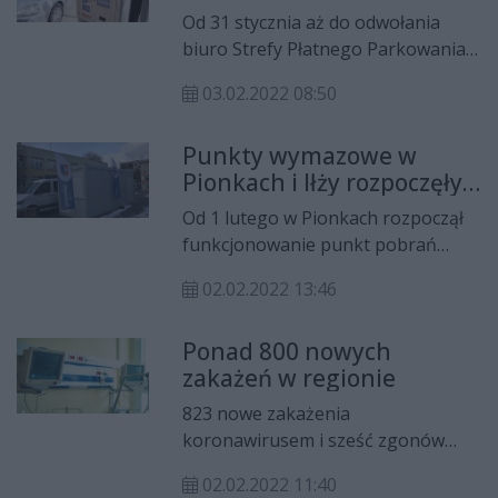
Od 31 stycznia aż do odwołania
biuro Strefy Płatnego Parkowania
Niestrzeżonego przy ul. Szewskiej
03.02.2022 08:50
10 pracuje z ograniczeniami. Kary
m.in za brak biletu parkingowego
Punkty wymazowe w
nie zapłacimy gotówką.
Pionkach i Iłży rozpoczęły
działalność
Od 1 lutego w Pionkach rozpoczął
funkcjonowanie punkt pobrań
wymazów na COVID. Tylko
02.02.2022 13:46
pierwszego dnia skorzystało z
niego ok. 50 osób. Dziś również
Ponad 800 nowych
rozpoczął działalność punkt
zakażeń w regionie
pobrań w Iłży.
823 nowe zakażenia
koronawirusem i sześć zgonów
odnotowały w ciągu ostatniej doby
02.02.2022 11:40
sanepidy w Radomiu i regionie. - W