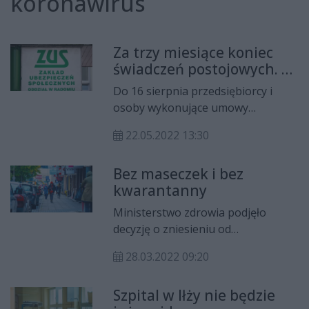
koronawirus
Za trzy miesiące koniec
świadczeń postojowych. W
Radomiu wypłacono
Do 16 sierpnia przedsiębiorcy i
ponad 101 mln zł
osoby wykonujące umowy
cywilnoprawne, którzy odczuli
22.05.2022 13:30
negatywne skutki występowania w
Polsce Covid-19, mają czas na
Bez maseczek i bez
złożenie wniosku o świadczenie
kwarantanny
postojowe. W województwie
mazowieckim ZUS przekazał już na
Ministerstwo zdrowia podjęło
ten cel ponad miliard zł, a w
decyzję o zniesieniu od
Radomiu - ponad 101 mln zł.
poniedziałku, 28 marca obowiązku
28.03.2022 09:20
noszenia maseczek, z wyłączeniem
wizyt w podmiotach leczniczych.
Szpital w Iłży nie będzie
Zniesiona zostanie także izolacja i