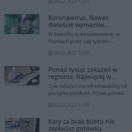
09.02.2022 12:00
Cieślak, rzecznik miejskiego
szpitala. W ciągu ostatniej doby
Koronawirus. Nawet
wykryto 722 nowe przypadki
dwieście wymazów
koronawirusa w regionie.
dziennie
W Radomiu w dni powszednie, w
Pionkach przez cały tydzień -
żołnierze 62 batalionu lekkiej
08.02.2022 10:06
piechoty w Radomiu zapraszają do
obsługiwanych przez nich punktów
Ponad tysiąc zakażeń w
poboru wymazów uruchomionych
regionie. Najwięcej w
przy Powiatowej Stacji Sanitarno-
Radomiu
Epidemiologicznej w Radomiu oraz
Tyle zakażeń nie odnotowaliśmy od
przy Szpitalu Powiatowym w
początku pandemii. Ponad połowa
Pionkach.
wszystkich przypadków pochodzi z
03.02.2022 11:38
Radomia i powiatu radomskiego.
Kary za brak biletu nie
zapłacisz gotówką