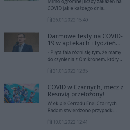
Mimo ogromnej liczby zakażeń na
COVID jakie każdego dnia
odnotowuje ministerstwo zdrowia,
26.01.2022 15:40
to sytuacja epidemiologiczna w
dwóch szpitalach w Radomiu jest
Darmowe testy na COVID-
stabilna. Obie lecznice dysponują
19 w aptekach i tydzień
wolnymi łóżkami dla osób
kwarantanny. Rząd ogłosił
zakażonych i z podejrzeniem
- Piąta fala różni się tym, że mamy
zmiany w związku z piątą
zakażenia.
do czynienia z Omikronem, który
falą
jest dużo bardziej zaraźliwy,
21.01.2022 12:35
dlatego odnotowujemy rekordy
zakażeń - powiedział w piątek, 21
COVID w Czarnych, mecz z
stycznia premier Mateusz
Resovią przełożony!
Morawiecki. W związku ze
wzrostem zakażeń, rząd podjął
W ekipie Cerradu Enei Czarnych
kilka istotnych decyzji. To m.in.
Radom stwierdzono przypadki
darmowe testy w aptekach,
zakażenia koronawirusem.
skrócenie okresu kwarantanny do
10.01.2022 12:41
Zaplanowany na piątek, 14 stycznia
siedmiu dni i obowiązkowe badania